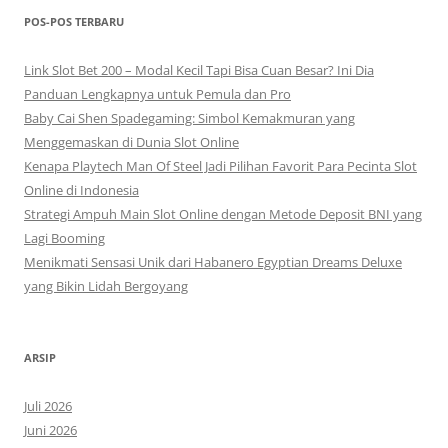
POS-POS TERBARU
Link Slot Bet 200 – Modal Kecil Tapi Bisa Cuan Besar? Ini Dia
Panduan Lengkapnya untuk Pemula dan Pro
Baby Cai Shen Spadegaming: Simbol Kemakmuran yang
Menggemaskan di Dunia Slot Online
Kenapa Playtech Man Of Steel Jadi Pilihan Favorit Para Pecinta Slot
Online di Indonesia
Strategi Ampuh Main Slot Online dengan Metode Deposit BNI yang
Lagi Booming
Menikmati Sensasi Unik dari Habanero Egyptian Dreams Deluxe
yang Bikin Lidah Bergoyang
ARSIP
Juli 2026
Juni 2026