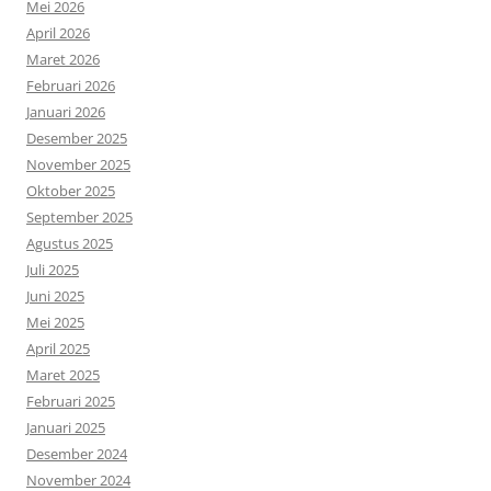
Mei 2026
April 2026
Maret 2026
Februari 2026
Januari 2026
Desember 2025
November 2025
Oktober 2025
September 2025
Agustus 2025
Juli 2025
Juni 2025
Mei 2025
April 2025
Maret 2025
Februari 2025
Januari 2025
Desember 2024
November 2024