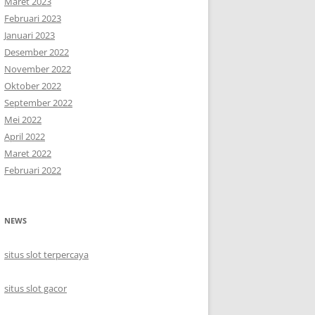
Maret 2023
Februari 2023
Januari 2023
Desember 2022
November 2022
Oktober 2022
September 2022
Mei 2022
April 2022
Maret 2022
Februari 2022
NEWS
situs slot terpercaya
situs slot gacor