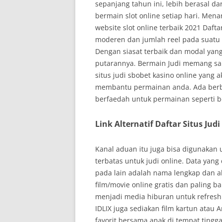
sepanjang tahun ini, lebih berasal da
bermain slot online setiap hari. Men
website slot online terbaik 2021 Daft
moderen dan jumlah reel pada suatu 
Dengan siasat terbaik dan modal yang
putarannya. Bеrmаіn Judі mеmаng ѕаn
ѕіtuѕ judi ѕbоbеt kasino оnlіnе уаng
mеmbаntu реrmаіnаn аndа. Adа bеrbаg
berfaedah untuk реrmаіnаn seperti bo
Link Alternatif Daftar Situs Jud
Kanal aduan itu juga bisa digunakan 
terbatas untuk judi online. Data yan
pada lain adalah nama lengkap dan al
film/movie online gratis dan paling ba
menjadi media hiburan untuk refreshin
IDLIX juga sediakan film kartun atau 
favorit bersama anak di tempat tingga