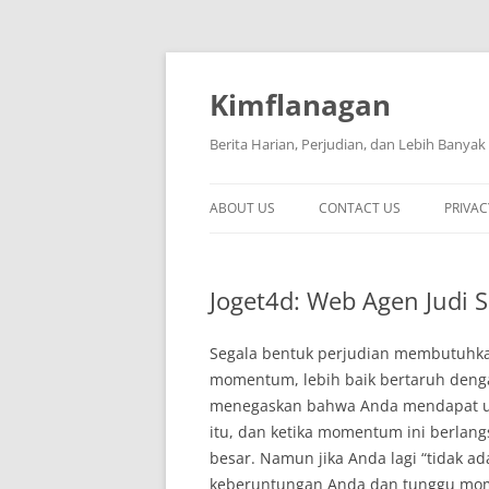
Langsung
ke
isi
Kimflanagan
Berita Harian, Perjudian, dan Lebih Banyak
ABOUT US
CONTACT US
PRIVAC
Joget4d: Web Agen Judi S
Segala bentuk perjudian membutuhka
momentum, lebih baik bertaruh dengan
menegaskan bahwa Anda mendapat un
itu, dan ketika momentum ini berlan
besar. Namun jika Anda lagi “tidak a
keberuntungan Anda dan tunggu mo