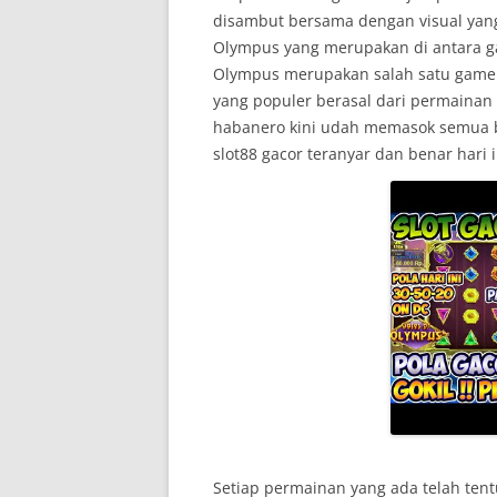
disambut bersama dengan visual yang
Olympus yang merupakan di antara ga
Olympus merupakan salah satu game slo
yang populer berasal dari permainan s
habanero kini udah memasok semua b
slot88 gacor teranyar dan benar hari i
Setiap permainan yang ada telah ten