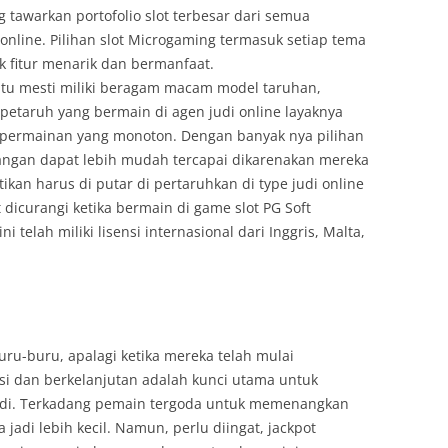
 tawarkan portofolio slot terbesar dari semua
online. Pilihan slot Microgaming termasuk setiap tema
 fitur menarik dan bermanfaat.
entu mesti miliki beragam macam model taruhan,
a petaruh yang bermain di agen judi online layaknya
n permainan yang monoton. Dengan banyak nya pilihan
angan dapat lebih mudah tercapai dikarenakan mereka
an harus di putar di pertaruhkan di type judi online
t dicurangi ketika bermain di game slot PG Soft
ni telah miliki lisensi internasional dari Inggris, Malta,
ru-buru, apalagi ketika mereka telah mulai
 dan berkelanjutan adalah kunci utama untuk
udi. Terkadang pemain tergoda untuk memenangkan
 jadi lebih kecil. Namun, perlu diingat, jackpot