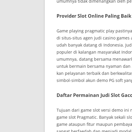
umumnya tidak dimenangkan oleh p
Provider Slot Online Paling B
Game playing pragmatic play pastin
di situs-situs agen judi casino games
udah banyak datang di Indonesia. Jud
populer di kalangan masyarakat Indon
umumnya, datang bersama menawarka
untuk bermain bersama nyaman dan a
kan pelayanan terbaik dan berkwalit
simbol-simbol akun demo PG soft yan
Daftar Permainan Judi Slot Gaco
Tujuan dari game slot versi demo ini
game slot Pragmatic. Banyak sekali 
game ataupun fitur maupun pembayara
sangat berfaedah dan menjadi modal 