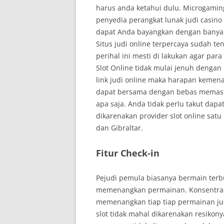
harus anda ketahui dulu. Microgaming
penyedia perangkat lunak judi casino 
dapat Anda bayangkan dengan banyak
Situs judi online terpercaya sudah t
perihal ini mesti di lakukan agar par
Slot Online tidak mulai jenuh denga
link judi online maka harapan kemen
dapat bersama dengan bebas memastik
apa saja. Anda tidak perlu takut dapa
dikarenakan provider slot online satu i
dan Gibraltar.
Fitur Check-in
Pejudi pemula biasanya bermain terbu
memenangkan permainan. Konsentrasi
memenangkan tiap tiap permainan j
slot tidak mahal dikarenakan resikonya