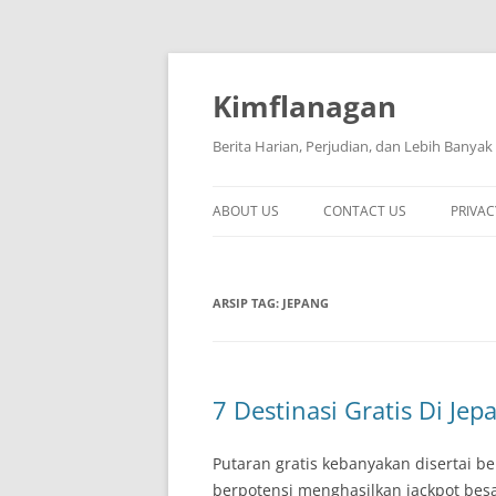
Langsung
ke
isi
Kimflanagan
Berita Harian, Perjudian, dan Lebih Banyak
ABOUT US
CONTACT US
PRIVAC
ARSIP TAG:
JEPANG
7 Destinasi Gratis Di Je
Putaran gratis kebanyakan disertai 
berpotensi menghasilkan jackpot bes