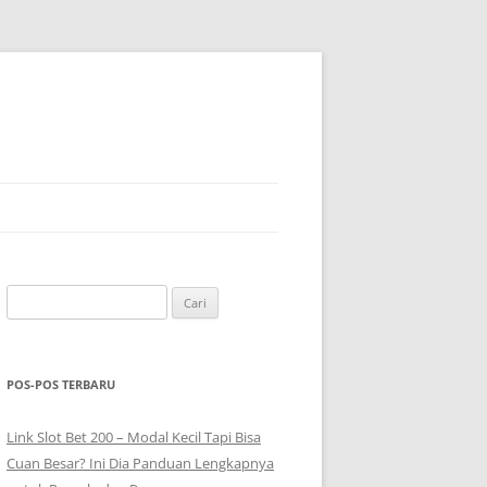
Cari
untuk:
POS-POS TERBARU
Link Slot Bet 200 – Modal Kecil Tapi Bisa
Cuan Besar? Ini Dia Panduan Lengkapnya