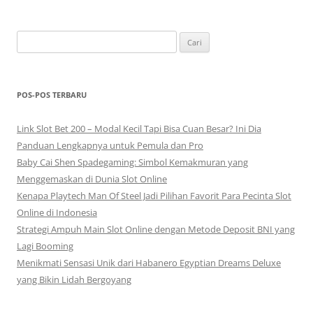
Cari
untuk:
POS-POS TERBARU
Link Slot Bet 200 – Modal Kecil Tapi Bisa Cuan Besar? Ini Dia
Panduan Lengkapnya untuk Pemula dan Pro
Baby Cai Shen Spadegaming: Simbol Kemakmuran yang
Menggemaskan di Dunia Slot Online
Kenapa Playtech Man Of Steel Jadi Pilihan Favorit Para Pecinta Slot
Online di Indonesia
Strategi Ampuh Main Slot Online dengan Metode Deposit BNI yang
Lagi Booming
Menikmati Sensasi Unik dari Habanero Egyptian Dreams Deluxe
yang Bikin Lidah Bergoyang