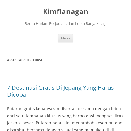
Langsung
ke
Kimflanagan
isi
Berita Harian, Perjudian, dan Lebih Banyak Lagi
Menu
ARSIP TAG:
DESTINASI
7 Destinasi Gratis Di Jepang Yang Harus
Dicoba
Putaran gratis kebanyakan disertai bersama dengan lebih
dari satu tambahan khusus yang berpotensi menghasilkan
jackpot besar. Putaran bonus ini menambah keseruan dan
disambut bersama dengan visual yang memukau di di