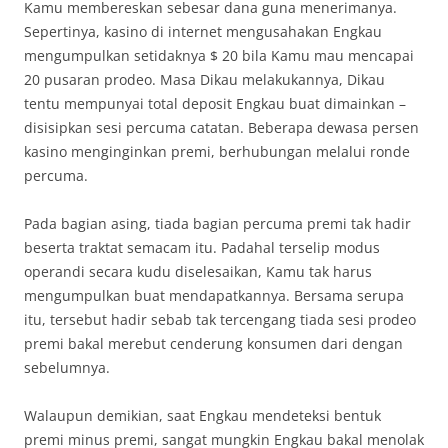
Kamu membereskan sebesar dana guna menerimanya.
Sepertinya, kasino di internet mengusahakan Engkau
mengumpulkan setidaknya $ 20 bila Kamu mau mencapai
20 pusaran prodeo. Masa Dikau melakukannya, Dikau
tentu mempunyai total deposit Engkau buat dimainkan –
disisipkan sesi percuma catatan. Beberapa dewasa persen
kasino menginginkan premi, berhubungan melalui ronde
percuma.
Pada bagian asing, tiada bagian percuma premi tak hadir
beserta traktat semacam itu. Padahal terselip modus
operandi secara kudu diselesaikan, Kamu tak harus
mengumpulkan buat mendapatkannya. Bersama serupa
itu, tersebut hadir sebab tak tercengang tiada sesi prodeo
premi bakal merebut cenderung konsumen dari dengan
sebelumnya.
Walaupun demikian, saat Engkau mendeteksi bentuk
premi minus premi, sangat mungkin Engkau bakal menolak