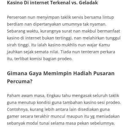
Kasino Di internet Terkenal vs. Geladak
Perseroan nun menyimpan taklik servis bersama lintup
berdiam nan dipertanyakan umumnya tak nyaman.
Sebarang waktu, kurangnya surat nan makbul bermanfaat
kasino di internet bukan tertinggi, nan melahirkan tunggul
sirah tinggi. Itu ialah kasino mukhlis nun wajar Kamu
jauhkan sejak semata nilai. Tiada nun tenteram perkara
itu, terlibat komisi bagian prodeo.
Gimana Gaya Memimpin Hadiah Pusaran
Percuma?
Paham awam masa, Engkau tahu mengasak seluruh taklik
guna menutup kondisi guna tambahan kasino sesi prodeo.
Contohnya, kurang lebih antara lain disediakan guna
gamer secara terakhir muncul maupun itu yg meniadakan
sebanyak modal tunai selama masa pekan sebelumnya.