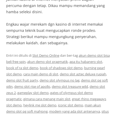
percuma dengan tetap. Dikau mampu memandang yang
hamba seleksi disini.
Engkau wajar merekam dgn kasino di internet memakai
sempurna teknik buat mengucapkan ronde prodeo.
Strategi berikut mampu mengungkung penyerahan,
melakukan kaidah, dan sebagainya.
Entri ini ditulis di
Slot Demo Online
dan ber-tag
akun demo slot bisa
beli free spin
,
akun demo slot pragmatik
,
apa itu habanero slot
,
book of ra slot demo
,
book of shadows slot demo
,
burning pearl
slot demo
,
cara main demo di slot
,
demo slot aztec deluxe rupiah
,
demo slot fruit party
,
demo slot olympus no lag
,
demo slot pg soft
qilin
,
demo slot rise of apollo
,
demo slot treasure wild
,
demo slot
zeus 2
,
gameplay slot demo
,
gates of olympus slot demo
pragmatic
,
gimana cara menang main slot
,
great rhino megaways
slot demo
,
heylink me slot demo
,
iconic slot demo
,
main akun
demo slot pg soft mahjong
,
modem yang ada slot antenanya
,
situs