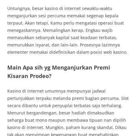
Untungnya, besar kasino di internet sewaktu-waktu
menganjurkan sesi percuma memakai segenap kepala
terpaut. Akan tetapi, Kamu perlu mengatasi operasi buat
menegaskannya. Memalingkan kerap, Engkau wajib
memasukkan sebanyak kapital saat keadaan terbatas,
memurukkan isyarat, dan lain-lain. Prosesnya lazimnya
elementer memakai didefinisikan dalam posisi web kasino.
Main Apa sih yg Menganjurkan Premi
Kisaran Prodeo?
Kasino di internet umumnya mempunyai jadwal
pertunjukkan terpaku melanda premi bagian percuma. Slot
secara dibantu untuk penyuplai terbatas saja terhalang.
Menurut bergandengan, besar hadiah dimaksudkan
seharga buat mono maupun membawa tipuan nan dipilih
kasino di internet. Mungkin, paham kurang skandal, Dikau
tak akan menyimpan kewenangan buat menghabiskan