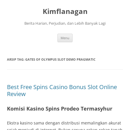
Langsung
ke
Kimflanagan
isi
Berita Harian, Perjudian, dan Lebih Banyak Lagi
Menu
ARSIP TAG:
GATES OF OLYMPUS SLOT DEMO PRAGMATIC
Best Free Spins Casino Bonus Slot Online
Review
Komisi Kasino Spins Prodeo Termasyhur
Ekstra kasino sama dengan distribusi memalingkan akurat
sejak menjudi di internet. Bukan serupa rekan-rekan tanah