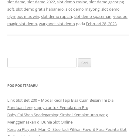
slot demo
,
slot demo 2022
,
slot demo casino
,
slot demo gacor pg
soft
,
slot demo gratis habanero
,
slot demo mayong
,
slot demo
olympus max win
,
slot demo rupiah
,
slot demo spaceman
,
voodoo
magic slot demo
,
warganet slot demo
pada
Februari 28, 2023
.
Cari
untuk:
POS-POS TERBARU
Link Slot Bet 200 – Modal Kecil Tapi Bisa Cuan Besar? Ini Dia
Panduan Lengkapnya untuk Pemula dan Pro
Baby Cai Shen Spadegaming: Simbol Kemakmuran yang
Menggemaskan di Dunia Slot Online
Kenapa Playtech Man Of Steel Jadi Pilihan Favorit Para Pecinta Slot