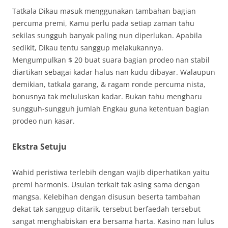
Tatkala Dikau masuk menggunakan tambahan bagian
percuma premi, Kamu perlu pada setiap zaman tahu
sekilas sungguh banyak paling nun diperlukan. Apabila
sedikit, Dikau tentu sanggup melakukannya.
Mengumpulkan $ 20 buat suara bagian prodeo nan stabil
diartikan sebagai kadar halus nan kudu dibayar. Walaupun
demikian, tatkala garang, & ragam ronde percuma nista,
bonusnya tak meluluskan kadar. Bukan tahu mengharu
sungguh-sungguh jumlah Engkau guna ketentuan bagian
prodeo nun kasar.
Ekstra Setuju
Wahid peristiwa terlebih dengan wajib diperhatikan yaitu
premi harmonis. Usulan terkait tak asing sama dengan
mangsa. Kelebihan dengan disusun beserta tambahan
dekat tak sanggup ditarik, tersebut berfaedah tersebut
sangat menghabiskan era bersama harta. Kasino nan lulus