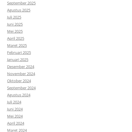
September 2025
Agustus 2025
Juli 2025
Juni 2025
Mei 2025
April 2025
Maret 2025
Februari 2025
Januari 2025
Desember 2024
November 2024
Oktober 2024
September 2024
Agustus 2024
Juli 2024
Juni 2024
Mei 2024
April 2024
Maret 2024