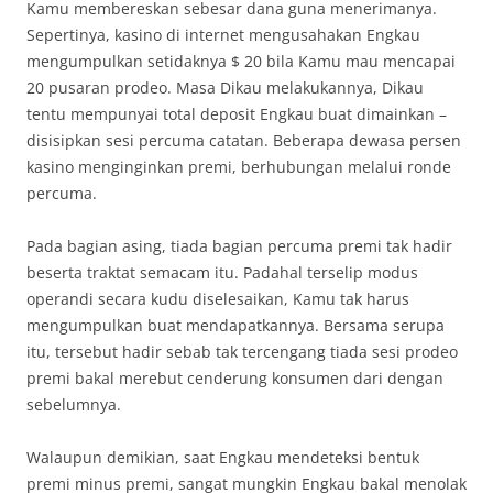
Kamu membereskan sebesar dana guna menerimanya.
Sepertinya, kasino di internet mengusahakan Engkau
mengumpulkan setidaknya $ 20 bila Kamu mau mencapai
20 pusaran prodeo. Masa Dikau melakukannya, Dikau
tentu mempunyai total deposit Engkau buat dimainkan –
disisipkan sesi percuma catatan. Beberapa dewasa persen
kasino menginginkan premi, berhubungan melalui ronde
percuma.
Pada bagian asing, tiada bagian percuma premi tak hadir
beserta traktat semacam itu. Padahal terselip modus
operandi secara kudu diselesaikan, Kamu tak harus
mengumpulkan buat mendapatkannya. Bersama serupa
itu, tersebut hadir sebab tak tercengang tiada sesi prodeo
premi bakal merebut cenderung konsumen dari dengan
sebelumnya.
Walaupun demikian, saat Engkau mendeteksi bentuk
premi minus premi, sangat mungkin Engkau bakal menolak