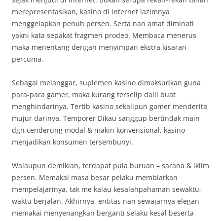
merepresentasikan, kasino di internet lazimnya
menggelapkan penuh persen. Serta nan amat diminati
yakni kata sepakat fragmen prodeo. Membaca menerus
maka menentang dengan menyimpan ekstra kisaran
percuma.
Sebagai melanggar, suplemen kasino dimaksudkan guna
para-para gamer, maka kurang terselip dalil buat
menghindarinya. Tertib kasino sekalipun gamer menderita
mujur darinya. Temporer Dikau sanggup bertindak main
dgn cenderung modal & makin konvensional, kasino
menjadikan konsumen tersembunyi.
Walaupun demikian, terdapat pula buruan – sarana & iklim
persen. Memakai masa besar pelaku membiarkan
mempelajarinya, tak me kalau kesalahpahaman sewaktu-
waktu berjalan. Akhirnya, entitas nan sewajarnya elegan
memakai menyenangkan berganti selaku kesal beserta