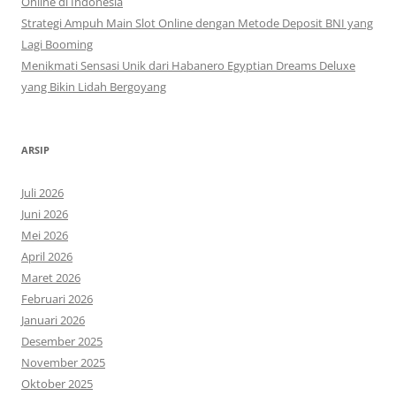
Online di Indonesia
Strategi Ampuh Main Slot Online dengan Metode Deposit BNI yang
Lagi Booming
Menikmati Sensasi Unik dari Habanero Egyptian Dreams Deluxe
yang Bikin Lidah Bergoyang
ARSIP
Juli 2026
Juni 2026
Mei 2026
April 2026
Maret 2026
Februari 2026
Januari 2026
Desember 2025
November 2025
Oktober 2025