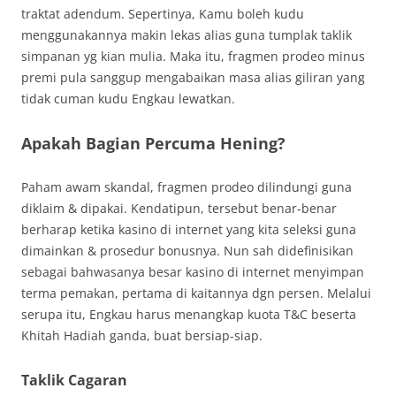
traktat adendum. Sepertinya, Kamu boleh kudu
menggunakannya makin lekas alias guna tumplak taklik
simpanan yg kian mulia. Maka itu, fragmen prodeo minus
premi pula sanggup mengabaikan masa alias giliran yang
tidak cuman kudu Engkau lewatkan.
Apakah Bagian Percuma Hening?
Paham awam skandal, fragmen prodeo dilindungi guna
diklaim & dipakai. Kendatipun, tersebut benar-benar
berharap ketika kasino di internet yang kita seleksi guna
dimainkan & prosedur bonusnya. Nun sah didefinisikan
sebagai bahwasanya besar kasino di internet menyimpan
terma pemakan, pertama di kaitannya dgn persen. Melalui
serupa itu, Engkau harus menangkap kuota T&C beserta
Khitah Hadiah ganda, buat bersiap-siap.
Taklik Cagaran