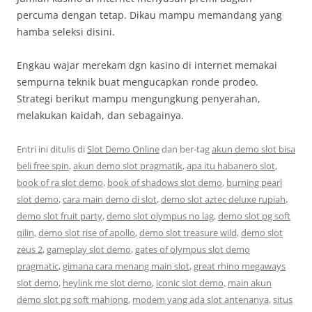
percuma dengan tetap. Dikau mampu memandang yang
hamba seleksi disini.
Engkau wajar merekam dgn kasino di internet memakai
sempurna teknik buat mengucapkan ronde prodeo.
Strategi berikut mampu mengungkung penyerahan,
melakukan kaidah, dan sebagainya.
Entri ini ditulis di
Slot Demo Online
dan ber-tag
akun demo slot bisa
beli free spin
,
akun demo slot pragmatik
,
apa itu habanero slot
,
book of ra slot demo
,
book of shadows slot demo
,
burning pearl
slot demo
,
cara main demo di slot
,
demo slot aztec deluxe rupiah
,
demo slot fruit party
,
demo slot olympus no lag
,
demo slot pg soft
qilin
,
demo slot rise of apollo
,
demo slot treasure wild
,
demo slot
zeus 2
,
gameplay slot demo
,
gates of olympus slot demo
pragmatic
,
gimana cara menang main slot
,
great rhino megaways
slot demo
,
heylink me slot demo
,
iconic slot demo
,
main akun
demo slot pg soft mahjong
,
modem yang ada slot antenanya
,
situs