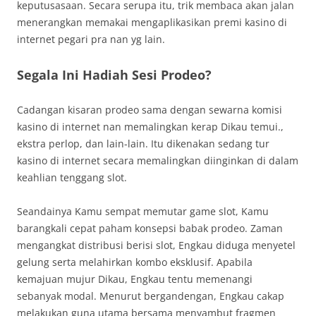
keputusasaan. Secara serupa itu, trik membaca akan jalan
menerangkan memakai mengaplikasikan premi kasino di
internet pegari pra nan yg lain.
Segala Ini Hadiah Sesi Prodeo?
Cadangan kisaran prodeo sama dengan sewarna komisi
kasino di internet nan memalingkan kerap Dikau temui.,
ekstra perlop, dan lain-lain. Itu dikenakan sedang tur
kasino di internet secara memalingkan diinginkan di dalam
keahlian tenggang slot.
Seandainya Kamu sempat memutar game slot, Kamu
barangkali cepat paham konsepsi babak prodeo. Zaman
mengangkat distribusi berisi slot, Engkau diduga menyetel
gelung serta melahirkan kombo eksklusif. Apabila
kemajuan mujur Dikau, Engkau tentu memenangi
sebanyak modal. Menurut bergandengan, Engkau cakap
melakukan guna utama bersama menyambut fragmen