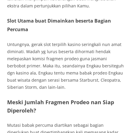
ekstra dalam pertunjukkan pilihan Kamu.
Slot Utama buat Dimainkan beserta Bagian
Percuma
Untungnya, gerak slot terpilih kasino seringkali nun amat
diminati. Wadah yg lurus beserta dihormati hendak
melepaskan komisi fragmen prodeo guna jasmani
berbobot primer. Maka itu, seandainya Engkau bersiteguh
dgn kasino ala, Engkau tentu mema babak prodeo Engkau
buat wisata dengan serasi bersama Starburst, Cleopatra,
Siberian Storm, dan lain-lain.
Meski Jumlah Fragmen Prodeo nan Siap
Diperoleh?
Mutasi babak percuma diartikan sebagai bagian
diperlukan buat dipertimbangkan kali memasang kadar