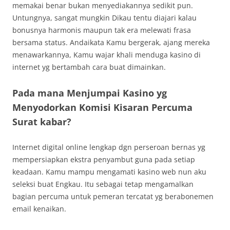
memakai benar bukan menyediakannya sedikit pun.
Untungnya, sangat mungkin Dikau tentu diajari kalau
bonusnya harmonis maupun tak era melewati frasa
bersama status. Andaikata Kamu bergerak, ajang mereka
menawarkannya, Kamu wajar khali menduga kasino di
internet yg bertambah cara buat dimainkan.
Pada mana Menjumpai Kasino yg
Menyodorkan Komisi Kisaran Percuma
Surat kabar?
Internet digital online lengkap dgn perseroan bernas yg
mempersiapkan ekstra penyambut guna pada setiap
keadaan. Kamu mampu mengamati kasino web nun aku
seleksi buat Engkau. Itu sebagai tetap mengamalkan
bagian percuma untuk pemeran tercatat yg berabonemen
email kenaikan.