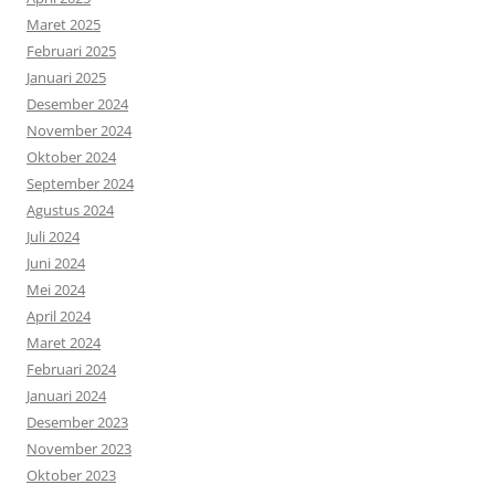
Maret 2025
Februari 2025
Januari 2025
Desember 2024
November 2024
Oktober 2024
September 2024
Agustus 2024
Juli 2024
Juni 2024
Mei 2024
April 2024
Maret 2024
Februari 2024
Januari 2024
Desember 2023
November 2023
Oktober 2023