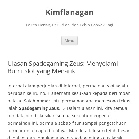
Langsung
ke
Kimflanagan
isi
Berita Harian, Perjudian, dan Lebih Banyak Lagi
Menu
Ulasan Spadegaming Zeus: Menyelami
Bumi Slot yang Menarik
Internal alam perjudian di internet, permainan slot selalu
berubah keliru no. 1 alternatif kesukaan kepada berlimpah
pelaku. Salah nomor satu permainan apa memesona fokus
ialah
Spadegaming Zeus
. Di Dalam ulasan ini, kita semua
hendak mendiskusikan semua sesuatu mengenai
permainan ini, bermula sebab fitur sampai pengetahuan
bermain-main apa dijualnya. Mari kita telusuri lebih besar
di dalam dan temukan alasan Spadegaming Zeus layak