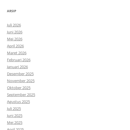
ARSIP
Juli 2026
Juni 2026
Mei 2026
April 2026
Maret 2026
Februari 2026
Januari 2026
Desember 2025
November 2025
Oktober 2025
September 2025
Agustus 2025
Juli 2025
Juni 2025
Mei 2025
April 2025