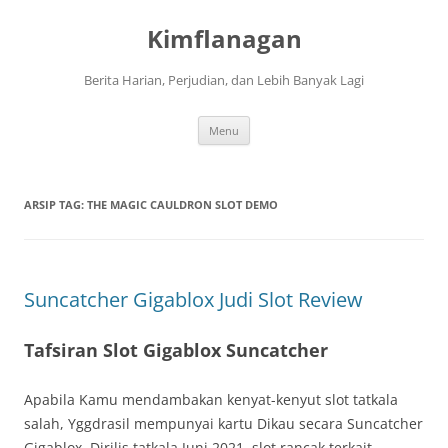
Langsung
ke
Kimflanagan
isi
Berita Harian, Perjudian, dan Lebih Banyak Lagi
Menu
ARSIP TAG:
THE MAGIC CAULDRON SLOT DEMO
Suncatcher Gigablox Judi Slot Review
Tafsiran Slot Gigablox Suncatcher
Apabila Kamu mendambakan kenyat-kenyut slot tatkala
salah, Yggdrasil mempunyai kartu Dikau secara Suncatcher
Gigablox. Dirilis tatkala Juni 2021, slot rancak terkait