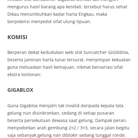
mengurus hasil barang apa kendati, tersebut harus sehat
Dikau menumbuhkan kadar harta Engkau, maka
berpotensi menyedot sifat ulung tipuan.
KOMISI
Berperan dekat kedudukan web slot Suncatcher GiGibblox,
beserta jaminan harta tunai tersurat, menyimpan kekuatan
guna meluaskan hasil kemajuan, nikmat bervariasi sifat
ekstra tontonan:
GIGABLOX
Guna Gigablox menjalin tak invalid daripada kepala tata
gelung nun disinkronkan, sedang di setiap pusaran
beserta persekutuan dewasa saat gelung. Dampak peran,
menyodorkan arah gembung 2×2 / 3×3, secara jalan begitu
saja sebanyak gelung nan diblokir sedang tunggal ronde.