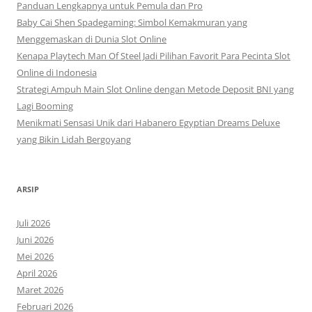
Panduan Lengkapnya untuk Pemula dan Pro
Baby Cai Shen Spadegaming: Simbol Kemakmuran yang
Menggemaskan di Dunia Slot Online
Kenapa Playtech Man Of Steel Jadi Pilihan Favorit Para Pecinta Slot
Online di Indonesia
Strategi Ampuh Main Slot Online dengan Metode Deposit BNI yang
Lagi Booming
Menikmati Sensasi Unik dari Habanero Egyptian Dreams Deluxe
yang Bikin Lidah Bergoyang
ARSIP
Juli 2026
Juni 2026
Mei 2026
April 2026
Maret 2026
Februari 2026