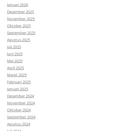
Januari 2026
Desember 2025
November 2025
Oktober 2025
September 2025
Agustus 2025
Juli 2025
Juni 2025
Mei 2025
April 2025
Maret 2025
Februari 2025
Januari 2025
Desember 2024
November 2024
Oktober 2024
September 2024
Agustus 2024