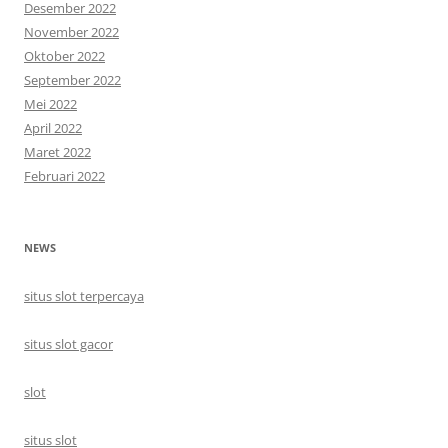
Desember 2022
November 2022
Oktober 2022
September 2022
Mei 2022
April 2022
Maret 2022
Februari 2022
NEWS
situs slot terpercaya
situs slot gacor
slot
situs slot