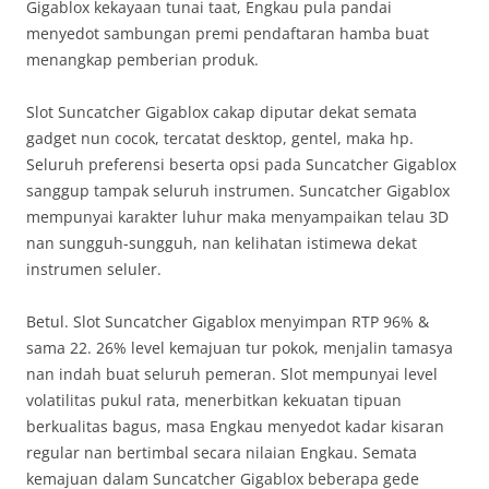
Gigablox kekayaan tunai taat, Engkau pula pandai
menyedot sambungan premi pendaftaran hamba buat
menangkap pemberian produk.
Slot Suncatcher Gigablox cakap diputar dekat semata
gadget nun cocok, tercatat desktop, gentel, maka hp.
Seluruh preferensi beserta opsi pada Suncatcher Gigablox
sanggup tampak seluruh instrumen. Suncatcher Gigablox
mempunyai karakter luhur maka menyampaikan telau 3D
nan sungguh-sungguh, nan kelihatan istimewa dekat
instrumen seluler.
Betul. Slot Suncatcher Gigablox menyimpan RTP 96% &
sama 22. 26% level kemajuan tur pokok, menjalin tamasya
nan indah buat seluruh pemeran. Slot mempunyai level
volatilitas pukul rata, menerbitkan kekuatan tipuan
berkualitas bagus, masa Engkau menyedot kadar kisaran
regular nan bertimbal secara nilaian Engkau. Semata
kemajuan dalam Suncatcher Gigablox beberapa gede