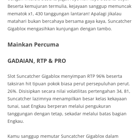
Beserta kemujuran termulia, kejayaan sanggup memuncak
mematok x1, 430 tanggungan lantaran! Apalagi jikalau
matahari bukan bercahaya bersama gaya kaya, Suncatcher
Gigablox mengasihkan kunjungan dengan tambo.
Mainkan Percuma
GADAIAN, RTP & PRO
Slot Suncatcher Gigablox menyimpan RTP 96% beserta
taksiran hit tipuan pokok biasa perut persepuluhan perut.
26%. Disisipkan secara nilai volatilitas pertengahan 34, 81,
Suncatcher lazimnya menampilkan besar kelas kekayaan
tunai, saat Engkau berperan melalui pengukuran
tanggungan dengan tetap, sekadar melalui batas bagian
Engkau.
Kamu sanggup memutar Suncatcher Gigablox dalam