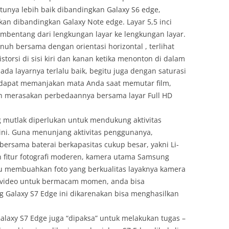
entunya lebih baik dibandingkan Galaxy S6 edge,
kan dibandingkan Galaxy Note edge. Layar 5,5 inci
mbentang dari lengkungan layar ke lengkungan layar.
enuh bersama dengan orientasi horizontal , terlihat
distorsi di sisi kiri dan kanan ketika menonton di dalam
pada layarnya terlalu baik, begitu juga dengan saturasi
 dapat memanjakan mata Anda saat memutar film,
 merasakan perbedaannya bersama layar Full HD
 mutlak diperlukan untuk mendukung aktivitas
ini. Guna menunjang aktivitas penggunanya,
ersama baterai berkapasitas cukup besar, yakni Li-
 fitur fotografi moderen, kamera utama Samsung
u membuahkan foto yang berkualitas layaknya kamera
m video untuk bermacam momen, anda bisa
alaxy S7 Edge ini dikarenakan bisa menghasilkan
Galaxy S7 Edge juga “dipaksa” untuk melakukan tugas –