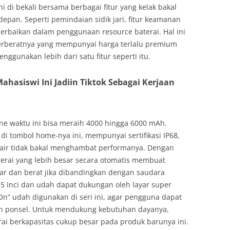
i di bekali bersama berbagai fitur yang kelak bakal
depan. Seperti pemindaian sidik jari, fitur keamanan
perbaikan dalam penggunaan resource baterai. Hal ini
terberatnya yang mempunyai harga terlalu premium
nggunakan lebih dari satu fitur seperti itu.
Mahasiswi Ini Jadiin Tiktok Sebagai Kerjaan
one waktu ini bisa meraih 4000 hingga 6000 mAh.
 di tombol home-nya ini, mempunyai sertifikasi IP68,
air tidak bakal menghambat performanya. Dengan
terai yang lebih besar secara otomatis membuat
r dan berat jika dibandingkan dengan saudara
5 Inci dan udah dapat dukungan oleh layar super
On” udah digunakan di seri ini, agar pengguna dapat
akan ponsel. Untuk mendukung kebutuhan dayanya,
i berkapasitas cukup besar pada produk barunya ini.