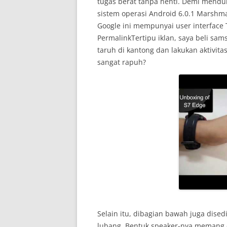
tugas berat tanpa henti. Demi menduku
sistem operasi Android 6.0.1 Marshma
Google ini mempunyai user interface 
PermalinkTertipu iklan, saya beli sam
taruh di kantong dan lakukan aktivita
sangat rapuh?
Selain itu, dibagian bawah juga dised
lubang. Bentuk speaker-nya memang c