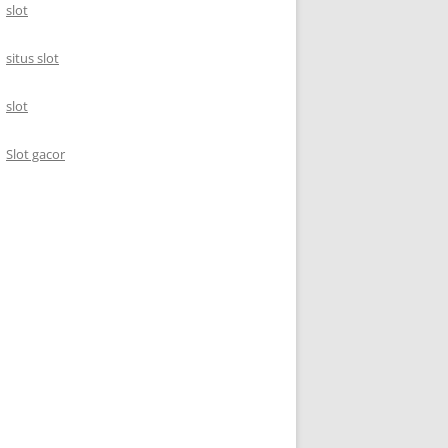
slot
situs slot
slot
Slot gacor