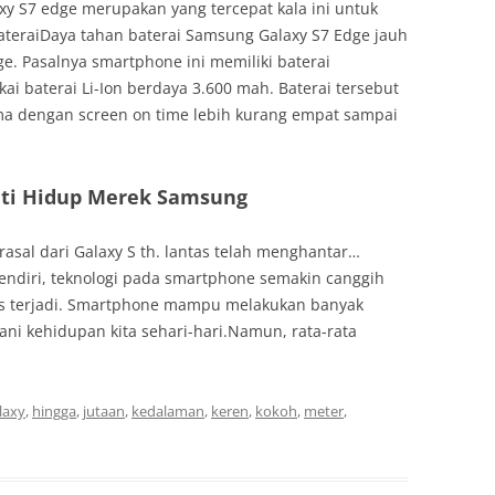
axy S7 edge merupakan yang tercepat kala ini untuk
teraiDaya tahan baterai Samsung Galaxy S7 Edge jauh
ge. Pasalnya smartphone ini memiliki baterai
ai baterai Li-Ion berdaya 3.600 mah. Baterai tersebut
ma dengan screen on time lebih kurang empat sampai
ti Hidup Merek Samsung
rasal dari Galaxy S th. lantas telah menghantar…
sendiri, teknologi pada smartphone semakin canggih
us terjadi. Smartphone mampu melakukan banyak
ni kehidupan kita sehari-hari.Namun, rata-rata
laxy
,
hingga
,
jutaan
,
kedalaman
,
keren
,
kokoh
,
meter
,