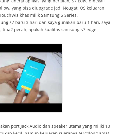
ng kinerja aplikasi yang berjalan, S7 Edge dibekali
llow, yang bisa diupgrade jadi Nougat. OS keluaran
TouchWiz khas milik Samsung S Series.
sung s7 baru 3 hari dan saya gunakan baru 1 hari, saya
s, tiba2 pecah, apakah kualitas samsung s7 edge
iakan port Jack Audio dan speaker utama yang miliki 10
ukup kecil, namun keluaran suaranya tergolong amat