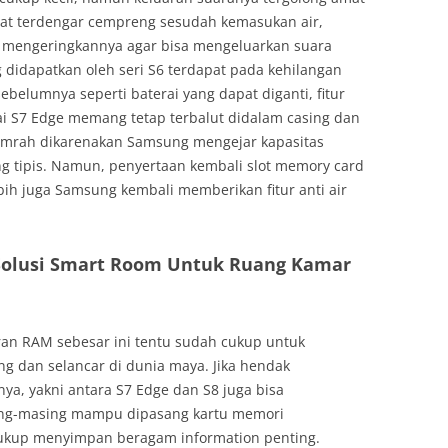
pat terdengar cempreng sesudah kemasukan air,
u mengeringkannya agar bisa mengeluarkan suara
 didapatkan oleh seri S6 terdapat pada kehilangan
 sebelumnya seperti baterai yang dapat diganti, fitur
erai S7 Edge memang tetap terbalut didalam casing dan
 lumrah dikarenakan Samsung mengejar kapasitas
ang tipis. Namun, penyertaan kembali slot memory card
ebih juga Samsung kembali memberikan fitur anti air
 Solusi Smart Room Untuk Ruang Kamar
uran RAM sebesar ini tentu sudah cukup untuk
g dan selancar di dunia maya. Jika hendak
, yakni antara S7 Edge dan S8 juga bisa
ing-masing mampu dipasang kartu memori
 cukup menyimpan beragam information penting.