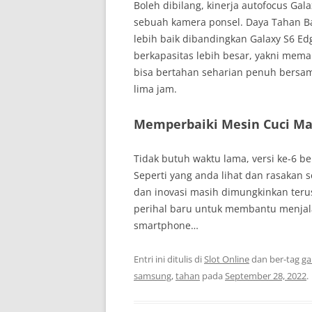
Boleh dibilang, kinerja autofocus Gal
sebuah kamera ponsel. Daya Tahan Ba
lebih baik dibandingkan Galaxy S6 Ed
berkapasitas lebih besar, yakni memak
bisa bertahan seharian penuh bersa
lima jam.
Memperbaiki Mesin Cuci Ma
Tidak butuh waktu lama, versi ke-6 be
Seperti yang anda lihat dan rasakan 
dan inovasi masih dimungkinkan ter
perihal baru untuk membantu menjala
smartphone…
Entri ini ditulis di
Slot Online
dan ber-tag
ga
samsung
,
tahan
pada
September 28, 2022
.