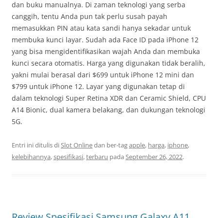
dan buku manualnya. Di zaman teknologi yang serba
canggih, tentu Anda pun tak perlu susah payah
memasukkan PIN atau kata sandi hanya sekadar untuk
membuka kunci layar. Sudah ada Face ID pada iPhone 12
yang bisa mengidentifikasikan wajah Anda dan membuka
kunci secara otomatis. Harga yang digunakan tidak beralih,
yakni mulai berasal dari $699 untuk iPhone 12 mini dan
$799 untuk iPhone 12. Layar yang digunakan tetap di
dalam teknologi Super Retina XDR dan Ceramic Shield, CPU
A14 Bionic, dual kamera belakang, dan dukungan teknologi
5G.
Entri ini ditulis di
Slot Online
dan ber-tag
apple
,
harga
,
iphone
,
kelebihannya
,
spesifikasi
,
terbaru
pada
September 26, 2022
.
Review Spesifikasi Samsung Galaxy A11