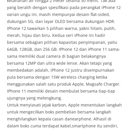
ketahanan air hingga 2 meter selama 30 menit. Tak ada
yang beralih dengan spesifikasi pada perangkat iPhone 12
varian ungu ini, masih mempunyai desain flat-sided,
dukungan 5G, dan layar OLED bersama dukungan HDR.
IPhone 12 tawarkan 5 pilihan warna, yakni hitam, putih,
merah, hijau dan biru. Kedua seri iPhone ini hadir
bersama sebagian pilihan kapasitas penyimpanan, yaitu
64GB, 128GB, dan 256 GB. IPhone 12 dan iPhone 11 sama-
sama memiliki dual camera di bagian belakangnya
bersama 12MP dan ultra wide lense. Akan tetapi yang
membedakan adalah, iPhone 12 justru disempurnakan
pula bersama dengan 15W wireless charging ketika
menggunakan salah satu produk Apple, Magsafe Charger.
IPhone 11 memiliki desain membulat bersama tiap-tiap
ujungnya yang melengkung.
Untuk menyiasati jejak karbon, Apple menentukan langkah
untuk mengecilkan boks pembelian bersama langkah
menghilangkan kepala casan danearphone. Alhasil di
dalam boks cuma terdapat kabel,smartphone itu sendiri,