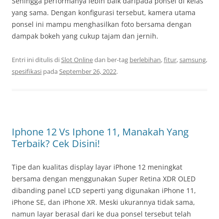
Sehingga performanya lebih baik daripada ponsel di kelas
yang sama. Dengan konfigurasi tersebut, kamera utama
ponsel ini mampu menghasilkan foto bersama dengan
dampak bokeh yang cukup tajam dan jernih.
Entri ini ditulis di
Slot Online
dan ber-tag
berlebihan
,
fitur
,
samsung
,
spesifikasi
pada
September 26, 2022
.
Iphone 12 Vs Iphone 11, Manakah Yang
Terbaik? Cek Disini!
Tipe dan kualitas display layar iPhone 12 meningkat
bersama dengan menggunakan Super Retina XDR OLED
dibanding panel LCD seperti yang digunakan iPhone 11,
iPhone SE, dan iPhone XR. Meski ukurannya tidak sama,
namun layar berasal dari ke dua ponsel tersebut telah