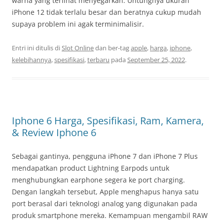
warna yang terlihat menyegarkan. Untungnya ukuran
iPhone 12 tidak terlalu besar dan beratnya cukup mudah
supaya problem ini agak terminimalisir.
Entri ini ditulis di
Slot Online
dan ber-tag
apple
,
harga
,
iphone
,
kelebihannya
,
spesifikasi
,
terbaru
pada
September 25, 2022
.
Iphone 6 Harga, Spesifikasi, Ram, Kamera,
& Review Iphone 6
Sebagai gantinya, pengguna iPhone 7 dan iPhone 7 Plus
mendapatkan product Lightning Earpods untuk
menghubungkan earphone segera ke port charging.
Dengan langkah tersebut, Apple menghapus hanya satu
port berasal dari teknologi analog yang digunakan pada
produk smartphone mereka. Kemampuan mengambil RAW