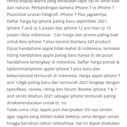
retina display warna yang dihasilkan layar hp ini amat baik
dan natural. Perbandingan kamera iPhone 7 vs iPhone 7
PlusUntuk urusan fotografi, iPhone 7 Plus jagoannya.
Daftar harga hp iphone paling baru september 2021,
iphone 7 and rp 5 jutaan dan iphone 12 pro max rp 19
jutaan /ibox indonesia/ . Cari harga dan promo paling baik
untuk ibox iphone 7 plus second diantara 243 product.
Dijual handphone apple tidak mahal di indonesia, temukan
listing handphone apple paling baru hanya di olx pusat
handphone terlengkap di indonesia. Daftar harga ponsel &
tablet/smartphone apple iphone 7 plus baru dan
bekas/second termurah di indonesia. Harga apple iphone 7
and 128gb paling baru dan termurah 2021 lengkap dengan
spesifikasi, review, rating dan forum. Review iphone 7 & 7
and series ditahun 2021 sebagai iphone termurah paling
direkomendasikan untuk th. ini.
Tidak cuma chip, Apple pun meciptakan OS-nya sendiri
agar segala yang dibikin bakal bekerja sama dengan serasi
hingga bertahun-tahun setelahnya. Hal ini dapat dilakukan