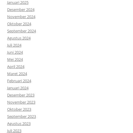
Januari 2025
Desember 2024
November 2024
Oktober 2024
September 2024
Agustus 2024
Juli 2024
Juni 2024
Mei 2024
April 2024
Maret 2024
Februari 2024
Januari 2024
Desember 2023
November 2023
Oktober 2023
September 2023
Agustus 2023
Juli 2023