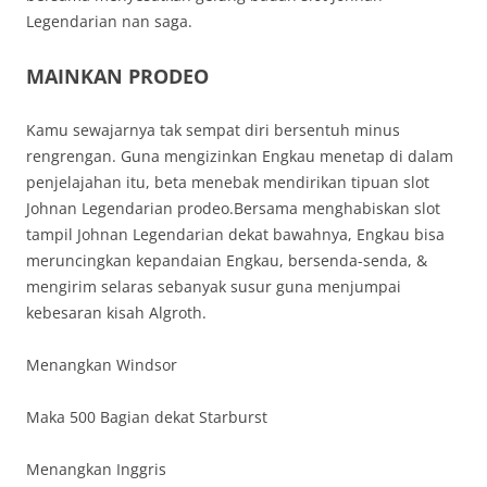
Legendarian nan saga.
MAINKAN PRODEO
Kamu sewajarnya tak sempat diri bersentuh minus
rengrengan. Guna mengizinkan Engkau menetap di dalam
penjelajahan itu, beta menebak mendirikan tipuan slot
Johnan Legendarian prodeo.Bersama menghabiskan slot
tampil Johnan Legendarian dekat bawahnya, Engkau bisa
meruncingkan kepandaian Engkau, bersenda-senda, &
mengirim selaras sebanyak susur guna menjumpai
kebesaran kisah Algroth.
Menangkan Windsor
Maka 500 Bagian dekat Starburst
Menangkan Inggris