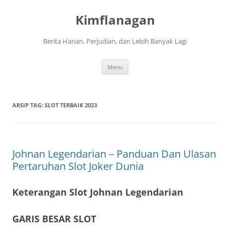
Langsung
ke
Kimflanagan
isi
Berita Harian, Perjudian, dan Lebih Banyak Lagi
Menu
ARSIP TAG:
SLOT TERBAIK 2023
Johnan Legendarian – Panduan Dan Ulasan
Pertaruhan Slot Joker Dunia
Keterangan Slot Johnan Legendarian
GARIS BESAR SLOT