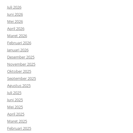
Juli 2026
Juni 2026
Mei 2026
April 2026
Maret 2026
Februari 2026
Januari 2026
Desember 2025
November 2025
Oktober 2025
September 2025
Agustus 2025
Juli 2025
Juni 2025
Mei 2025
April 2025
Maret 2025
Februari 2025