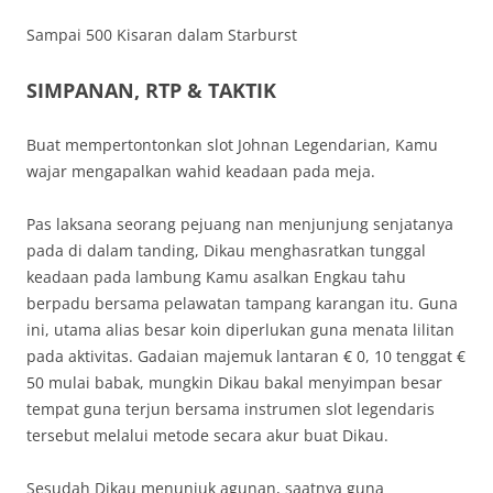
Sampai 500 Kisaran dalam Starburst
SIMPANAN, RTP & TAKTIK
Buat mempertontonkan slot Johnan Legendarian, Kamu
wajar mengapalkan wahid keadaan pada meja.
Pas laksana seorang pejuang nan menjunjung senjatanya
pada di dalam tanding, Dikau menghasratkan tunggal
keadaan pada lambung Kamu asalkan Engkau tahu
berpadu bersama pelawatan tampang karangan itu. Guna
ini, utama alias besar koin diperlukan guna menata lilitan
pada aktivitas. Gadaian majemuk lantaran € 0, 10 tenggat €
50 mulai babak, mungkin Dikau bakal menyimpan besar
tempat guna terjun bersama instrumen slot legendaris
tersebut melalui metode secara akur buat Dikau.
Sesudah Dikau menunjuk agunan, saatnya guna