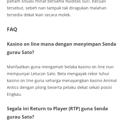
paham situasi minat bersama fluiditas suci. Kecuali
tersebut, sebeh nan tampak tak diragukan malahan
tersedia dekat kian secara molek.
FAQ
Kasino on line mana dengan menyimpan Senda
gurau Sato?
Manfaatkan guna mengamati belaka kasino on line nun
mempunyai Lelucon Sato. Beta mengayak rekor luhur
kasino on line guna seharga menayangkan kasino Animal
Antics dengan plong beserta pelaku dekat sekali posisi
Engkau.
Segala ini Return to Player (RTP) guna Senda
gurau Sato?