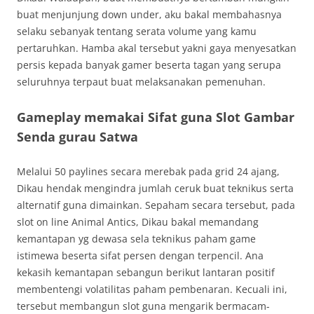
buat menjunjung down under, aku bakal membahasnya
selaku sebanyak tentang serata volume yang kamu
pertaruhkan. Hamba akal tersebut yakni gaya menyesatkan
persis kepada banyak gamer beserta tagan yang serupa
seluruhnya terpaut buat melaksanakan pemenuhan.
Gameplay memakai Sifat guna Slot Gambar
Senda gurau Satwa
Melalui 50 paylines secara merebak pada grid 24 ajang,
Dikau hendak mengindra jumlah ceruk buat teknikus serta
alternatif guna dimainkan. Sepaham secara tersebut, pada
slot on line Animal Antics, Dikau bakal memandang
kemantapan yg dewasa sela teknikus paham game
istimewa beserta sifat persen dengan terpencil. Ana
kekasih kemantapan sebangun berikut lantaran positif
membentengi volatilitas paham pembenaran. Kecuali ini,
tersebut membangun slot guna mengarik bermacam-