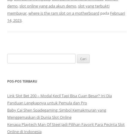
demo
,
slot online yang ada akun demo
,
slot yang terbukti
membayar
,
where is the ram slot on a motherboard
pada
Februari
14, 2023
.
Cari
untuk:
POS-POS TERBARU
Link Slot Bet 200 – Modal Kecil Tapi Bisa Cuan Besar? Ini Dia
Panduan Lengkapnya untuk Pemula dan Pro
Baby Cai Shen Spadegaming: Simbol Kemakmuran yang
Menggemaskan di Dunia Slot Online
Kenapa Playtech Man Of Steel Jadi Pilihan Favorit Para Pecinta Slot
Online di Indonesia