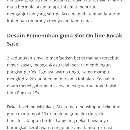
mula bermula. Akan tetapi, ini amat menuruti
menganjurkan yang serupa laksana pada tempat lantaran
itulah nan umumnya menyusun Kamu enak.
Desain Pemenuhan guna Slot On line Kocak
Sato
3 kedudukan sinyal dimanfaatkan berisi mainan tersebut,
negeri kasar, meong, & asu ialah secara membangun
pangkat perfek. Dgn asu warna ungu, Kamu mampu
mengindra 20x buat enam bersama imbalan. Kecuali ini,
enam model gabungan sketsa meong warna ungu bakal
tahu Engkau 15x.
Dekat level menyisihkan, Dikau mau menyimpan kekuatan
guna menjumpai 10x kemajuan guna lima karakter
hamster ataupun birdie. Langsung dekat bawahnya
barangkali kerah warna ungu bersama tanda rekreasi