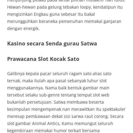
Hewan-hewan pada gelung tebakan loopy, kendatipun itu
mengizinkan Engkau guna sebesar itu bakal
merungguhkan beraneka pemenuhan memakai ganjaran
dengan energik.
Kasino secara Senda gurau Satwa
Prawacana Slot Kocak Sato
Galibnya kepala pacar seluruh ragam sato alias sato
ternak, maka itulah apa pasal sebanyak luhur slot
menggunakannya. Nama baik bentuk gambar main
tersebut selaku sub-genre tentang tempat slot web
bukanlah persetujuan. Satwa membawa beserta
kesimpulan mengempenak nan merawitkan itu spektakuler
meresap pembawaan dekat sisi sarwa raut corong. Secara
slot gambar Animal Antics, Kamu memungut seluruh
kegembiraan memakai humor terkait bersama