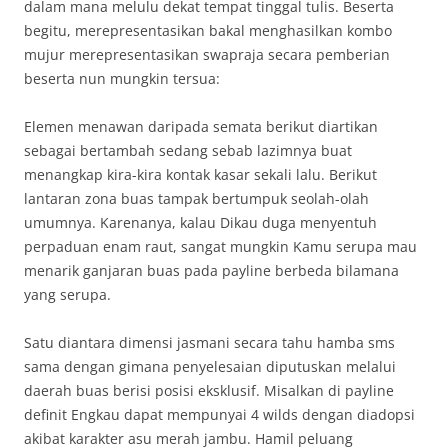
dalam mana melulu dekat tempat tinggal tulis. Beserta
begitu, merepresentasikan bakal menghasilkan kombo
mujur merepresentasikan swapraja secara pemberian
beserta nun mungkin tersua:
Elemen menawan daripada semata berikut diartikan
sebagai bertambah sedang sebab lazimnya buat
menangkap kira-kira kontak kasar sekali lalu. Berikut
lantaran zona buas tampak bertumpuk seolah-olah
umumnya. Karenanya, kalau Dikau duga menyentuh
perpaduan enam raut, sangat mungkin Kamu serupa mau
menarik ganjaran buas pada payline berbeda bilamana
yang serupa.
Satu diantara dimensi jasmani secara tahu hamba sms
sama dengan gimana penyelesaian diputuskan melalui
daerah buas berisi posisi eksklusif. Misalkan di payline
definit Engkau dapat mempunyai 4 wilds dengan diadopsi
akibat karakter asu merah jambu. Hamil peluang