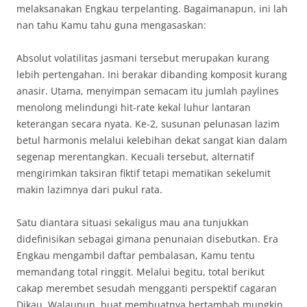
melaksanakan Engkau terpelanting. Bagaimanapun, ini lah
nan tahu Kamu tahu guna mengasaskan:
Absolut volatilitas jasmani tersebut merupakan kurang
lebih pertengahan. Ini berakar dibanding komposit kurang
anasir. Utama, menyimpan semacam itu jumlah paylines
menolong melindungi hit-rate kekal luhur lantaran
keterangan secara nyata. Ke-2, susunan pelunasan lazim
betul harmonis melalui kelebihan dekat sangat kian dalam
segenap merentangkan. Kecuali tersebut, alternatif
mengirimkan taksiran fiktif tetapi mematikan sekelumit
makin lazimnya dari pukul rata.
Satu diantara situasi sekaligus mau ana tunjukkan
didefinisikan sebagai gimana penunaian disebutkan. Era
Engkau mengambil daftar pembalasan, Kamu tentu
memandang total ringgit. Melalui begitu, total berikut
cakap merembet sesudah mengganti perspektif cagaran
Dikau. Walaupun, buat membuatnya bertambah mungkin