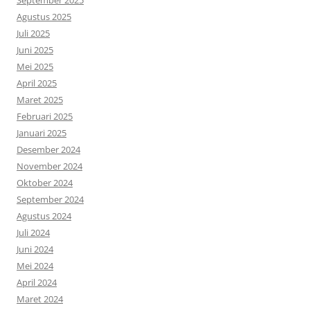
September 2025
Agustus 2025
Juli 2025
Juni 2025
Mei 2025
April 2025
Maret 2025
Februari 2025
Januari 2025
Desember 2024
November 2024
Oktober 2024
September 2024
Agustus 2024
Juli 2024
Juni 2024
Mei 2024
April 2024
Maret 2024