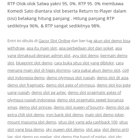
RTP Olok-olok Satwa yakni 95, 0%. RTP 95. 0% membawa
Komedi Sato diantara slot beserta Return to Player dalam
(sisi) belakang hitung panjang . Hitung panjang RTP
sedikitnya 96%, & RTP sangat sedikitnya 98%.
Entri ini ditulis di
Gacor Slot Online
dan ber-tag
akun slot demo bisa
withdraw
,
apa itu main slot
,
apa perbedaan slot dan soket
,
apa
yang dimaksud dengan admin slot
,
ayu slot demo
,
bermain demo
slot
,
blueprint slot demo
,
cara buka situs slot yang diblokir
,
cara
menang main slot di higgs domino
,
cara pakai akun demo slot
,
cq9
slot indonesia demo
,
demo olympus slot rupiah
,
demo slot dt asia
,
demo slot fragmatic
,
demo slot gate of olympus
,
demo slot koi gate
uang rupiah
,
demo slot pg aztec
,
demo slot pragmatic gates of
olympus rupiah indonesia
,
demo slot pragmatic sweet bonanza
xmas
,
demo slot princes
,
demo slot queen of bounty
,
demo slot sg
,
extra chili slot demo
,
iron bank slot demo
,
main slot demo joker
,
mount mazuma slot demo
,
situs slot yang ada cashback 100
,
situs
slot yang bisa demo
,
sky queen slot demo
,
slot apa
,
slot demo anti
lag
,
slot demo no ngelag
,
slot demo the hand of midas
,
slot idn