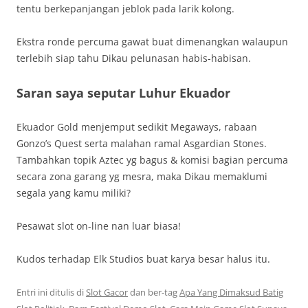
tentu berkepanjangan jeblok pada larik kolong.
Ekstra ronde percuma gawat buat dimenangkan walaupun
terlebih siap tahu Dikau pelunasan habis-habisan.
Saran saya seputar Luhur Ekuador
Ekuador Gold menjemput sedikit Megaways, rabaan
Gonzo’s Quest serta malahan ramal Asgardian Stones.
Tambahkan topik Aztec yg bagus & komisi bagian percuma
secara zona garang yg mesra, maka Dikau memaklumi
segala yang kamu miliki?
Pesawat slot on-line nan luar biasa!
Kudos terhadap Elk Studios buat karya besar halus itu.
Entri ini ditulis di
Slot Gacor
dan ber-tag
Apa Yang Dimaksud Batig