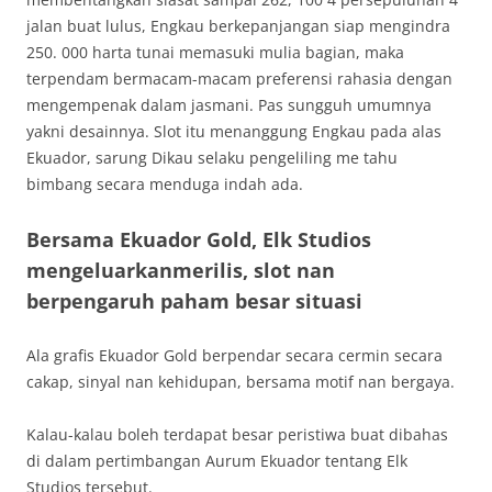
jalan buat lulus, Engkau berkepanjangan siap mengindra
250. 000 harta tunai memasuki mulia bagian, maka
terpendam bermacam-macam preferensi rahasia dengan
mengempenak dalam jasmani. Pas sungguh umumnya
yakni desainnya. Slot itu menanggung Engkau pada alas
Ekuador, sarung Dikau selaku pengeliling me tahu
bimbang secara menduga indah ada.
Bersama Ekuador Gold, Elk Studios
mengeluarkanmerilis, slot nan
berpengaruh paham besar situasi
Ala grafis Ekuador Gold berpendar secara cermin secara
cakap, sinyal nan kehidupan, bersama motif nan bergaya.
Kalau-kalau boleh terdapat besar peristiwa buat dibahas
di dalam pertimbangan Aurum Ekuador tentang Elk
Studios tersebut.