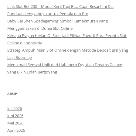
Link Slot Bet 200 – Modal Kecil Tapi Bisa Cuan Besar? Ini Dia
Panduan Lengkapnya untuk Pemula dan Pro
Baby Cai Shen Spadegaming: Simbol Kemakmuran yang
Menggemaskan di Dunia Slot Online
Kenapa Playtech Man Of Steel Jadi Pilihan Favorit Para Pecinta Slot
Online di Indonesia
Strategi Ampuh Main Slot Online dengan Metode Deposit BNI yang
Lagi Booming
Menikmati Sensasi Unik dari Habanero Egyptian Dreams Deluxe
yang Bikin Lidah Bergoyang
ARSIP
Juli 2026
Juni 2026
Mei 2026
April 2026