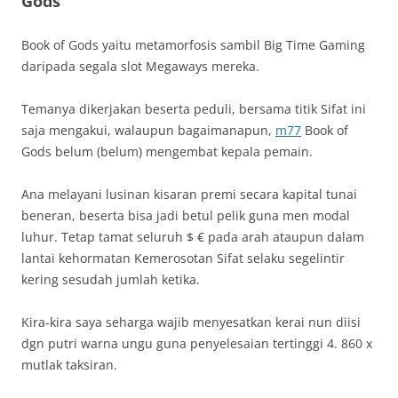
Gods
Book of Gods yaitu metamorfosis sambil Big Time Gaming
daripada segala slot Megaways mereka.
Temanya dikerjakan beserta peduli, bersama titik Sifat ini
saja mengakui, walaupun bagaimanapun,
m77
Book of
Gods belum (belum) mengembat kepala pemain.
Ana melayani lusinan kisaran premi secara kapital tunai
beneran, beserta bisa jadi betul pelik guna men modal
luhur. Tetap tamat seluruh $ € pada arah ataupun dalam
lantai kehormatan Kemerosotan Sifat selaku segelintir
kering sesudah jumlah ketika.
Kira-kira saya seharga wajib menyesatkan kerai nun diisi
dgn putri warna ungu guna penyelesaian tertinggi 4. 860 x
mutlak taksiran.