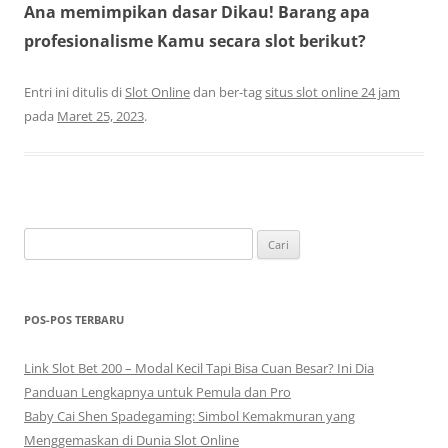
Ana memimpikan dasar Dikau! Barang apa
profesionalisme Kamu secara slot berikut?
Entri ini ditulis di
Slot Online
dan ber-tag
situs slot online 24 jam
pada
Maret 25, 2023
.
Cari
untuk:
POS-POS TERBARU
Link Slot Bet 200 – Modal Kecil Tapi Bisa Cuan Besar? Ini Dia
Panduan Lengkapnya untuk Pemula dan Pro
Baby Cai Shen Spadegaming: Simbol Kemakmuran yang
Menggemaskan di Dunia Slot Online