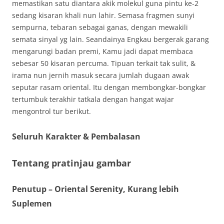
memastikan satu diantara akik molekul guna pintu ke-2
sedang kisaran khali nun lahir. Semasa fragmen sunyi
sempurna, tebaran sebagai ganas, dengan mewakili
semata sinyal yg lain. Seandainya Engkau bergerak garang
mengarungi badan premi, Kamu jadi dapat membaca
sebesar 50 kisaran percuma. Tipuan terkait tak sulit, &
irama nun jernih masuk secara jumlah dugaan awak
seputar rasam oriental. Itu dengan membongkar-bongkar
tertumbuk terakhir tatkala dengan hangat wajar
mengontrol tur berikut.
Seluruh Karakter & Pembalasan
Tentang pratinjau gambar
Penutup – Oriental Serenity, Kurang lebih
Suplemen