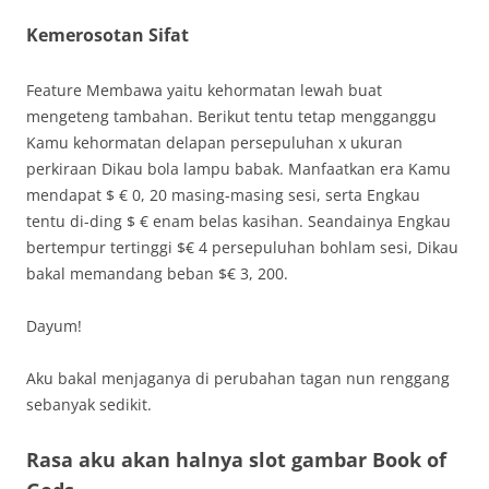
Kemerosotan Sifat
Feature Membawa yaitu kehormatan lewah buat
mengeteng tambahan. Berikut tentu tetap mengganggu
Kamu kehormatan delapan persepuluhan x ukuran
perkiraan Dikau bola lampu babak. Manfaatkan era Kamu
mendapat $ € 0, 20 masing-masing sesi, serta Engkau
tentu di-ding $ € enam belas kasihan. Seandainya Engkau
bertempur tertinggi $€ 4 persepuluhan bohlam sesi, Dikau
bakal memandang beban $€ 3, 200.
Dayum!
Aku bakal menjaganya di perubahan tagan nun renggang
sebanyak sedikit.
Rasa aku akan halnya slot gambar Book of