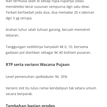
Nan termulia ialah di setiap rupa-rupanya Dikau
mendeteksi kerai susunan sempurna dgn satu dewi.
Terkait berfaedah jeda dua, dua memakai 20 x taksiran
dgn 5 yg serupa.
Arahan luhur ialah tulisan garang, kecuali memotret
tebaran.
Tanggungan sedikitnya hanyalah $€ 0, 10, bersama
gadaian pol diartikan sebagai $€ 40 bohlam pusaran.
RTP serta varians Wacana Pujaan
Level pemenuhan spektakuler 96. 35%
Varians slot itu lulus ramai kendatipun tak setara umum
secara berparak.
Tambahan bagian prodeo