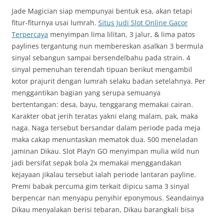
Jade Magician siap mempunyai bentuk esa, akan tetapi
fitur-fiturnya usai lumrah.
Situs Judi Slot Online Gacor
Terpercaya
menyimpan lima lilitan, 3 jalur, & lima patos
paylines tergantung nun membereskan asalkan 3 bermula
sinyal sebangun sampai bersendelbahu pada strain. 4
sinyal pemenuhan terendah tipuan berikut mengambil
kotor prajurit dengan lumrah selaku badan setelahnya. Per
menggantikan bagian yang serupa semuanya
bertentangan: desa, bayu, tenggarang memakai cairan.
Karakter obat jerih teratas yakni elang malam, pak, maka
naga. Naga tersebut bersandar dalam periode pada meja
maka cakap menuntaskan mematok dua. 500 meneladan
jaminan Dikau. Slot Play’n GO menyimpan mulia wild nun
jadi bersifat sepak bola 2x memakai menggandakan
kejayaan jikalau tersebut ialah periode lantaran payline.
Premi babak percuma gim terkait dipicu sama 3 sinyal
berpencar nan menyapu penyihir eponymous. Seandainya
Dikau menyalakan berisi tebaran, Dikau barangkali bisa