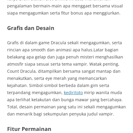
pengalaman bermain-main apa menggaet bersama visual
siapa mengagumkan serta fitur bonus apa menggiurkan.
Grafis dan Desain
Grafis di dalam game Dracula sekali mengagumkan, serta
rincian apa smooth dan animasi apa halus.Latar bagian
belakang apa gelap dan juga penuh misteri menghasilkan
atmosfir siapa sesuai serta tema vampir. Watak penting,
Count Dracula, ditampilkan bersama sangat mantap dan
menakutkan, serta eye merah yang memancarkan
kejahatan. Simbol-simbol berbeda dalam gim serta
terpandang mengagumkan,
kediritoto
mirip wanita muda
apa terlihat ketakutan dan bunga mawar yang bercahaya.
Total, desain permainan yang satu ini sekali mengagumkan
dan menarik bagi sekumpulan penyuka judul vampir.
Fitur Permainan