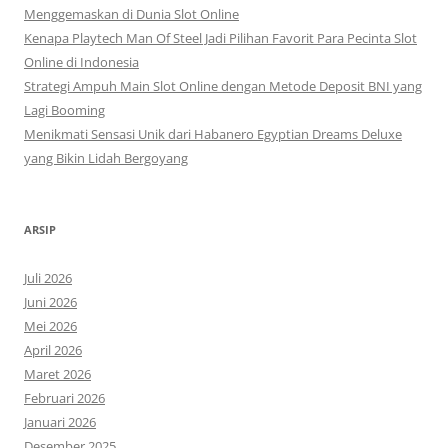
Menggemaskan di Dunia Slot Online
Kenapa Playtech Man Of Steel Jadi Pilihan Favorit Para Pecinta Slot
Online di Indonesia
Strategi Ampuh Main Slot Online dengan Metode Deposit BNI yang
Lagi Booming
Menikmati Sensasi Unik dari Habanero Egyptian Dreams Deluxe
yang Bikin Lidah Bergoyang
ARSIP
Juli 2026
Juni 2026
Mei 2026
April 2026
Maret 2026
Februari 2026
Januari 2026
Desember 2025