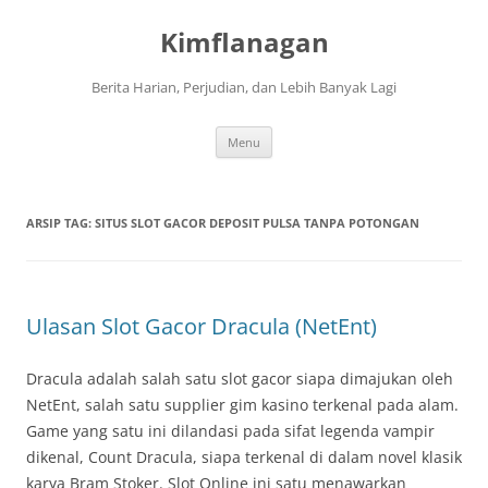
Langsung
ke
Kimflanagan
isi
Berita Harian, Perjudian, dan Lebih Banyak Lagi
Menu
ARSIP TAG:
SITUS SLOT GACOR DEPOSIT PULSA TANPA POTONGAN
Ulasan Slot Gacor Dracula (NetEnt)
Dracula adalah salah satu slot gacor siapa dimajukan oleh
NetEnt, salah satu supplier gim kasino terkenal pada alam.
Game yang satu ini dilandasi pada sifat legenda vampir
dikenal, Count Dracula, siapa terkenal di dalam novel klasik
karya Bram Stoker. Slot Online ini satu menawarkan