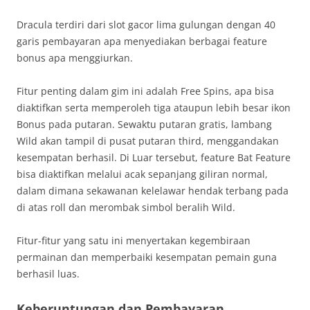
Dracula terdiri dari slot gacor lima gulungan dengan 40
garis pembayaran apa menyediakan berbagai feature
bonus apa menggiurkan.
Fitur penting dalam gim ini adalah Free Spins, apa bisa
diaktifkan serta memperoleh tiga ataupun lebih besar ikon
Bonus pada putaran. Sewaktu putaran gratis, lambang
Wild akan tampil di pusat putaran third, menggandakan
kesempatan berhasil. Di Luar tersebut, feature Bat Feature
bisa diaktifkan melalui acak sepanjang giliran normal,
dalam dimana sekawanan kelelawar hendak terbang pada
di atas roll dan merombak simbol beralih Wild.
Fitur-fitur yang satu ini menyertakan kegembiraan
permainan dan memperbaiki kesempatan pemain guna
berhasil luas.
Keberuntungan dan Pembayaran