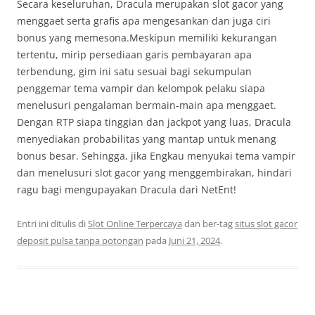
Secara keseluruhan, Dracula merupakan slot gacor yang
menggaet serta grafis apa mengesankan dan juga ciri
bonus yang memesona.Meskipun memiliki kekurangan
tertentu, mirip persediaan garis pembayaran apa
terbendung, gim ini satu sesuai bagi sekumpulan
penggemar tema vampir dan kelompok pelaku siapa
menelusuri pengalaman bermain-main apa menggaet.
Dengan RTP siapa tinggian dan jackpot yang luas, Dracula
menyediakan probabilitas yang mantap untuk menang
bonus besar. Sehingga, jika Engkau menyukai tema vampir
dan menelusuri slot gacor yang menggembirakan, hindari
ragu bagi mengupayakan Dracula dari NetEnt!
Entri ini ditulis di
Slot Online Terpercaya
dan ber-tag
situs slot gacor
deposit pulsa tanpa potongan
pada
Juni 21, 2024
.