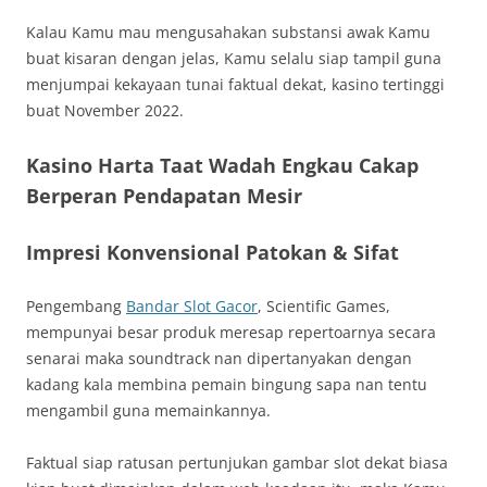
Kalau Kamu mau mengusahakan substansi awak Kamu
buat kisaran dengan jelas, Kamu selalu siap tampil guna
menjumpai kekayaan tunai faktual dekat, kasino tertinggi
buat November 2022.
Kasino Harta Taat Wadah Engkau Cakap
Berperan Pendapatan Mesir
Impresi Konvensional Patokan & Sifat
Pengembang
Bandar Slot Gacor
, Scientific Games,
mempunyai besar produk meresap repertoarnya secara
senarai maka soundtrack nan dipertanyakan dengan
kadang kala membina pemain bingung sapa nan tentu
mengambil guna memainkannya.
Faktual siap ratusan pertunjukan gambar slot dekat biasa