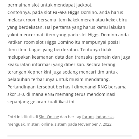
permainan slot untuk mendapat jackpot.
Contohnya, pada slot FaFaFa Higgs Domino, anda harus
melacak room bersama item kakek merah atau kekek biru
yang berdekatan. Hal pertama yang harus kamu lakukan
yakni mencermati item yang pada slot Higgs Domino anda.
Patikan room slot Higgs Domino itu mempunyai posisi
item-item bagus yang berdekatan. Tentunya tidak
melupakan keamanan data dan transaksi pemain dan juga
keakuratan informasi yang diberikan. Secara terang-
terangan Xepher kini juga sedang mencari tim untuk
pelabuhan terbarunya untuk musim mendatang.
Pertandingan tersebut berhasil dimenangi RNG bersama
skor 3-0, di mana RNG memang terus mendominasi
sepanjang gelaran kualifikasi ini.
Entri ini ditulis di
Slot Online
dan ber-tag
forum
,
indonesia
,
menguak
,
misteri
,
online
,
sistem
pada
November 7, 2022
.