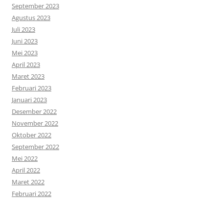
September 2023
Agustus 2023
Juli 2023
Juni 2023
Mei 2023
April 2023
Maret 2023
Februari 2023
Januari 2023
Desember 2022
November 2022
Oktober 2022
September 2022
Mei 2022
April 2022
Maret 2022
Februari 2022