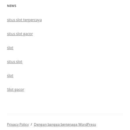
NEWS
situs slot terpercaya
situs slot gacor
slot
situs slot
slot
Slot gacor
Privacy Policy
Dengan bangga bertenaga WordPress