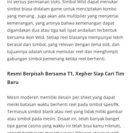
ini versus permianan slots. Simbol Wild dapat menukar
simbol biasa didalam game untuk menciptakan kombo
yang menang . Juga akan ada multiplier yang menyertai
kemenangan, yang artinya bahwa kemenangan dapat
digandakan dua atau tiga kali lipat andaikan terbentuk
bersama ikon Wild. Setiap reel biasanya mempunyai lebih
berasal dari simbol, yang relevan dengan tema slot, dan
tujuannya adalah untuk memutar reel dan menghimpit
gabungan simbol pemenang ketika reel berhenti.
Resmi Berpisah Bersama T1, Xepher Siap Cari Tim
Baru
Mesin moderen memiliki desain per sheet yang dapat
meiiki batasan waktu berhenti reel pada simbol spesifik.
Termasuk simbol blank atau reel yang tidak miliki gambar
atau simbol pada mesin. Disaat ini, telah banyak banget
tipe game casino yang waktu ini telah bisa kamu nikmati,
seperti bermacam macam sarana hiburan ataupun web