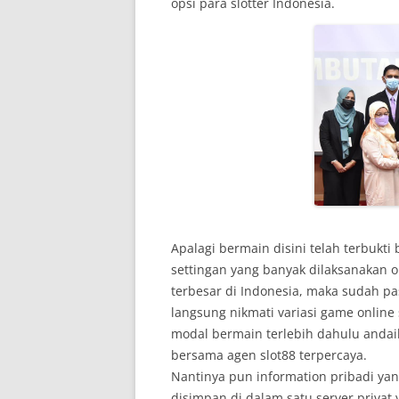
opsi para slotter Indonesia.
Apalagi bermain disini telah terbukt
settingan yang banyak dilaksanakan ol
terbesar di Indonesia, maka sudah pa
langsung nikmati variasi game online
modal bermain terlebih dahulu anda
bersama agen slot88 terpercaya.
Nantinya pun information pribadi ya
disimpan di dalam satu server privat 