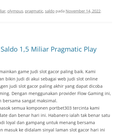
liar
,
olympus
,
pragmatic
,
saldo
pada
November 14, 2022
.
aldo 1,5 Miliar Pragmatic Play
mainkan game Judi slot gacor paling baik. Kami
an bikin Judi di akui sebagai web judi slot online
en judi slot gacor paling akhir yang dapat dicoba
aming. Dengan menggunakan provider Flow Gaming ini,
n bersama sangat maksimal.
masok semua komponen portbet303 tercinta kami
ate dan benar hari ini. Habanero ialah tak benar satu
judi loyal dan gampang untuk menang bersama
in masuk ke didalam sinyal laman slot gacor hari ini