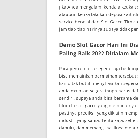
Jika Anda mengalami kendala ketika 
ataupun ketika lakukan deposit/with
service berasal dari Slot Gacor. Tim
jam tiap tiap harinya supaya tidak per
Demo Slot Gacor Hari Ini Di
Paling Baik 2022 Didalam M
Para pemain bisa segera saja berkunj
bisa memainkan permainan tersebut s
kamu tak butuh menghasilkan sepersen
anda mainkan segera tanpa harus da
sendiri, supaya anda bisa bersama de
fitur rtp slot gacor yang membuatnya 
pastinya prediksi, yang diklaim mempu
industri yang sama. Tentu saja, sebelu
dahulu, dan memang, hasilnya menun