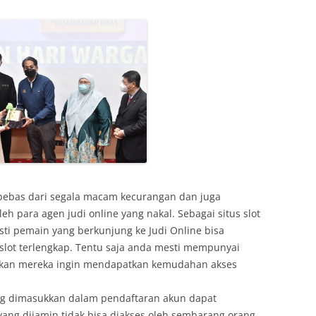
i bebas dari segala macam kecurangan dan juga
eh para agen judi online yang nakal. Sebagai situs slot
sti pemain yang berkunjung ke Judi Online bisa
 slot terlengkap. Tentu saja anda mesti mempunyai
ikan mereka ingin mendapatkan kemudahan akses
ng dimasukkan dalam pendaftaran akun dapat
yang dijamin tidak bisa diakses oleh sembarang orang.