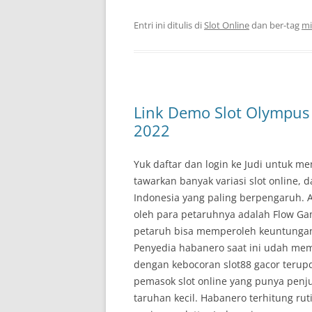
Entri ini ditulis di
Slot Online
dan ber-tag
mi
Link Demo Slot Olympus S
2022
Yuk daftar dan login ke Judi untuk me
tawarkan banyak variasi slot online, d
Indonesia yang paling berpengaruh. Ag
oleh para petaruhnya adalah Flow G
petaruh bisa memperoleh keuntunga
Penyedia habanero saat ini udah me
dengan kebocoran slot88 gacor terupd
pemasok slot online yang punya pen
taruhan kecil. Habanero terhitung rut