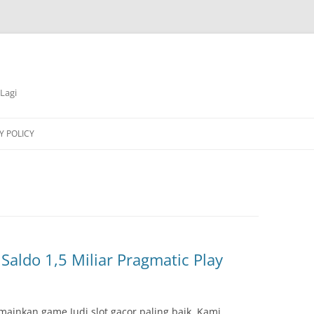
 Lagi
Y POLICY
aldo 1,5 Miliar Pragmatic Play
mainkan game Judi slot gacor paling baik. Kami