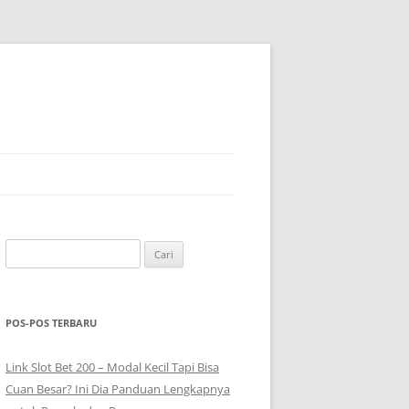
Cari
untuk:
POS-POS TERBARU
Link Slot Bet 200 – Modal Kecil Tapi Bisa
Cuan Besar? Ini Dia Panduan Lengkapnya