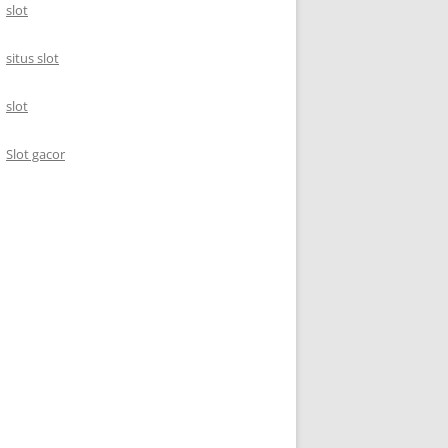
slot
situs slot
slot
Slot gacor