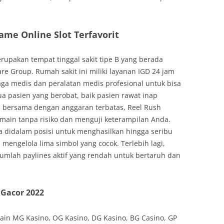
ame Online Slot Terfavorit
rupakan tempat tinggal sakit tipe B yang berada
 Group. Rumah sakit ini miliki layanan IGD 24 jam
a medis dan peralatan medis profesional untuk bisa
a pasien yang berobat, baik pasien rawat inap
di bersama dengan anggaran terbatas, Reel Rush
ain tanpa risiko dan menguji keterampilan Anda.
 didalam posisi untuk menghasilkan hingga seribu
 mengelola lima simbol yang cocok. Terlebih lagi,
mlah paylines aktif yang rendah untuk bertaruh dan
Gacor 2022
alain MG Kasino, OG Kasino, DG Kasino, BG Casino, GP