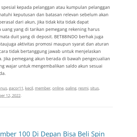
spesial kepada pelanggan atau kumpulan pelanggan
atuhi keputusan dan batasan relevan sebelum akan
sal dari akun, Jika tidak kita tidak dapat
uang yang di tarikan pemegang rekening harus
ta duit yang di deposit. BET88INDO berhak juga
taujuga aktivitas promosi maupun syarat dan aturan
cara tidak bertanggung jawab untuk menjelaskan
a. Jika pemegang akun berada di bawah pengecualian
yang wajar untuk mengembalikan saldo akun sesuai
da.
onus
,
gacor11
,
kecil
,
member
,
online
,
paling
,
resmi
,
situs
,
er 12, 2022
.
mber 100 Di Depan Bisa Beli Spin