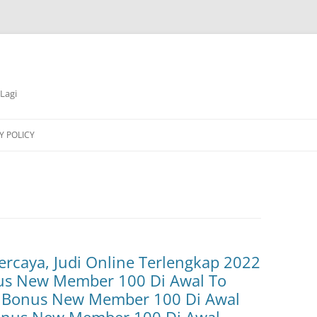
 Lagi
Y POLICY
ercaya, Judi Online Terlengkap 2022
us New Member 100 Di Awal To
lot Bonus New Member 100 Di Awal