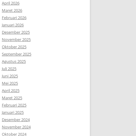
April 2026
Maret 2026
Februari 2026
Januari 2026
Desember 2025
November 2025
Oktober 2025
September 2025
Agustus 2025
Juli 2025
Juni 2025
Mei 2025
April 2025
Maret 2025
Februari 2025
Januari 2025
Desember 2024
November 2024
Oktober 2024