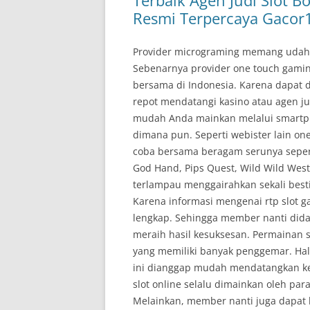
Terbaik Agen Judi Slot 
Resmi Terpercaya Gacor
Provider micrograming memang udah m
Sebenarnya provider one touch gaming 
bersama di Indonesia. Karena dapat d
repot mendatangi kasino atau agen jud
mudah Anda mainkan melalui smartp
dimana pun. Seperti webister lain o
coba bersama beragam serunya sepert
God Hand, Pips Quest, Wild Wild West,
terlampau menggairahkan sekali best
Karena informasi mengenai rtp slot ga
lengkap. Sehingga member nanti dida
meraih hasil kesuksesan. Permainan s
yang memiliki banyak penggemar. Hal
ini dianggap mudah mendatangkan ke
slot online selalu dimainkan oleh pa
Melainkan, member nanti juga dapa