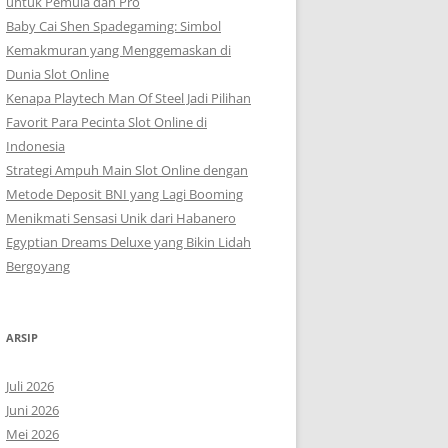
untuk Pemula dan Pro
Baby Cai Shen Spadegaming: Simbol
Kemakmuran yang Menggemaskan di
Dunia Slot Online
Kenapa Playtech Man Of Steel Jadi Pilihan
Favorit Para Pecinta Slot Online di
Indonesia
Strategi Ampuh Main Slot Online dengan
Metode Deposit BNI yang Lagi Booming
Menikmati Sensasi Unik dari Habanero
Egyptian Dreams Deluxe yang Bikin Lidah
Bergoyang
ARSIP
Juli 2026
Juni 2026
Mei 2026