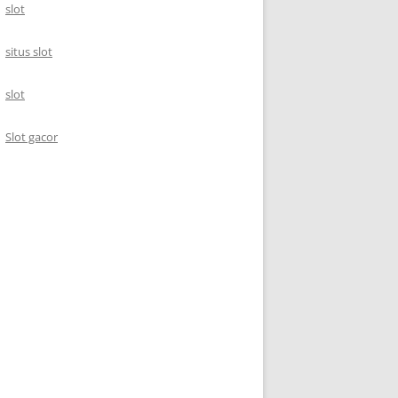
slot
situs slot
slot
Slot gacor