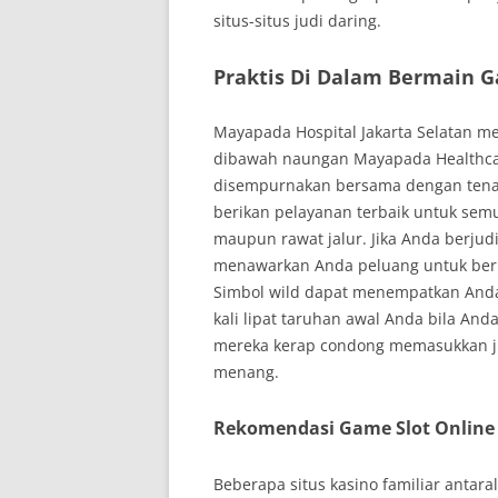
situs-situs judi daring.
Praktis Di Dalam Bermain G
Mayapada Hospital Jakarta Selatan me
dibawah naungan Mayapada Healthcare
disempurnakan bersama dengan tenag
berikan pelayanan terbaik untuk semu
maupun rawat jalur. Jika Anda berju
menawarkan Anda peluang untuk berm
Simbol wild dapat menempatkan Anda
kali lipat taruhan awal Anda bila Anda
mereka kerap condong memasukkan ju
menang.
Rekomendasi Game Slot Online 
Beberapa situs kasino familiar antar