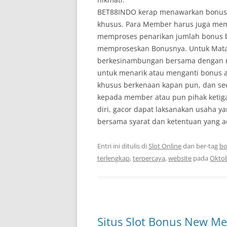
BET88INDO kerap menawarkan bonus 
khusus. Para Member harus juga mem
memproses penarikan jumlah bonus bera
memproseskan Bonusnya. Untuk Mata 
berkesinambungan bersama dengan ma
untuk menarik atau menganti bonus a
khusus berkenaan kapan pun, dan se
kepada member atau pun pihak ketig
diri, gacor dapat laksanakan usaha 
bersama syarat dan ketentuan yang a
Entri ini ditulis di
Slot Online
dan ber-tag
b
terlengkap
,
terpercaya
,
website
pada
Oktob
Situs Slot Bonus New Me