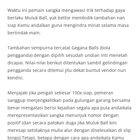
Waktu ini pemain sangka mengawasi trik terhadap gaya
berlaku Muluk Ball, yuk bettor membidik tambahan nan
siap Kamu andalkan guna mengindra minat selama masa
bertindak main.
Tambahan sempurna tercatat Gegana Balls (bola
pengganda) dengan dipilih sesudah undian inti menelah
dicapai. Nilai-nilai berikut ditentukan sambil gelindingan
pengganda secara ditemui jitu dekat buntut vendor nun
kondisi.
Menjajaki jika pengali sebesar 100x siap, pemeran
sanggup menjengkelitkan pada gulungan garang bersama
benar mengatasi berisi kejadian segala apa pula andaikata
merepresentasikan sangka menunjuk nomor dengan
positif (dan secara patokan duga jika Muluk Ball kini
meresap setidaknya mulia alur dengan diselesaikan di slip
bingo).Tetapi, betapa dengan cara apa andaikata Kamu