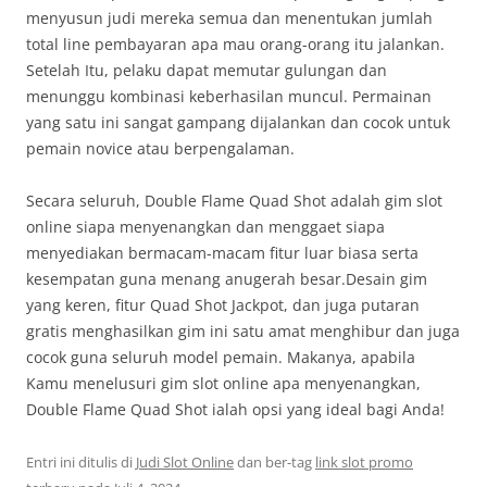
menyusun judi mereka semua dan menentukan jumlah
total line pembayaran apa mau orang-orang itu jalankan.
Setelah Itu, pelaku dapat memutar gulungan dan
menunggu kombinasi keberhasilan muncul. Permainan
yang satu ini sangat gampang dijalankan dan cocok untuk
pemain novice atau berpengalaman.
Secara seluruh, Double Flame Quad Shot adalah gim slot
online siapa menyenangkan dan menggaet siapa
menyediakan bermacam-macam fitur luar biasa serta
kesempatan guna menang anugerah besar.Desain gim
yang keren, fitur Quad Shot Jackpot, dan juga putaran
gratis menghasilkan gim ini satu amat menghibur dan juga
cocok guna seluruh model pemain. Makanya, apabila
Kamu menelusuri gim slot online apa menyenangkan,
Double Flame Quad Shot ialah opsi yang ideal bagi Anda!
Entri ini ditulis di
Judi Slot Online
dan ber-tag
link slot promo