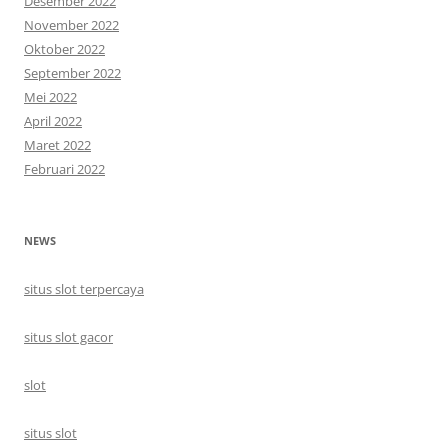
Desember 2022
November 2022
Oktober 2022
September 2022
Mei 2022
April 2022
Maret 2022
Februari 2022
NEWS
situs slot terpercaya
situs slot gacor
slot
situs slot