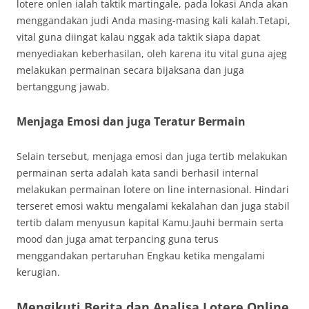
lotere onlen ialah taktik martingale, pada lokasi Anda akan
menggandakan judi Anda masing-masing kali kalah.Tetapi,
vital guna diingat kalau nggak ada taktik siapa dapat
menyediakan keberhasilan, oleh karena itu vital guna ajeg
melakukan permainan secara bijaksana dan juga
bertanggung jawab.
Menjaga Emosi dan juga Teratur Bermain
Selain tersebut, menjaga emosi dan juga tertib melakukan
permainan serta adalah kata sandi berhasil internal
melakukan permainan lotere on line internasional. Hindari
terseret emosi waktu mengalami kekalahan dan juga stabil
tertib dalam menyusun kapital Kamu.Jauhi bermain serta
mood dan juga amat terpancing guna terus
menggandakan pertaruhan Engkau ketika mengalami
kerugian.
Mengikuti Berita dan Analisa Lotere Online