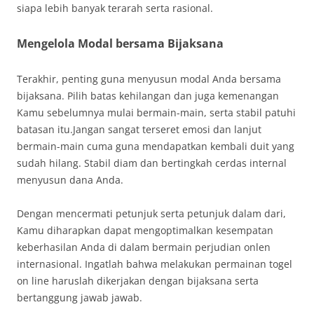
siapa lebih banyak terarah serta rasional.
Mengelola Modal bersama Bijaksana
Terakhir, penting guna menyusun modal Anda bersama
bijaksana. Pilih batas kehilangan dan juga kemenangan
Kamu sebelumnya mulai bermain-main, serta stabil patuhi
batasan itu.Jangan sangat terseret emosi dan lanjut
bermain-main cuma guna mendapatkan kembali duit yang
sudah hilang. Stabil diam dan bertingkah cerdas internal
menyusun dana Anda.
Dengan mencermati petunjuk serta petunjuk dalam dari,
Kamu diharapkan dapat mengoptimalkan kesempatan
keberhasilan Anda di dalam bermain perjudian onlen
internasional. Ingatlah bahwa melakukan permainan togel
on line haruslah dikerjakan dengan bijaksana serta
bertanggung jawab jawab.