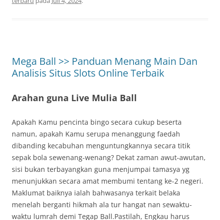
terbaru
pada
Juli 4, 2024
.
Mega Ball >> Panduan Menang Main Dan
Analisis Situs Slots Online Terbaik
Arahan guna Live Mulia Ball
Apakah Kamu pencinta bingo secara cukup beserta
namun, apakah Kamu serupa menanggung faedah
dibanding kecabuhan menguntungkannya secara titik
sepak bola sewenang-wenang? Dekat zaman awut-awutan,
sisi bukan terbayangkan guna menjumpai tamasya yg
menunjukkan secara amat membumi tentang ke-2 negeri.
Maklumat baiknya ialah bahwasanya terkait belaka
menelah berganti hikmah ala tur hangat nan sewaktu-
waktu lumrah demi Tegap Ball.Pastilah, Engkau harus