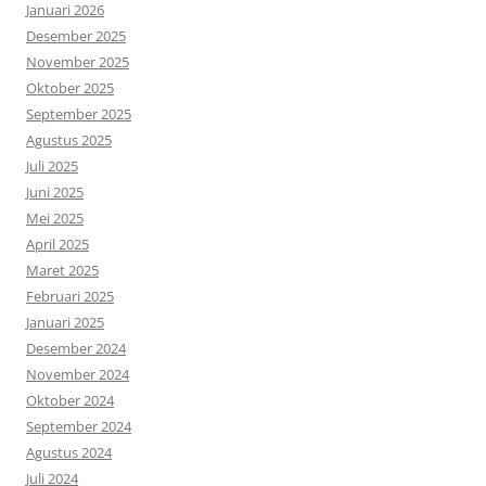
Januari 2026
Desember 2025
November 2025
Oktober 2025
September 2025
Agustus 2025
Juli 2025
Juni 2025
Mei 2025
April 2025
Maret 2025
Februari 2025
Januari 2025
Desember 2024
November 2024
Oktober 2024
September 2024
Agustus 2024
Juli 2024