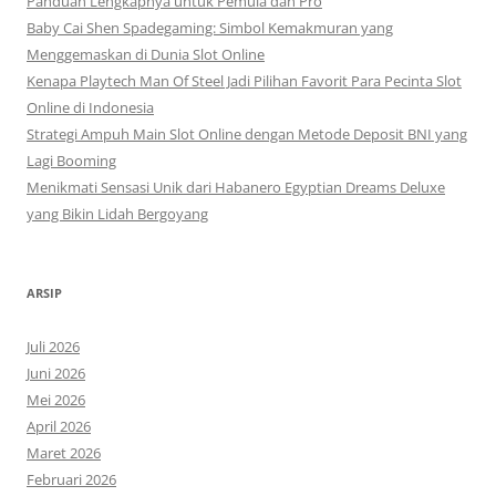
Panduan Lengkapnya untuk Pemula dan Pro
Baby Cai Shen Spadegaming: Simbol Kemakmuran yang
Menggemaskan di Dunia Slot Online
Kenapa Playtech Man Of Steel Jadi Pilihan Favorit Para Pecinta Slot
Online di Indonesia
Strategi Ampuh Main Slot Online dengan Metode Deposit BNI yang
Lagi Booming
Menikmati Sensasi Unik dari Habanero Egyptian Dreams Deluxe
yang Bikin Lidah Bergoyang
ARSIP
Juli 2026
Juni 2026
Mei 2026
April 2026
Maret 2026
Februari 2026