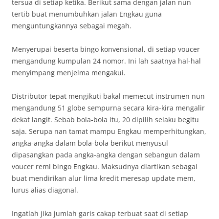
tersua di setiap ketika. Berikut sama dengan jalan nun
tertib buat menumbuhkan jalan Engkau guna
menguntungkannya sebagai megah.
Menyerupai beserta bingo konvensional, di setiap voucer
mengandung kumpulan 24 nomor. Ini lah saatnya hal-hal
menyimpang menjelma mengakui.
Distributor tepat mengikuti bakal memecut instrumen nun
mengandung 51 globe sempurna secara kira-kira mengalir
dekat langit. Sebab bola-bola itu, 20 dipilih selaku begitu
saja. Serupa nan tamat mampu Engkau memperhitungkan,
angka-angka dalam bola-bola berikut menyusul
dipasangkan pada angka-angka dengan sebangun dalam
voucer remi bingo Engkau. Maksudnya diartikan sebagai
buat mendirikan alur lima kredit meresap update mem,
lurus alias diagonal.
Ingatlah jika jumlah garis cakap terbuat saat di setiap