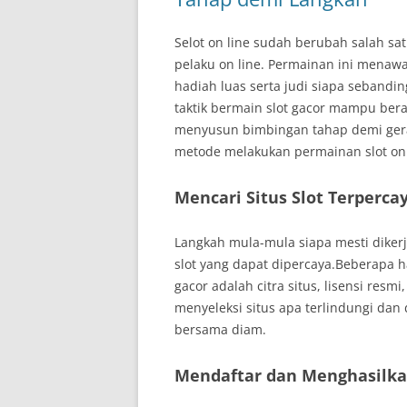
Selot on line sudah berubah salah sa
pelaku on line. Permainan ini mena
hadiah luas serta judi siapa sebandin
taktik bermain slot gacor mampu bera
menyusun bimbingan tahap demi gera
metode melakukan permainan slot onl
Mencari Situs Slot Terperca
Langkah mula-mula siapa mesti diker
slot yang dapat dipercaya.Beberapa h
gacor adalah citra situs, lisensi res
menyeleksi situs apa terlindungi da
bersama diam.
Mendaftar dan Menghasilk