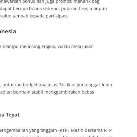
menawarkan bonus dan juga promosi menarik bagi
 dapat berupa bonus setoran, putaran free, maupun
value tambah kepada partisipan.
onesia
apa mampu menolong Engkau waktu melakukan
putuskan budget apa jelas.Pastikan guna nggak lebih
jadian bermain stabil menggembirakan bebas
apa Tepat
f pengembalian yang tinggian (RTP). Mesin bersama RTP