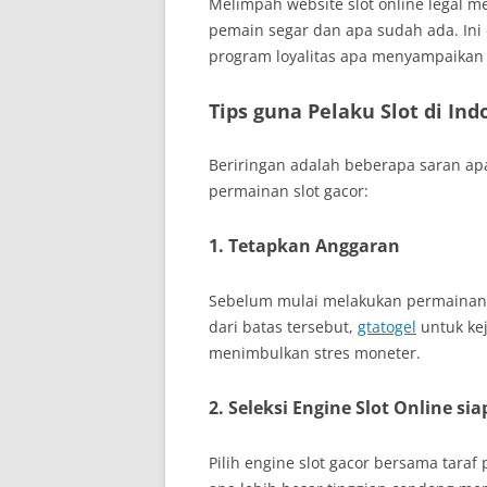
Melimpah website slot online legal 
pemain segar dan apa sudah ada. Ini
program loyalitas apa menyampaikan 
Tips guna Pelaku Slot di Ind
Beriringan adalah beberapa saran 
permainan slot gacor:
1. Tetapkan Anggaran
Sebelum mulai melakukan permainan, 
dari batas tersebut,
gtatogel
untuk ke
menimbulkan stres moneter.
2. Seleksi Engine Slot Online si
Pilih engine slot gacor bersama tara