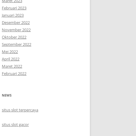
Maret 2023
Februari 2023
Januari 2023
Desember 2022
November 2022
Oktober 2022
September 2022
Mei 2022
April 2022
Maret 2022
Februari 2022
NEWS
situs slot terpercaya
situs slot gacor