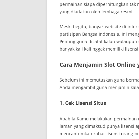
permainan siapa diperhitungkan tak 
yang diadakan oleh lembaga resmi.
Meski begitu, banyak website di inte
partisipan Bangsa Indonesia. Ini men
Penting guna dicatat kalau walaupun si
banyak kali kali nggak memiliki lisen
Cara Menjamin Slot Online
Sebelum Ini memutuskan guna bermain
Anda mengambil guna menjamin kalau
1. Cek Lisensi Situs
Apabila Kamu melakukan permainan me
laman yang dimaksud punya lisensi a
mencantumkan kabar lisensi orang-ora