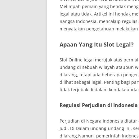
Melimpah pemain yang hendak menget
legal atau tidak. Artikel ini hendak 
Bangsa Indonesia, mencakup regulasi
menyatakan pengetahuan melakukan 
Apaan Yang Itu Slot Legal?
Slot Online legal merujuk atas permai
undang di sebuah wilayah ataupun wil
dilarang, tetapi ada beberapa pengec
dilihat sebagai legal. Penting bagi pa
tidak terjebak di dalam kendala und
Regulasi Perjudian di Indonesia
Perjudian di Negara Indonesia diatu
Judi. Di Dalam undang-undang ini, s
dilarang.Namun, pemerintah Indonesi