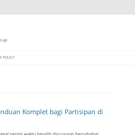
 Lagi
Y POLICY
nduan Komplet bagi Partisipan di
e legal sering waktu beralih discussion bersahabat.