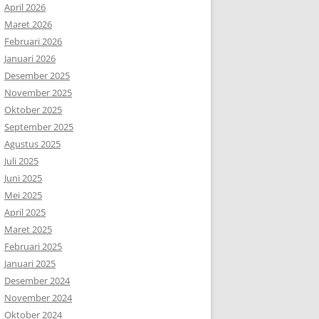
April 2026
Maret 2026
Februari 2026
Januari 2026
Desember 2025
November 2025
Oktober 2025
September 2025
Agustus 2025
Juli 2025
Juni 2025
Mei 2025
April 2025
Maret 2025
Februari 2025
Januari 2025
Desember 2024
November 2024
Oktober 2024