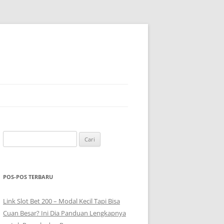
Cari
untuk:
POS-POS TERBARU
Link Slot Bet 200 – Modal Kecil Tapi Bisa
Cuan Besar? Ini Dia Panduan Lengkapnya