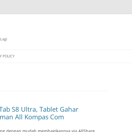
 Lagi
Y POLICY
ab S8 Ultra, Tablet Gahar
laman All Kompas Com
sung dengan mudah membagikannya via AllShare,