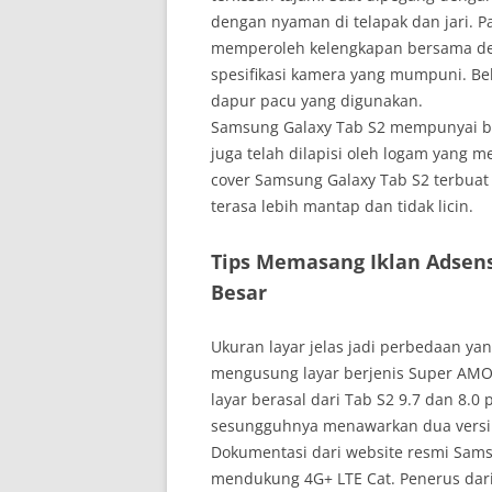
dengan nyaman di telapak dan jari. Pa
memperoleh kelengkapan bersama de
spesifikasi kamera yang mumpuni. B
dapur pacu yang digunakan.
Samsung Galaxy Tab S2 mempunyai be
juga telah dilapisi oleh logam yang m
cover Samsung Galaxy Tab S2 terbuat 
terasa lebih mantap dan tidak licin.
Tips Memasang Iklan Adsens
Besar
Ukuran layar jelas jadi perbedaan yan
mengusung layar berjenis Super AMOL
layar berasal dari Tab S2 9.7 dan 8.0
sesungguhnya menawarkan dua versi Gal
Dokumentasi dari website resmi Sams
mendukung 4G+ LTE Cat. Penerus dari