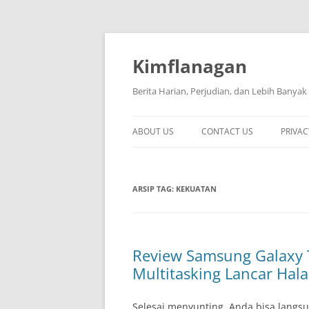
Langsung
ke
isi
Kimflanagan
Berita Harian, Perjudian, dan Lebih Banyak
ABOUT US
CONTACT US
PRIVAC
ARSIP TAG:
KEKUATAN
Review Samsung Galaxy T
Multitasking Lancar Ha
Selesai menyunting, Anda bisa lang