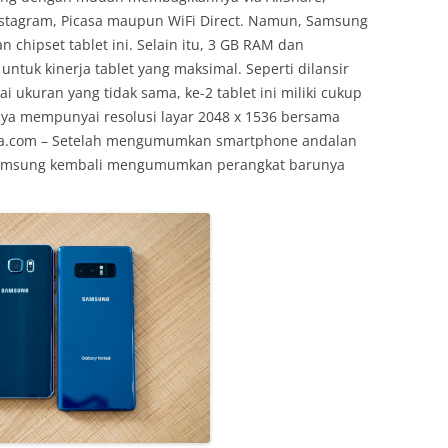
Instagram, Picasa maupun WiFi Direct. Namun, Samsung
chipset tablet ini. Selain itu, 3 GB RAM dan
tuk kinerja tablet yang maksimal. Seperti dilansir
ukuran yang tidak sama, ke-2 tablet ini miliki cukup
nya mempunyai resolusi layar 2048 x 1536 bersama
ka.com – Setelah mengumumkan smartphone andalan
 Samsung kembali mengumumkan perangkat barunya