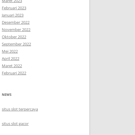
Maret 2023
Februari 2023
Januari 2023
Desember 2022
November 2022
Oktober 2022
September 2022
Mei 2022
April 2022
Maret 2022
Februari 2022
NEWS
situs slot terpercaya
situs slot gacor