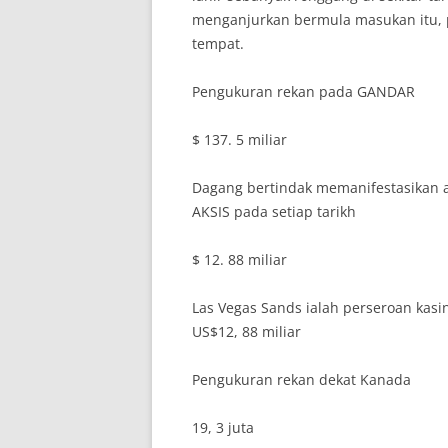
menganjurkan bermula masukan itu, p
tempat.
Pengukuran rekan pada GANDAR
$ 137. 5 miliar
Dagang bertindak memanifestasikan a
AKSIS pada setiap tarikh
$ 12. 88 miliar
Las Vegas Sands ialah perseroan kasi
US$12, 88 miliar
Pengukuran rekan dekat Kanada
19, 3 juta