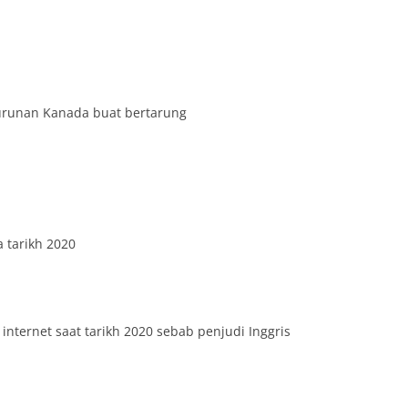
eturunan Kanada buat bertarung
 tarikh 2020
internet saat tarikh 2020 sebab penjudi Inggris