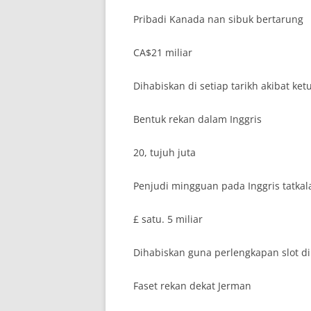
Pribadi Kanada nan sibuk bertarung
CA$21 miliar
Dihabiskan di setiap tarikh akibat k
Bentuk rekan dalam Inggris
20, tujuh juta
Penjudi mingguan pada Inggris tatkala
£ satu. 5 miliar
Dihabiskan guna perlengkapan slot di 
Faset rekan dekat Jerman