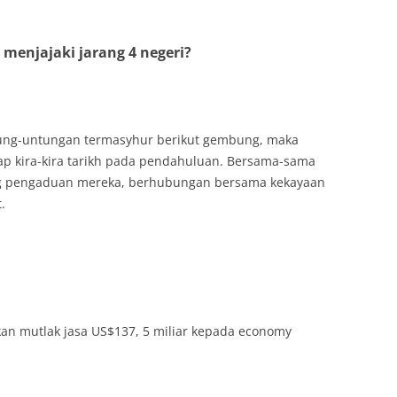
menjajaki jarang 4 negeri?
untung-untungan termasyhur berikut gembung, maka
ap kira-kira tarikh pada pendahuluan. Bersama-sama
ng pengaduan mereka, berhubungan bersama kekayaan
.
an mutlak jasa US$137, 5 miliar kepada economy