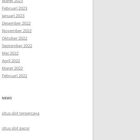
Maret 2023
Februari 2023
Januari 2023
Desember 2022
November 2022
Oktober 2022
September 2022
Mei 2022
April 2022
Maret 2022
Februari 2022
NEWS
situs slot terpercaya
situs slot gacor