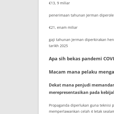
€13, 9 miliar
penerimaan tahunan Jerman diperoleh 
€21, enam miliar
gaji tahunan Jerman diperkirakan he
tarikh 2025
Apa sih bekas pandemi COVI
Macam mana pelaku mengan
Dekat mana penjudi memandan
merepresentasikan pada kebijak
Propaganda diperlukan guna teknisi 
memperlawankan celah 4 letak seala