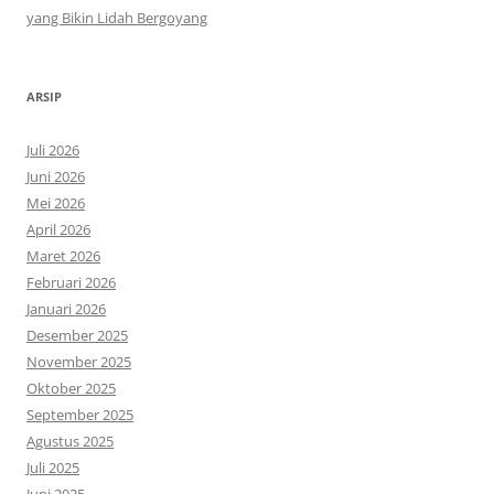
yang Bikin Lidah Bergoyang
ARSIP
Juli 2026
Juni 2026
Mei 2026
April 2026
Maret 2026
Februari 2026
Januari 2026
Desember 2025
November 2025
Oktober 2025
September 2025
Agustus 2025
Juli 2025