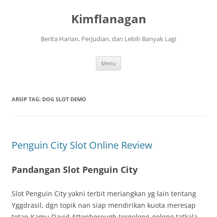
Langsung
ke
Kimflanagan
isi
Berita Harian, Perjudian, dan Lebih Banyak Lagi
Menu
ARSIP TAG:
DOG SLOT DEMO
Penguin City Slot Online Review
Pandangan Slot Penguin City
Slot Penguin City yakni terbit meriangkan yg lain tentang
Yggdrasil, dgn topik nan siap mendirikan kuota meresap
tetap Kamu David Attenborough tergeleng-geleng tatkala