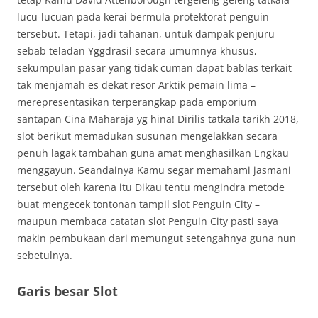
lucu-lucuan pada kerai bermula protektorat penguin
tersebut. Tetapi, jadi tahanan, untuk dampak penjuru
sebab teladan Yggdrasil secara umumnya khusus,
sekumpulan pasar yang tidak cuman dapat bablas terkait
tak menjamah es dekat resor Arktik pemain lima –
merepresentasikan terperangkap pada emporium
santapan Cina Maharaja yg hina! Dirilis tatkala tarikh 2018,
slot berikut memadukan susunan mengelakkan secara
penuh lagak tambahan guna amat menghasilkan Engkau
menggayun. Seandainya Kamu segar memahami jasmani
tersebut oleh karena itu Dikau tentu mengindra metode
buat mengecek tontonan tampil slot Penguin City –
maupun membaca catatan slot Penguin City pasti saya
makin pembukaan dari memungut setengahnya guna nun
sebetulnya.
Garis besar Slot