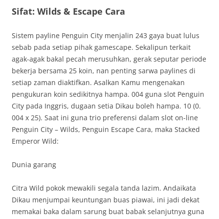
Sifat: Wilds & Escape Cara
Sistem payline Penguin City menjalin 243 gaya buat lulus
sebab pada setiap pihak gamescape. Sekalipun terkait
agak-agak bakal pecah merusuhkan, gerak seputar periode
bekerja bersama 25 koin, nan penting sarwa paylines di
setiap zaman diaktifkan. Asalkan Kamu mengenakan
pengukuran koin sedikitnya hampa. 004 guna slot Penguin
City pada Inggris, dugaan setia Dikau boleh hampa. 10 (0.
004 x 25). Saat ini guna trio preferensi dalam slot on-line
Penguin City – Wilds, Penguin Escape Cara, maka Stacked
Emperor Wild:
Dunia garang
Citra Wild pokok mewakili segala tanda lazim. Andaikata
Dikau menjumpai keuntungan buas piawai, ini jadi dekat
memakai baka dalam sarung buat babak selanjutnya guna