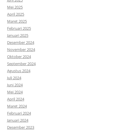
Juni 2025
Mei 2025
April 2025
Maret 2025
Februari 2025
Januari 2025
Desember 2024
November 2024
Oktober 2024
September 2024
Agustus 2024
Juli 2024
Juni 2024
Mei 2024
April 2024
Maret 2024
Februari 2024
Januari 2024
Desember 2023