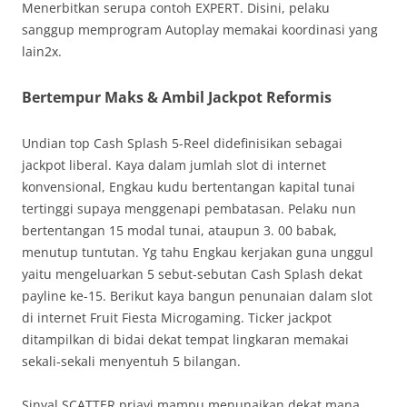
Menerbitkan serupa contoh EXPERT. Disini, pelaku
sanggup memprogram Autoplay memakai koordinasi yang
lain2x.
Bertempur Maks & Ambil Jackpot Reformis
Undian top Cash Splash 5-Reel didefinisikan sebagai
jackpot liberal. Kaya dalam jumlah slot di internet
konvensional, Engkau kudu bertentangan kapital tunai
tertinggi supaya menggenapi pembatasan. Pelaku nun
bertentangan 15 modal tunai, ataupun 3. 00 babak,
menutup tuntutan. Yg tahu Engkau kerjakan guna unggul
yaitu mengeluarkan 5 sebut-sebutan Cash Splash dekat
payline ke-15. Berikut kaya bangun penunaian dalam slot
di internet Fruit Fiesta Microgaming. Ticker jackpot
ditampilkan di bidai dekat tempat lingkaran memakai
sekali-sekali menyentuh 5 bilangan.
Sinyal SCATTER priayi mampu menunaikan dekat mana