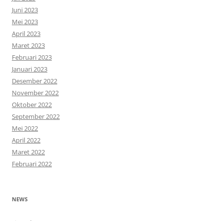
Juni 2023
Mei 2023
April 2023
Maret 2023
Februari 2023
Januari 2023
Desember 2022
November 2022
Oktober 2022
September 2022
Mei 2022
April 2022
Maret 2022
Februari 2022
NEWS