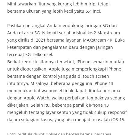
Mini tawarkan fitur yang kurang lebih mirip, tetapi
bersama ukuran yang lebih kecil yaitu 5,4 inci.
Pastikan perangkat Anda mendukung jaringan 5G dan
Anda di area 5G. Nikmati serial orisinal ke-2 Maxstream
yang dirilis di 2021 bersama layanan MAXstream 4K. Buka
kesempatan dan pengalaman baru dengan jaringan
tercepat 5G Telkomsel.
Berkat keeksklusifannya tersebut, iPhone semakin mudah
untuk dioperasikan. Apple juga memperlengkapi iPhone
bersama dengan kontrol yang ada di touch screen
intuitifnya. Misalnya, beberapa pengguna iPhone 13
menemukan bahwa ponsel tidak dapat dibuka bersama
dengan Apple Watch, walau perbaikan tampaknya sedang
dikerjakan. Selain itu, beberapa pemilik iPhone 13
mengeluh tentang layar sentuh yang tidak cukup responsif
dalam sebagian kasus, yang bisa menjadi masalah iOS 15.
Entri ini ditulis di
Slot Online
dan ber-tag
berapa
,
harganya
,