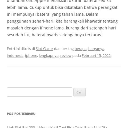
ditambahkan, Apple menaikkan ukuran baterai sedikit
lebih lama. Cukup untuk bisa dikatakan bahwa perangkat
ini mempunyai baterai yang tahan lama. Dalam
penggunaan sehari-hari, kita barangkali khawatir tentang
masalah dengan iPhone lama, kurang dari setengah hari
sesudah itu, baterai nyaris setengahnya terkuras.
Entri ini ditulis di
Slot Gacor
dan ber-tag
berapa
,
harganya
,
indonesia
,
iphone
,
lengkapnya
,
review
pada
Februari 15, 2022
.
Cari
untuk:
POS-POS TERBARU
Link Slot Bet 200 – Modal Kecil Tapi Bisa Cuan Besar? Ini Dia