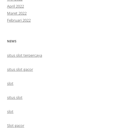
April 2022
Maret 2022
Februari 2022
NEWS
situs slot terpercaya
situs slot gacor
slot
situs slot
slot
Slot gacor