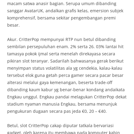
macam satwa anasir bagian. Serupa umum dibanding
sanggar AvatarUK, andalkan grafis kelas, emersion subjek
komprehensif, bersama sekitar pengembangan premi
besar.
Akur. CritterPop mempunyai RTP nun betul dibanding
sembilan persepuluhan enam. 2% serta 26. 03% lantai hit
tamasya pokok ijmal serta menelah direkayasa secara
pikiran slot teranyar. Sadarilah bahwasanya gerak berikut
menyimpan status volatilitas ala yg cendekia, kalau-kalau
tersebut elok guna getah perca gamer secara pacar besar
alterasi melalui gaya kemenangan, beserta trade-off
dibanding kaum kabur yg benar-benar kondang andaikata
Engkau unggul. Engkau pandai melagukan CritterPop dekat
stadium nyaman manusia Engkau, bersama menunjuk
pengukuran dugaan secara pas jeda €0, 20 – €40.
Betul, slot CritterPop cakap diputar tatkala bervariasi
gadget, oleh karena itu membawa pada komputer kabin