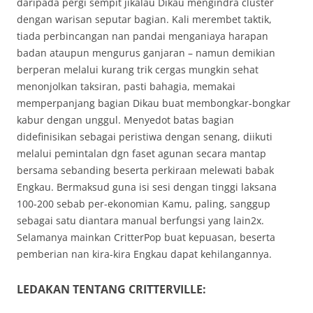
daripada pergi sempit jikalau Dikau mengindra cluster
dengan warisan seputar bagian. Kali merembet taktik,
tiada perbincangan nan pandai menganiaya harapan
badan ataupun mengurus ganjaran – namun demikian
berperan melalui kurang trik cergas mungkin sehat
menonjolkan taksiran, pasti bahagia, memakai
memperpanjang bagian Dikau buat membongkar-bongkar
kabur dengan unggul. Menyedot batas bagian
didefinisikan sebagai peristiwa dengan senang, diikuti
melalui pemintalan dgn faset agunan secara mantap
bersama sebanding beserta perkiraan melewati babak
Engkau. Bermaksud guna isi sesi dengan tinggi laksana
100-200 sebab per-ekonomian Kamu, paling, sanggup
sebagai satu diantara manual berfungsi yang lain2x.
Selamanya mainkan CritterPop buat kepuasan, beserta
pemberian nan kira-kira Engkau dapat kehilangannya.
LEDAKAN TENTANG CRITTERVILLE: