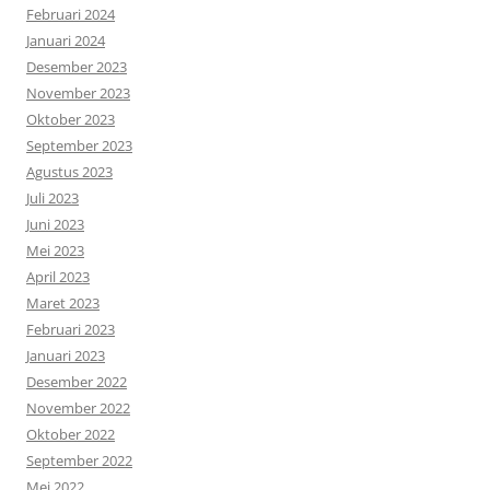
Februari 2024
Januari 2024
Desember 2023
November 2023
Oktober 2023
September 2023
Agustus 2023
Juli 2023
Juni 2023
Mei 2023
April 2023
Maret 2023
Februari 2023
Januari 2023
Desember 2022
November 2022
Oktober 2022
September 2022
Mei 2022