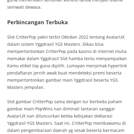
seniwati dewasa.
Perbincangan Terbuka
Slot CritterPop yakni terbit Oktober 2022 tentang AvatarUX
dalam sistem Yggdrasil YGS Masters. Dikau bisa
mempertontonkan CritterPop pada kasino di internet mulia
memakai dalam Yggdrasil Slot hamba tentu menyampaikan
Kamu etiket top guna dipilih. Lumayan menyimak hyperlink
pendaftaran jernih awak buat mendeteksi premi beserta
mempertontonkan gambar main Yggdrasil beserta YGS
Masters jempolan.
Slot gambar CritterPop sama dengan tur berbeda paham
gambar main PopWins nan diminati lantaran sanggar
AvatarUX nan diluncurkan ketika kebijakan deklarasi
Yggdrasil YGS Masters. Saat ini, CritterPop membawamu di
dalam pengembaraan daerah yg sesak beserta bermacam