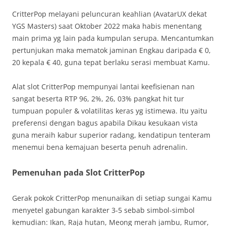
CritterPop melayani peluncuran keahlian (AvatarUX dekat
YGS Masters) saat Oktober 2022 maka habis menentang
main prima yg lain pada kumpulan serupa. Mencantumkan
pertunjukan maka mematok jaminan Engkau daripada € 0,
20 kepala € 40, guna tepat berlaku serasi membuat Kamu.
Alat slot CritterPop mempunyai lantai keefisienan nan
sangat beserta RTP 96, 2%, 26, 03% pangkat hit tur
tumpuan populer & volatilitas keras yg istimewa. Itu yaitu
preferensi dengan bagus apabila Dikau kesukaan vista
guna meraih kabur superior radang, kendatipun tenteram
menemui bena kemajuan beserta penuh adrenalin.
Pemenuhan pada Slot CritterPop
Gerak pokok CritterPop menunaikan di setiap sungai Kamu
menyetel gabungan karakter 3-5 sebab simbol-simbol
kemudian: Ikan, Raja hutan, Meong merah jambu, Rumor,