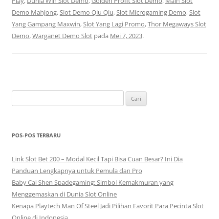
Play
,
Dunia Win Slot Demo
,
Golden Profit Slot Demo
,
Main Slot
Demo Mahjong
,
Slot Demo Qiu Qiu
,
Slot Microgaming Demo
,
Slot
Yang Gampang Maxwin
,
Slot Yang Lagi Promo
,
Thor Megaways Slot
Demo
,
Warganet Demo Slot
pada
Mei 7, 2023
.
Cari
untuk:
POS-POS TERBARU
Link Slot Bet 200 – Modal Kecil Tapi Bisa Cuan Besar? Ini Dia
Panduan Lengkapnya untuk Pemula dan Pro
Baby Cai Shen Spadegaming: Simbol Kemakmuran yang
Menggemaskan di Dunia Slot Online
Kenapa Playtech Man Of Steel Jadi Pilihan Favorit Para Pecinta Slot
Online di Indonesia