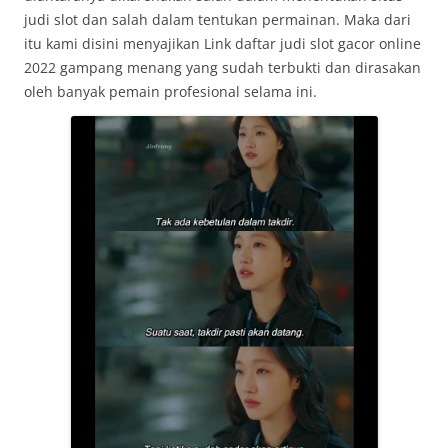
judi slot dan salah dalam tentukan permainan. Maka dari
itu kami disini menyajikan Link daftar judi slot gacor online
2022 gampang menang yang sudah terbukti dan dirasakan
oleh banyak pemain profesional selama ini.