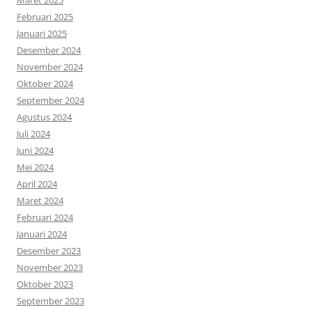
Maret 2025
Februari 2025
Januari 2025
Desember 2024
November 2024
Oktober 2024
September 2024
Agustus 2024
Juli 2024
Juni 2024
Mei 2024
April 2024
Maret 2024
Februari 2024
Januari 2024
Desember 2023
November 2023
Oktober 2023
September 2023