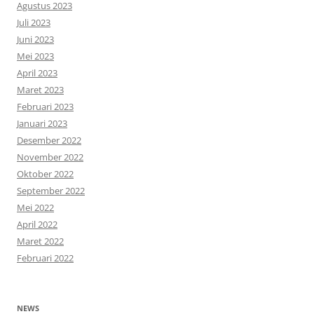
Agustus 2023
Juli 2023
Juni 2023
Mei 2023
April 2023
Maret 2023
Februari 2023
Januari 2023
Desember 2022
November 2022
Oktober 2022
September 2022
Mei 2022
April 2022
Maret 2022
Februari 2022
NEWS