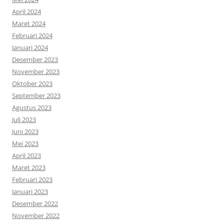
April 2024
Maret 2024
Februari 2024
Januari 2024
Desember 2023
November 2023
Oktober 2023
September 2023
Agustus 2023
Juli 2023
Juni 2023
Mei 2023
April 2023
Maret 2023
Februari 2023
Januari 2023
Desember 2022
November 2022