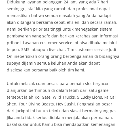
Didukung layanan pelanggan 24 jam, yang ada 7 hari
seminggu, staf kita yang ramah dan profesional dapat
memastikan bahwa semua masalah yang Anda hadapi
akan ditangani bersama cepat, efisien, dan secara ramah.
Kami berikan prioritas tinggi untuk menegaskan sistem
pembayaran yang safe dan berikan kerahasiaan informasi
pribadi. Layanan customer service ini bisa dibuka melalui
telpon, SMS, ataupun live chat. Tim customer service Judi
Onlineberisikan orang-orang berpengalaman di bidangnya
supaya dijamin semua keluhan Anda akan dapat
diselesaikan bersama baik oleh tim kami.
Untuk melacak cuan besar, para pemain slot tergacor
dianjurkan berhimpun di dalam lebih dari satu game
tersebut ialah Koi Gate, Wild Trucks, 5 Lucky Lions, Fa Cai
Shen, Four Divine Beasts, Hey Sushi. Penghasilan besar
dari jackpot ini butuh teknik dan siasat bermain yang pas.
Jika anda tidak serius didalam menjalankan permainan,
bakal sukar untuk Kamu bisa mendapatkan kemenangan