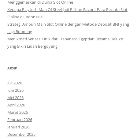
Menggemaskan di Dunia Slot Online
Kenapa Playtech Man Of Steel Jadi Pilihan Favorit Para Pecinta Slot
Online di Indonesia
Strategi Ampuh Main Slot Online dengan Metode Deposit BNI yang
Lagi Booming
Menikmati Sensasi Unik dari Habanero Egyptian Dreams Deluxe
yang Bikin Lidah Bergoyang
ARSIP
Juli 2026
Juni 2026
Mei 2026
April 2026
Maret 2026
Februari 2026
Januari 2026
Desember 2025