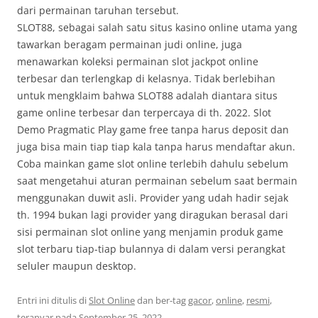
dari permainan taruhan tersebut.
SLOT88, sebagai salah satu situs kasino online utama yang
tawarkan beragam permainan judi online, juga
menawarkan koleksi permainan slot jackpot online
terbesar dan terlengkap di kelasnya. Tidak berlebihan
untuk mengklaim bahwa SLOT88 adalah diantara situs
game online terbesar dan terpercaya di th. 2022. Slot
Demo Pragmatic Play game free tanpa harus deposit dan
juga bisa main tiap tiap kala tanpa harus mendaftar akun.
Coba mainkan game slot online terlebih dahulu sebelum
saat mengetahui aturan permainan sebelum saat bermain
menggunakan duwit asli. Provider yang udah hadir sejak
th. 1994 bukan lagi provider yang diragukan berasal dari
sisi permainan slot online yang menjamin produk game
slot terbaru tiap-tiap bulannya di dalam versi perangkat
seluler maupun desktop.
Entri ini ditulis di
Slot Online
dan ber-tag
gacor
,
online
,
resmi
,
teranyar
pada
September 25, 2022
.