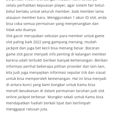
selalu perhatikan kepuasan player, agar sistem fair betul-
betul berlaku untuk seluruh member, baik member lama
ataupun member baru. Menggunakan 1 akun ID slot, anda
bisa coba semua permainan yang menyenangkan dan
tidak ada duanya.
Slot gacor merupakan sebutan para member untuk game
slot paling baik 2022 yang gampang menang, mudah
jackpot dan juga bet kecil bisa menang besar. Bocoran
game slot gacor menjadi info penting di kalangan member
karena udah terbukti berikan banyak kemenangan. Berikan
informasi perihal beberapa pilihan provider dan lain-lain,
kita Judi juga menyajikan informasi seputar trik dan siasat
untuk bisa memperoleh kemenangan. Hal ini bisa menjadi
di antara kunci yang kami bongkar untuk Kamu bisa
meraih kesuksesan di dalam permainan taruhan judi slot
online jackpot terbesar. Mungkin sekali untuk Kamu bisa
mendapatkan hadiah berkali lipat dan berlimpah
menggapai ratusan juta.