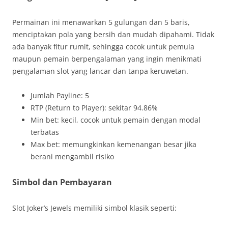
Permainan ini menawarkan 5 gulungan dan 5 baris,
menciptakan pola yang bersih dan mudah dipahami. Tidak
ada banyak fitur rumit, sehingga cocok untuk pemula
maupun pemain berpengalaman yang ingin menikmati
pengalaman slot yang lancar dan tanpa keruwetan.
Jumlah Payline: 5
RTP (Return to Player): sekitar 94.86%
Min bet: kecil, cocok untuk pemain dengan modal
terbatas
Max bet: memungkinkan kemenangan besar jika
berani mengambil risiko
Simbol dan Pembayaran
Slot Joker’s Jewels memiliki simbol klasik seperti: