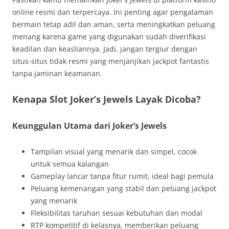
online resmi dan terpercaya. Ini penting agar pengalaman
bermain tetap adil dan aman, serta meningkatkan peluang
menang karena game yang digunakan sudah diverifikasi
keadilan dan keasliannya. Jadi, jangan tergiur dengan
situs-situs tidak resmi yang menjanjikan jackpot fantastis
tanpa jaminan keamanan.
Kenapa Slot Joker’s Jewels Layak Dicoba?
Keunggulan Utama dari Joker’s Jewels
Tampilan visual yang menarik dan simpel, cocok
untuk semua kalangan
Gameplay lancar tanpa fitur rumit, ideal bagi pemula
Peluang kemenangan yang stabil dan peluang jackpot
yang menarik
Fleksibilitas taruhan sesuai kebutuhan dan modal
RTP kompetitif di kelasnya, memberikan peluang