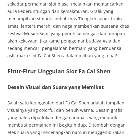
sekadar permainan slot biasa, melainkan memancarkan
aura keberuntungan dan kemakmuran. Grafik yang
menampilkan simbol-simbol khas Tiongkok seperti koin
emas, lentera merah, dan naga memberikan suasana khas
Festival Musim Semi yang penuh semangat dan harapan
akan kekayaan. Jika kamu penggemar budaya Asia dan
sedang mencari pengalaman bermain yang bernuansa
asli, maka slot Fa Cai Shen adalah pilihan yang tepat!
Fitur-Fitur Unggulan Slot Fa Cai Shen
Desain Visual dan Suara yang Memikat
Salah satu keunggulan dari Fa Cai Shen adalah tampilan
visualnya yang colorful dan penuh warna. Desain grafis
yang halus dipadukan dengan animasi yang menarik
membuat permainan ini begitu hidup. Ditambah dengan
efek suara yang menenangkan namun menggembirakan,