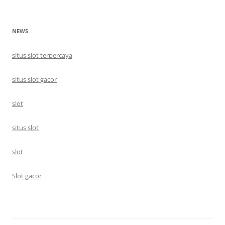
NEWS
situs slot terpercaya
situs slot gacor
slot
situs slot
slot
Slot gacor