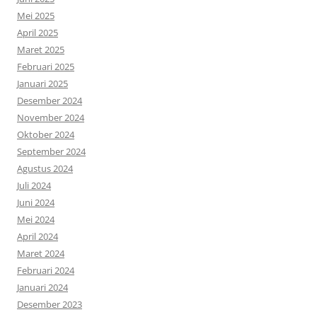
Mei 2025
April 2025
Maret 2025
Februari 2025
Januari 2025
Desember 2024
November 2024
Oktober 2024
September 2024
Agustus 2024
Juli 2024
Juni 2024
Mei 2024
April 2024
Maret 2024
Februari 2024
Januari 2024
Desember 2023