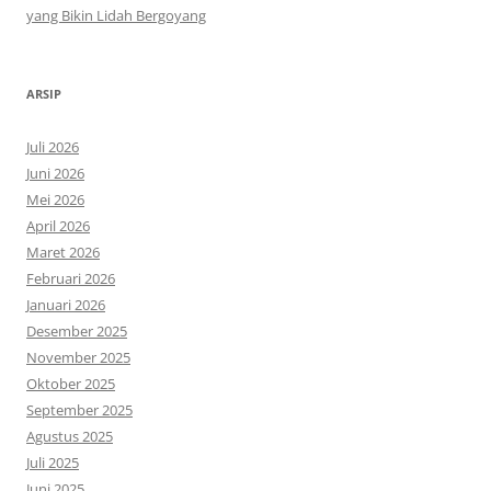
yang Bikin Lidah Bergoyang
ARSIP
Juli 2026
Juni 2026
Mei 2026
April 2026
Maret 2026
Februari 2026
Januari 2026
Desember 2025
November 2025
Oktober 2025
September 2025
Agustus 2025
Juli 2025
Juni 2025