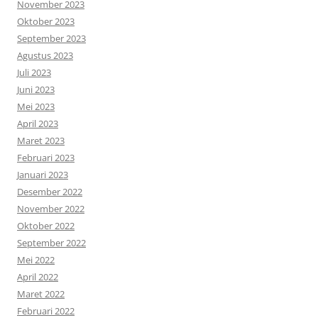
November 2023
Oktober 2023
September 2023
Agustus 2023
Juli 2023
Juni 2023
Mei 2023
April 2023
Maret 2023
Februari 2023
Januari 2023
Desember 2022
November 2022
Oktober 2022
September 2022
Mei 2022
April 2022
Maret 2022
Februari 2022