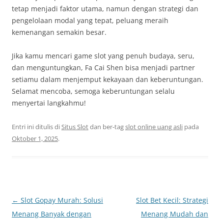
tetap menjadi faktor utama, namun dengan strategi dan
pengelolaan modal yang tepat, peluang meraih
kemenangan semakin besar.
Jika kamu mencari game slot yang penuh budaya, seru,
dan menguntungkan, Fa Cai Shen bisa menjadi partner
setiamu dalam menjemput kekayaan dan keberuntungan.
Selamat mencoba, semoga keberuntungan selalu
menyertai langkahmu!
Entri ini ditulis di
Situs Slot
dan ber-tag
slot online uang asli
pada
Oktober 1, 2025
.
Navigasi
←
Slot Gopay Murah: Solusi
Slot Bet Kecil: Strategi
Tulisan
Menang Banyak dengan
Menang Mudah dan