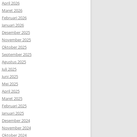
April 2026
Maret 2026
Februari 2026
Januari 2026
Desember 2025
November 2025
Oktober 2025
September 2025
Agustus 2025
Juli 2025
Juni 2025
Mei 2025
April 2025
Maret 2025
Februari 2025
Januari 2025
Desember 2024
November 2024
Oktober 2024