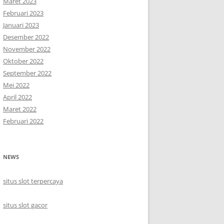
Maret 2023
Februari 2023
Januari 2023
Desember 2022
November 2022
Oktober 2022
September 2022
Mei 2022
April 2022
Maret 2022
Februari 2022
NEWS
situs slot terpercaya
situs slot gacor