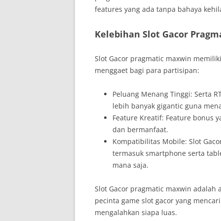
features yang ada tanpa bahaya kehil
Kelebihan Slot Gacor Pragm
Slot Gacor pragmatic maxwin memilik
menggaet bagi para partisipan:
Peluang Menang Tinggi: Serta RT
lebih banyak gigantic guna mena
Feature Kreatif: Feature bonus
dan bermanfaat.
Kompatibilitas Mobile: Slot Gac
termasuk smartphone serta table
mana saja.
Slot Gacor pragmatic maxwin adalah 
pecinta game slot gacor yang menca
mengalahkan siapa luas.