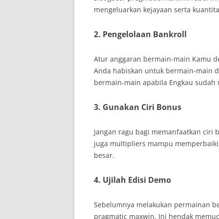
mengeluarkan kejayaan serta kuanti
2. Pengelolaan Bankroll
Atur anggaran bermain-main Kamu de
Anda habiskan untuk bermain-main dan 
bermain-main apabila Engkau sudah 
3. Gunakan Ciri Bonus
Jangan ragu bagi memanfaatkan ciri b
juga multipliers mampu memperbaiki
besar.
4. Ujilah Edisi Demo
Sebelumnya melakukan permainan bers
pragmatic maxwin. Ini hendak memu