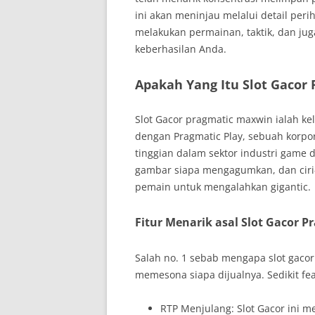
ini akan meninjau melalui detail per
melakukan permainan, taktik, dan ju
keberhasilan Anda.
Apakah Yang Itu Slot Gacor
Slot Gacor pragmatic maxwin ialah k
dengan Pragmatic Play, sebuah korpor
tinggian dalam sektor industri game 
gambar siapa mengagumkan, dan ciri-
pemain untuk mengalahkan gigantic.
Fitur Menarik asal Slot Gacor 
Salah no. 1 sebab mengapa slot gacor 
memesona siapa dijualnya. Sedikit fe
RTP Menjulang: Slot Gacor ini mem