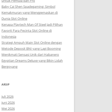
untuk Pemula dan Pro
Baby Cai Shen Spadegaming: Simbol
Kemakmuran yang Menggemaskan di
Dunia Slot Online
Kenapa Playtech Man Of Steel Jadi Pilihan
Favorit Para Pecinta Slot Online di
Indonesia
Strategi Ampuh Main Slot Online dengan
Metode Deposit BNI yang Lagi Booming
Menikmati Sensasi Unik dari Habanero
Egyptian Dreams Deluxe yang Bikin Lidah
Bergoyang
ARSIP
Juli 2026
Juni 2026
Mei 2026