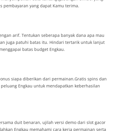
tas pembayaran yang dapat Kamu terima.
ngan arif. Tentukan seberapa banyak dana apa mau
juga patuhi batas itu. Hindari tertarik untuk lanjut
menggapai batas budget Engkau.
onus siapa diberikan dari permainan.Gratis spins dan
 peluang Engkau untuk mendapatkan keberhasilan
ama duit benaran, ujilah versi demo dari slot gacor
dahkan Engkau memahami cara kerja permainan serta