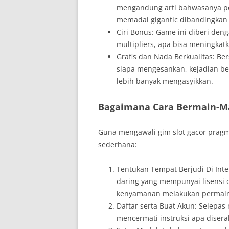
mengandung arti bahwasanya pe
memadai gigantic dibandingkan 
Ciri Bonus: Game ini diberi deng
multipliers, apa bisa meningkat
Grafis dan Nada Berkualitas: B
siapa mengesankan, kejadian be
lebih banyak mengasyikkan.
Bagaimana Cara Bermain-Ma
Guna mengawali gim slot gacor prag
sederhana:
Tentukan Tempat Berjudi Di Int
daring yang mempunyai lisensi
kenyamanan melakukan permai
Daftar serta Buat Akun: Selepas
mencermati instruksi apa disera