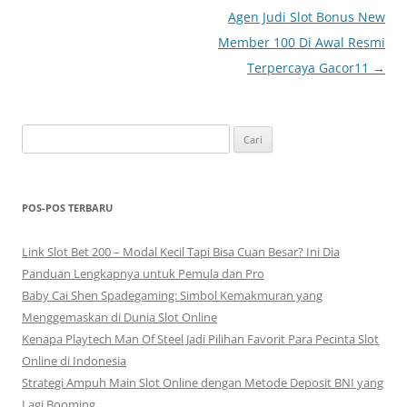
Agen Judi Slot Bonus New
Member 100 Di Awal Resmi
Terpercaya Gacor11
→
Cari
untuk:
POS-POS TERBARU
Link Slot Bet 200 – Modal Kecil Tapi Bisa Cuan Besar? Ini Dia
Panduan Lengkapnya untuk Pemula dan Pro
Baby Cai Shen Spadegaming: Simbol Kemakmuran yang
Menggemaskan di Dunia Slot Online
Kenapa Playtech Man Of Steel Jadi Pilihan Favorit Para Pecinta Slot
Online di Indonesia
Strategi Ampuh Main Slot Online dengan Metode Deposit BNI yang
Lagi Booming