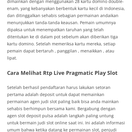
dimainkan dengan menggunakan 28 kartu domino double-
enam, yang kebanyakan berbentuk kartu kecil di Indonesia,
dan ditinggalkan sehabis sebagian permainan andaikan
menunjukkan tanda-tanda keausan. Pemain umumnya
dipaksa untuk menempatkan taruhan yang telah
ditentukan ke di dalam pot sebelum akan diberikan tiga
kartu domino. Setelah memeriksa kartu mereka, setiap
pemain dapat bertaruh , panggilan , menaikkan , atau
lipat.
Cara Melihat Rtp Live Pragmatic Play Slot
Setelah berhasil pendaftaran harus lakukan setoran
pertama adalah deposit untuk dapat memainkan
permainan agen judi slot paling baik bisa anda mainkan
sehabis berhimpun bersama kami. Bergabung dengan
agen slot deposit pulsa adalah langkah paling untung
untuk bermain judi slot online saat ini. Ini adalah informasi
umum bahwa ketika datang ke permainan slot, penjudi