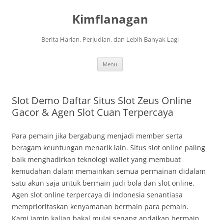
Langsung
ke
Kimflanagan
isi
Berita Harian, Perjudian, dan Lebih Banyak Lagi
Menu
Slot Demo Daftar Situs Slot Zeus Online
Gacor & Agen Slot Cuan Terpercaya
Para pemain jika bergabung menjadi member serta
beragam keuntungan menarik lain. Situs slot online paling
baik menghadirkan teknologi wallet yang membuat
kemudahan dalam memainkan semua permainan didalam
satu akun saja untuk bermain judi bola dan slot online.
Agen slot online terpercaya di Indonesia senantiasa
memprioritaskan kenyamanan bermain para pemain.
Kami jamin kalian bakal mulai senang andaikan bermain