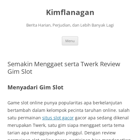
Langsung
ke
Kimflanagan
isi
Berita Harian, Perjudian, dan Lebih Banyak Lagi
Menu
Semakin Menggaet serta Twerk Review
Gim Slot
Menyadari Gim Slot
Game slot online punya popularitas apa berkelanjutan
bertambah dalam kelompok pecinta taruhan online. salah
satu permainan
situs slot gacor
gacor apa sedang dikenal
merupakan Twerk, satu gim siapa menggaet serta tema
tarian apa menggoyangkan pinggul. Dengan review