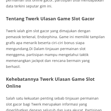
permainan slot online gacor, partisipan bisa mendapatkan
data terkini seputar gim ini.
Tentang Twerk Ulasan Game Slot Gacor
Twerk ialah gim slot gacor yang dimajukan dengan
pemasok terkenal, Endorphina. Game ini memiliki tampilan
grafis apa menarik beserta ciri-ciri bonus siapa
mengundang.Di Dalam tinjauan permainan slot
menggema, partisipan mampu mengetahui taktik
memenangkan jackpot dan rencana bermain yang
berhasil.
Kehebatannya Twerk Ulasan Game Slot
Online
Salah satu kekuatan penting sebab tinjauan permainan
slot gacor bagi Twerk merupakan informasi yang
diperlihatkan dengan seluruh dan juga akurat. Partisipan