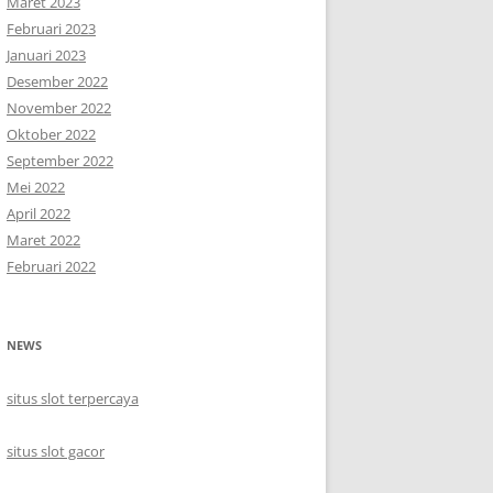
Maret 2023
Februari 2023
Januari 2023
Desember 2022
November 2022
Oktober 2022
September 2022
Mei 2022
April 2022
Maret 2022
Februari 2022
NEWS
situs slot terpercaya
situs slot gacor