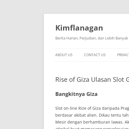
Langsung
ke
isi
Kimflanagan
Berita Harian, Perjudian, dan Lebih Banyak
ABOUT US
CONTACT US
PRIVAC
Rise of Giza Ulasan Slot 
Bangkitnya Giza
Slot on-line Rize of Giza daripada Pr
berdasar akibat alien. Dikau tentu t
Mesir dengan berhamburan lawas. Aka
atipikal buat memasang penyelesaian