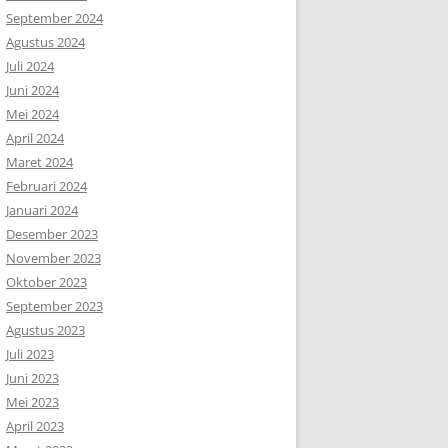
September 2024
Agustus 2024
Juli 2024
Juni 2024
Mei 2024
April 2024
Maret 2024
Februari 2024
Januari 2024
Desember 2023
November 2023
Oktober 2023
September 2023
Agustus 2023
Juli 2023
Juni 2023
Mei 2023
April 2023