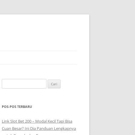
Cari
untuk:
POS-POS TERBARU
Link Slot Bet 200 – Modal Kecil Tapi Bisa
Cuan Besar? Ini Dia Panduan Lengkapnya