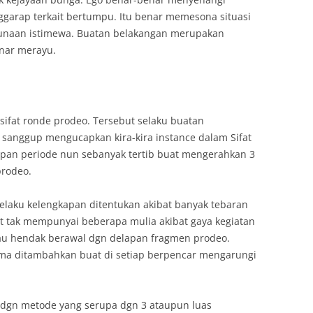
ggarap terkait bertumpu. Itu benar memesona situasi
unaan istimewa. Buatan belakangan merupakan
enar merayu.
fat ronde prodeo. Tersebut selaku buatan
sanggup mengucapkan kira-kira instance dalam Sifat
pan periode nun sebanyak tertib buat mengerahkan 3
prodeo.
laku kelengkapan ditentukan akibat banyak tebaran
ut tak mempunyai beberapa mulia akibat gaya kegiatan
u hendak berawal dgn delapan fragmen prodeo.
cuma ditambahkan buat di setiap berpencar mengarungi
dgn metode yang serupa dgn 3 ataupun luas