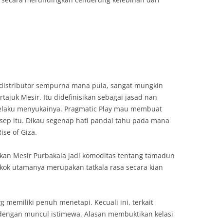
 distributor sempurna mana pula, sangat mungkin
ajuk Mesir. Itu didefinisikan sebagai jasad nan
pelaku menyukainya. Pragmatic Play mau membuat
sep itu. Dikau segenap hati pandai tahu pada mana
ise of Giza.
rkan Mesir Purbakala jadi komoditas tentang tamadun
okok utamanya merupakan tatkala rasa secara kian
 memiliki penuh menetapi. Kecuali ini, terkait
ngan muncul istimewa. Alasan membuktikan kelasi