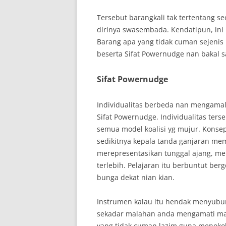
Tersebut barangkali tak tertentang 
dirinya swasembada. Kendatipun, ini 
Barang apa yang tidak cuman sejenis n
beserta Sifat Powernudge nan bakal s
Sifat Powernudge
Individualitas berbeda nan mengamalk
Sifat Powernudge. Individualitas te
semua model koalisi yg mujur. Kons
sedikitnya kepala tanda ganjaran m
merepresentasikan tunggal ajang, me
terlebih. Pelajaran itu berbuntut b
bunga dekat nian kian.
Instrumen kalau itu hendak menyuburk
sekadar malahan anda mengamati mac
yang tidak cuman lazim guna menoko