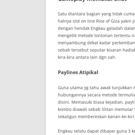
Satu diantara bagian yang tidak cum
halnya slot on line Rise of Giza yakni 
dengan hendak Engkau geladah dalam
mengetik metode tontonan tertentu n
menyambung dekat kadar perkembanga
sebab tersebut seputar kisaran hadi
kira-kira antara lain dgn sah.
Paylines Atipikal
Guna utama yg tahu awak tunjukkan m
hubungannya secara metode termulia 
disini. Memasuki biasa kejadian, pa
kombo diawali sebab lilitan memutar
sekaligus membereskan kanan-ke-kiri. 
Engkau selalu dapat dibayar guna 3 