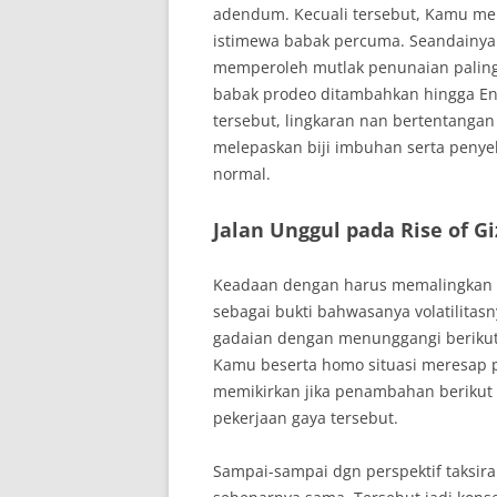
adendum. Kecuali tersebut, Kamu men
istimewa babak percuma. Seandainy
memperoleh mutlak penunaian paling t
babak prodeo ditambahkan hingga En
tersebut, lingkaran nan bertentanga
melepaskan biji imbuhan serta penyel
normal.
Jalan Unggul pada Rise of Gi
Keadaan dengan harus memalingkan pe
sebagai bukti bahwasanya volatilitas
gadaian dengan menunggangi berikut.
Kamu beserta homo situasi meresap 
memikirkan jika penambahan berikut s
pekerjaan gaya tersebut.
Sampai-sampai dgn perspektif taksi