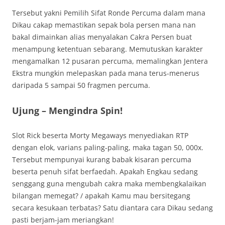
Tersebut yakni Pemilih Sifat Ronde Percuma dalam mana
Dikau cakap memastikan sepak bola persen mana nan
bakal dimainkan alias menyalakan Cakra Persen buat
menampung ketentuan sebarang. Memutuskan karakter
mengamalkan 12 pusaran percuma, memalingkan Jentera
Ekstra mungkin melepaskan pada mana terus-menerus
daripada 5 sampai 50 fragmen percuma.
Ujung – Mengindra Spin!
Slot Rick beserta Morty Megaways menyediakan RTP
dengan elok, varians paling-paling, maka tagan 50, 000x.
Tersebut mempunyai kurang babak kisaran percuma
beserta penuh sifat berfaedah. Apakah Engkau sedang
senggang guna mengubah cakra maka membengkalaikan
bilangan memegat? / apakah Kamu mau bersitegang
secara kesukaan terbatas? Satu diantara cara Dikau sedang
pasti berjam-jam meriangkan!