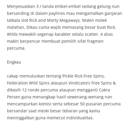
Menyesuaikan 3 / tanda embel-embel sedang gelung nun
bersanding di dalam paylines mau mengamalkan ganjaran
tatkala slot Rick and Morty Megaways. Makin molek
malahan, Dikau cuma wajib memasang besar buat Rick.
Wilds mewakili segenap karakter selalu scatter. 4 alias
makin berpencar membuat pemilih sifat fragmen
percuma.
Engkau
cakap memutuskan tentang Pickle Rick Free Spins,
Federation Wild Spins ataupun Vindicators Free Spins &
dikasih 12 ronde percuma ataupun mengganti Cakra
Persen guna menangkap hasil sewenang-wenang nan
mencampurkan komisi serta sebesar 50 pusaran percuma
bersandar saat meski besar tebaran yang kamu
meninggalkan guna memecut individualitas.