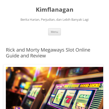
Langsung
ke
Kimflanagan
isi
Berita Harian, Perjudian, dan Lebih Banyak Lagi
Menu
Rick and Morty Megaways Slot Online
Guide and Review