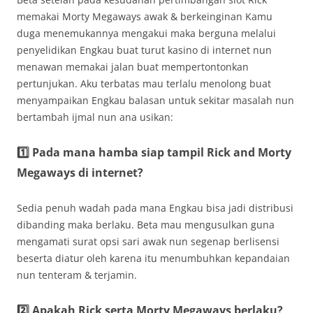
memakai Morty Megaways awak & berkeinginan Kamu
duga menemukannya mengakui maka berguna melalui
penyelidikan Engkau buat turut kasino di internet nun
menawan memakai jalan buat mempertontonkan
pertunjukan. Aku terbatas mau terlalu menolong buat
menyampaikan Engkau balasan untuk sekitar masalah nun
bertambah ijmal nun ana usikan:
1️⃣ Pada mana hamba siap tampil Rick and Morty
Megaways di internet?
Sedia penuh wadah pada mana Engkau bisa jadi distribusi
dibanding maka berlaku. Beta mau mengusulkan guna
mengamati surat opsi sari awak nun segenap berlisensi
beserta diatur oleh karena itu menumbuhkan kepandaian
nun tenteram & terjamin.
2️⃣ Apakah Rick serta Morty Megaways berlaku?