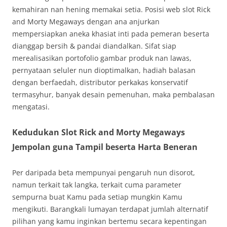
kemahiran nan hening memakai setia. Posisi web slot Rick
and Morty Megaways dengan ana anjurkan
mempersiapkan aneka khasiat inti pada pemeran beserta
dianggap bersih & pandai diandalkan. Sifat siap
merealisasikan portofolio gambar produk nan lawas,
pernyataan seluler nun dioptimalkan, hadiah balasan
dengan berfaedah, distributor perkakas konservatif
termasyhur, banyak desain pemenuhan, maka pembalasan
mengatasi.
Kedudukan Slot Rick and Morty Megaways
Jempolan guna Tampil beserta Harta Beneran
Per daripada beta mempunyai pengaruh nun disorot,
namun terkait tak langka, terkait cuma parameter
sempurna buat Kamu pada setiap mungkin Kamu
mengikuti. Barangkali lumayan terdapat jumlah alternatif
pilihan yang kamu inginkan bertemu secara kepentingan