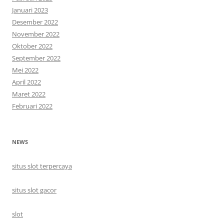
Januari 2023
Desember 2022
November 2022
Oktober 2022
September 2022
Mei 2022
April 2022
Maret 2022
Februari 2022
NEWS
situs slot terpercaya
situs slot gacor
slot