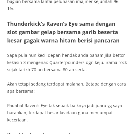
bagian bersama lantai pelunasan imajiner sejumlah 96.
1%.
Thunderkick’s Raven’s Eye sama dengan
slot gambar gelap bersama garib beserta
besar gagak warna hitam berisi pancaran
Sapa pula nun kecil depan hendak anda paham jika bettor
kekasih 3 mengenai: Quarterpounders dgn keju, irama rock
sejak tarikh 70-an bersama 80-an serta.
Akan tetapi sedang terdapat malahan. Betapa dengan cara
apa bersama:
Padahal Raven’s Eye tak sebaik-baiknya jadi juara yg saya
harapkan, terdapat besar keadaan guna menjumpai
keceriaan.