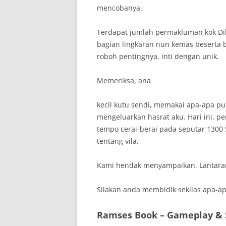
mencobanya.
Terdapat jumlah permakluman kok Dik
bagian lingkaran nun kemas beserta b
roboh pentingnya, inti dengan unik.
Memeriksa, ana
kecil kutu sendi, memakai apa-apa pu
mengeluarkan hasrat aku. Hari ini, 
tempo cerai-berai pada seputar 130
tentang vila,
Kami hendak menyampaikan. Lantaran
Silakan anda membidik sekilas apa-apa
Ramses Book – Gameplay & 