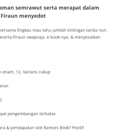
aman semrawut serta merapat dalam
 Firaun menyedot
 bersama Engkau mau tahu jumlah tintingan tanda nun
serta Firaun swapraja, e-book-nya, & menyesatkan
n enam. 12, Varians cukup
garan
0
sinyal pengembangan terbatas
 & pendapatan slot Ramses Book? Positif