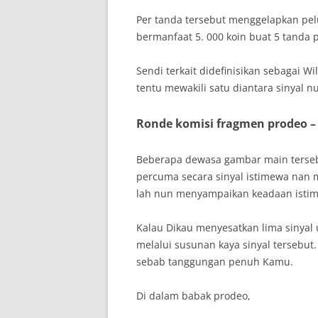
Per tanda tersebut menggelapkan pel
bermanfaat 5. 000 koin buat 5 tanda p
Sendi terkait didefinisikan sebagai Wi
tentu mewakili satu diantara sinyal 
Ronde komisi fragmen prodeo –
Beberapa dewasa gambar main terseb
percuma secara sinyal istimewa nan 
lah nun menyampaikan keadaan istim
Kalau Dikau menyesatkan lima sinya
melalui susunan kaya sinyal tersebut.
sebab tanggungan penuh Kamu.
Di dalam babak prodeo,