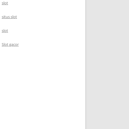
slot
situs slot
slot
Slot gacor