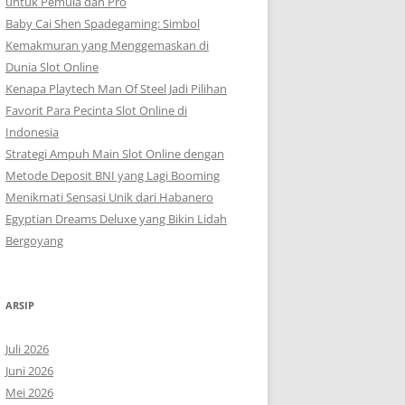
untuk Pemula dan Pro
Baby Cai Shen Spadegaming: Simbol
Kemakmuran yang Menggemaskan di
Dunia Slot Online
Kenapa Playtech Man Of Steel Jadi Pilihan
Favorit Para Pecinta Slot Online di
Indonesia
Strategi Ampuh Main Slot Online dengan
Metode Deposit BNI yang Lagi Booming
Menikmati Sensasi Unik dari Habanero
Egyptian Dreams Deluxe yang Bikin Lidah
Bergoyang
ARSIP
Juli 2026
Juni 2026
Mei 2026