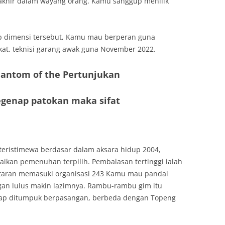
khir dalam wayang orang. Kamu sanggup menilik
p dimensi tersebut, Kamu mau berperan guna
at, teknisi garang awak guna November 2022.
Phantom of the Pertunjukan
segenap patokan maka sifat
r teristimewa berdasar dalam aksara hidup 2004,
an pemenuhan terpilih. Pembalasan tertinggi ialah
lantaran memasuki organisasi 243 Kamu mau pandai
an lulus makin lazimnya. Rambu-rambu gim itu
siap ditumpuk berpasangan, berbeda dengan Topeng