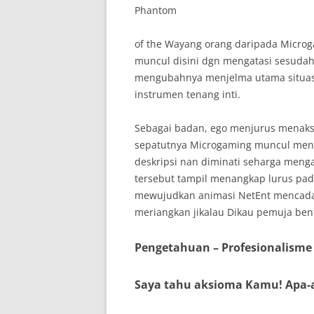
Phantom
of the Wayang orang daripada Microg
muncul disini dgn mengatasi sesuda
mengubahnya menjelma utama situas
instrumen tenang inti.
Sebagai badan, ego menjurus menaks
sepatutnya Microgaming muncul mena
deskripsi nan diminati seharga me
tersebut tampil menangkap lurus pada
mewujudkan animasi NetEnt mencadang
meriangkan jikalau Dikau pemuja bent
Pengetahuan – Profesionalism
Saya tahu aksioma Kamu! Apa-a