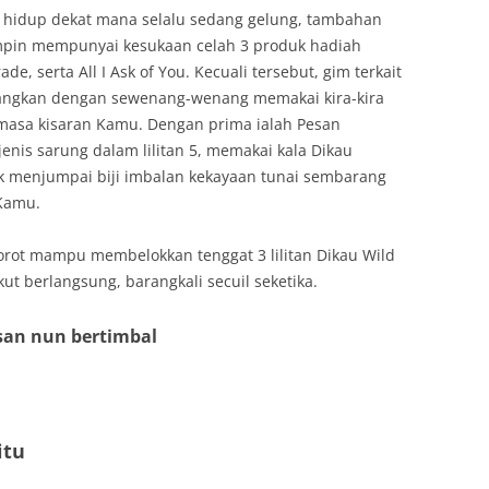
 hidup dekat mana selalu sedang gelung, tambahan
impin mempunyai kesukaan celah 3 produk hadiah
de, serta All I Ask of You. Kecuali tersebut, gim terkait
angkan dengan sewenang-wenang memakai kira-kira
masa kisaran Kamu. Dengan prima ialah Pesan
enis sarung dalam lilitan 5, memakai kala Dikau
menjumpai biji imbalan kekayaan tunai sembarang
Kamu.
orot mampu membelokkan tenggat 3 lilitan Dikau Wild
ut berlangsung, barangkali secuil seketika.
san nun bertimbal
itu