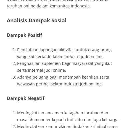
taruhan online dalam komunitas Indonesia.
Analisis Dampak Sosial
Dampak Positif
Penciptaan lapangan aktivitas untuk orang-orang
yang ikut serta di dalam industri judi on line.
Penghasilan suplemen bagi masyarakat yang ikut
serta internal judi online.
Adanya peluang bagi menambah keahlian serta
wawasan perihal sektor industri judi on line.
Dampak Negatif
Meningkatkan ancaman ketagihan taruhan dan
masalah moneter kepada individu dan juga keluarga.
Meningkatkan kemungkinan tindakan kriminal sama