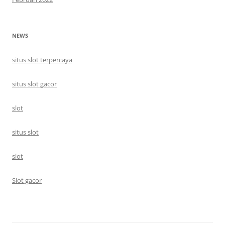
NEWS
situs slot terpercaya
situs slot gacor
slot
situs slot
slot
Slot gacor