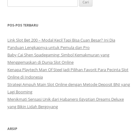
Cari
untuk:
POS-POS TERBARU
Link Slot Bet 200 – Modal Kecil Tapi Bisa Cuan Besar? Ini Dia
Panduan Lengkapnya untuk Pemula dan Pro
Baby Cai Shen Spadegaming: Simbol Kemakmuran yang
Menggemaskan di Dunia Slot Online
Kenapa Playtech Man Of Steel Jadi Pilihan Favorit Para Pecinta Slot
Online di Indonesia
Strategi Ampuh Main Slot Online dengan Metode Deposit BNI yang
Lagi Booming
Menikmati Sensasi Unik dari Habanero Egyptian Dreams Deluxe
yang Bikin Lidah Bergoyang
ARSIP