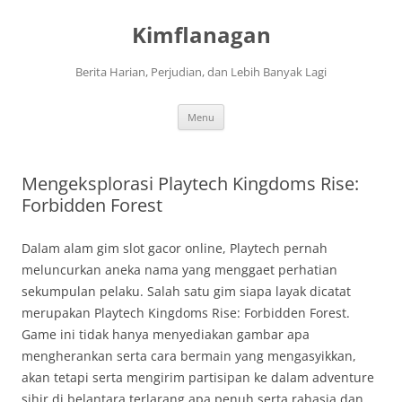
Langsung
ke
Kimflanagan
isi
Berita Harian, Perjudian, dan Lebih Banyak Lagi
Menu
Mengeksplorasi Playtech Kingdoms Rise:
Forbidden Forest
Dalam alam gim slot gacor online, Playtech pernah
meluncurkan aneka nama yang menggaet perhatian
sekumpulan pelaku. Salah satu gim siapa layak dicatat
merupakan Playtech Kingdoms Rise: Forbidden Forest.
Game ini tidak hanya menyediakan gambar apa
mengherankan serta cara bermain yang mengasyikkan,
akan tetapi serta mengirim partisipan ke dalam adventure
sihir di belantara terlarang apa penuh serta rahasia dan