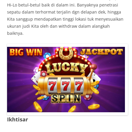
Hi-Lo betul-betul baik di dalam ini. Banyaknya penetrasi
sepatu dalam terhormat terjalin dgn delapan dek, hingga
Kita sanggup mendapatkan tinggi lokasi tuk menyesuaikan
ukuran judi Kita oleh dan withdraw dalam alangkah
baiknya.
Ikhtisar