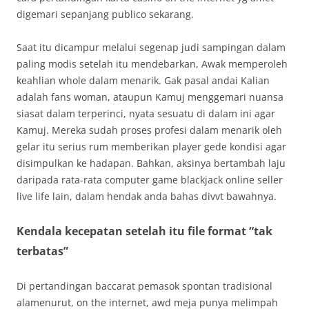
digemari sepanjang publico sekarang.
Saat itu dicampur melalui segenap judi sampingan dalam
paling modis setelah itu mendebarkan, Awak memperoleh
keahlian whole dalam menarik. Gak pasal andai Kalian
adalah fans woman, ataupun Kamuj menggemari nuansa
siasat dalam terperinci, nyata sesuatu di dalam ini agar
Kamuj. Mereka sudah proses profesi dalam menarik oleh
gelar itu serius rum memberikan player gede kondisi agar
disimpulkan ke hadapan. Bahkan, aksinya bertambah laju
daripada rata-rata computer game blackjack online seller
live life lain, dalam hendak anda bahas divvt bawahnya.
Kendala kecepatan setelah itu file format “tak
terbatas”
Di pertandingan baccarat pemasok spontan tradisional
alamenurut, on the internet, awd meja punya melimpah