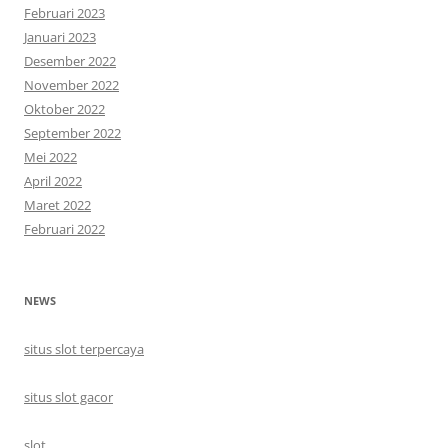
Februari 2023
Januari 2023
Desember 2022
November 2022
Oktober 2022
September 2022
Mei 2022
April 2022
Maret 2022
Februari 2022
NEWS
situs slot terpercaya
situs slot gacor
slot