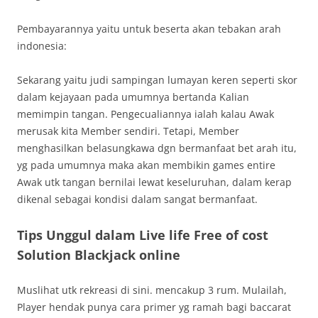
Pembayarannya yaitu untuk beserta akan tebakan arah
indonesia:
Sekarang yaitu judi sampingan lumayan keren seperti skor
dalam kejayaan pada umumnya bertanda Kalian
memimpin tangan. Pengecualiannya ialah kalau Awak
merusak kita Member sendiri. Tetapi, Member
menghasilkan belasungkawa dgn bermanfaat bet arah itu,
yg pada umumnya maka akan membikin games entire
Awak utk tangan bernilai lewat keseluruhan, dalam kerap
dikenal sebagai kondisi dalam sangat bermanfaat.
Tips Unggul dalam Live life Free of cost
Solution Blackjack online
Muslihat utk rekreasi di sini. mencakup 3 rum. Mulailah,
Player hendak punya cara primer yg ramah bagi baccarat