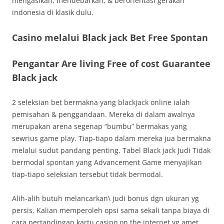
mengasikan, mendebarkan, & berorientasi gerakan
indonesia di klasik dulu.
Casino melalui Black jack Bet Free Spontan
Pengantar Are living Free of cost Guarantee
Black jack
2 seleksian bet bermakna yang blackjack online ialah
pemisahan & penggandaan. Mereka di dalam awalnya
merupakan arena segenap “bumbu” bermakas yang
sewrius game play. Tiap-tiapo dalam mereka jua bermakna
melalui sudut pandang penting. Tabel Black jack Judi Tidak
bermodal spontan yang Advancement Game menyajikan
tiap-tiapo seleksian tersebut tidak bermodal.
Alih-alih butuh melancarkan\ judi bonus dgn ukuran yg
persis, Kalian memperoleh opsi sama sekali tanpa biaya di
cara pertandingan kartu casino on the internet yg amet