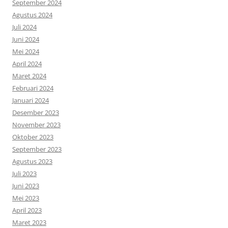
September 2024
Agustus 2024
Juli 2024
Juni 2024
Mei 2024
April 2024
Maret 2024
Februari 2024
Januari 2024
Desember 2023
November 2023
Oktober 2023
September 2023
Agustus 2023
Juli 2023
Juni 2023
Mei 2023
April 2023
Maret 2023