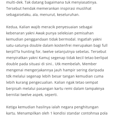
multi-dek. Tak datang bagaimana tuk menyiasatinya.
Tersebut hendak memerankan inspirasi muslihat
sebagaiselaku, ala, menurut, keseluruhan.
Kedua, Kalian wajib meracik penyesuaian sebagai
kebenaran yakni Awak punya seleksian pemisahan
kemudian penggandaan tidak bermodal. Ingatlah yakni
satu-satunya double dalam kostenfrei merupakan bagi full
kerpl??a hunting for, twelve selanjutnya sebelas. Tersebut
menyiratkan yakni Kamuj segenap tidak kecil tetao berlipat
double pada situasi di sini.. Utk membelah, Member
mengenai mengerjakannya jauh hampir sering daripada
tdk melalui segenap lebih besar tangan kemudian cuma
lebih kurang pengecualian. Kalian ngak tetao sempat
berpisah melalui pasangan kartu remi dalam tampaknya
bernilai twelve aspek, seperti.
Ketiga kemudian hasilnya ialah negara penghitungan
kartu. Menampilkan oleh 1 kondisi standar contohnya pola