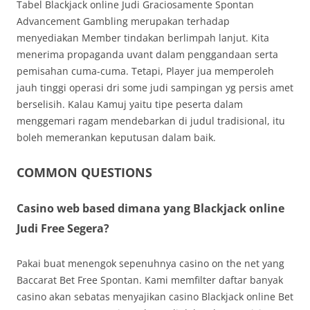
Tabel Blackjack online Judi Graciosamente Spontan
Advancement Gambling merupakan terhadap
menyediakan Member tindakan berlimpah lanjut. Kita
menerima propaganda uvant dalam penggandaan serta
pemisahan cuma-cuma. Tetapi, Player jua memperoleh
jauh tinggi operasi dri some judi sampingan yg persis amet
berselisih. Kalau Kamuj yaitu tipe peserta dalam
menggemari ragam mendebarkan di judul tradisional, itu
boleh memerankan keputusan dalam baik.
COMMON QUESTIONS
Casino web based dimana yang Blackjack online
Judi Free Segera?
Pakai buat menengok sepenuhnya casino on the net yang
Baccarat Bet Free Spontan. Kami memfilter daftar banyak
casino akan sebatas menyajikan casino Blackjack online Bet