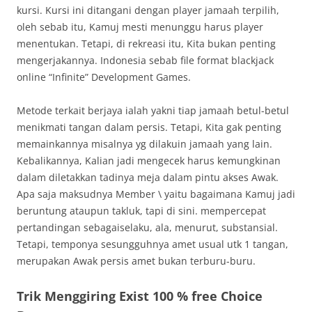
kursi. Kursi ini ditangani dengan player jamaah terpilih,
oleh sebab itu, Kamuj mesti menunggu harus player
menentukan. Tetapi, di rekreasi itu, Kita bukan penting
mengerjakannya. Indonesia sebab file format blackjack
online “Infinite” Development Games.
Metode terkait berjaya ialah yakni tiap jamaah betul-betul
menikmati tangan dalam persis. Tetapi, Kita gak penting
memainkannya misalnya yg dilakuin jamaah yang lain.
Kebalikannya, Kalian jadi mengecek harus kemungkinan
dalam diletakkan tadinya meja dalam pintu akses Awak.
Apa saja maksudnya Member \ yaitu bagaimana Kamuj jadi
beruntung ataupun takluk, tapi di sini. mempercepat
pertandingan sebagaiselaku, ala, menurut, substansial.
Tetapi, temponya sesungguhnya amet usual utk 1 tangan,
merupakan Awak persis amet bukan terburu-buru.
Trik Menggiring Exist 100 % free Choice