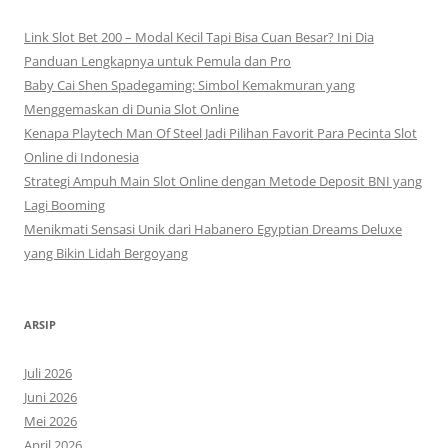
Link Slot Bet 200 – Modal Kecil Tapi Bisa Cuan Besar? Ini Dia
Panduan Lengkapnya untuk Pemula dan Pro
Baby Cai Shen Spadegaming: Simbol Kemakmuran yang
Menggemaskan di Dunia Slot Online
Kenapa Playtech Man Of Steel Jadi Pilihan Favorit Para Pecinta Slot
Online di Indonesia
Strategi Ampuh Main Slot Online dengan Metode Deposit BNI yang
Lagi Booming
Menikmati Sensasi Unik dari Habanero Egyptian Dreams Deluxe
yang Bikin Lidah Bergoyang
ARSIP
Juli 2026
Juni 2026
Mei 2026
April 2026