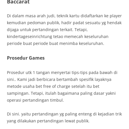
Baccarat
Di dalam masa arah judi, teknik kartu didaftarkan ke player
kemudian pedoman publik, hadir padat sesuatu yg hendak
dijaga untuk pertandingan terkait. Tetapi,
kindertageseinrichtung tetao memecah keseluruhan
periode buat periode buat menimba keseluruhan.
Prosedur Games
Prosedur utk 1 tangan menyertai tips-tips pada bawah di
sini.. Kami jadi berbicara bertambah spesifik layaknya
metode usaha bet free of charge setelah itu bet
sampingan. Tetapi, itulah bagaimana paling dasar yakni
operasi pertandingan timbul.
Di sini. yaitu pertandingan yg paling enteng di kejadian trik
yang dilakukan pertandingan lewat publik.