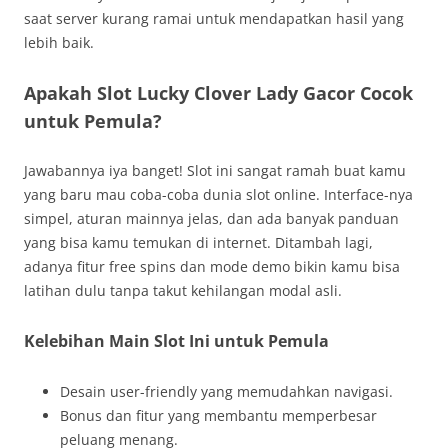
saat server kurang ramai untuk mendapatkan hasil yang
lebih baik.
Apakah Slot Lucky Clover Lady Gacor Cocok
untuk Pemula?
Jawabannya iya banget! Slot ini sangat ramah buat kamu
yang baru mau coba-coba dunia slot online. Interface-nya
simpel, aturan mainnya jelas, dan ada banyak panduan
yang bisa kamu temukan di internet. Ditambah lagi,
adanya fitur free spins dan mode demo bikin kamu bisa
latihan dulu tanpa takut kehilangan modal asli.
Kelebihan Main Slot Ini untuk Pemula
Desain user-friendly yang memudahkan navigasi.
Bonus dan fitur yang membantu memperbesar
peluang menang.