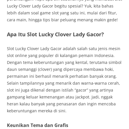
Lucky Clover Lady Gacor begitu spesial? Yuk, kita bahas
lebih dalam soal game slot yang satu ini, mulai dari fitur,
cara main, hingga tips biar peluang menang makin gede!
Apa Itu Slot Lucky Clover Lady Gacor?
Slot Lucky Clover Lady Gacor adalah salah satu jenis mesin
slot online yang populer di kalangan pemain Indonesia.
Dengan tema keberuntungan yang kental, terutama simbol
daun semanggi (clover) yang dipercaya membawa hoki,
permainan ini berhasil menarik perhatian banyak orang.
Selain tampilannya yang menarik dan warna-warna cerah,
slot ini juga dikenal dengan istilah “gacor” yang artinya
gampang keluar kemenangan atau jackpot. Jadi, nggak
heran kalau banyak yang penasaran dan ingin mencoba
keberuntungan mereka di sini.
Keunikan Tema dan Grafis