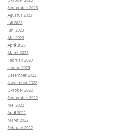
Oktober 2023
September 2023
Agustus 2023
Juli 2023
Juni 2023
Mei 2023
April 2023
Maret 2023
Februari 2023
Januari 2023
Desember 2022
November 2022
Oktober 2022
September 2022
Mei 2022
April 2022
Maret 2022
Februari 2022