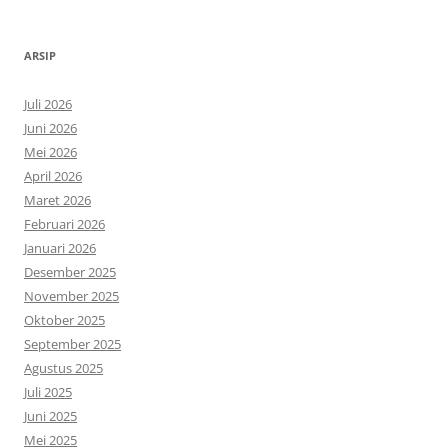
ARSIP
Juli 2026
Juni 2026
Mei 2026
April 2026
Maret 2026
Februari 2026
Januari 2026
Desember 2025
November 2025
Oktober 2025
September 2025
Agustus 2025
Juli 2025
Juni 2025
Mei 2025