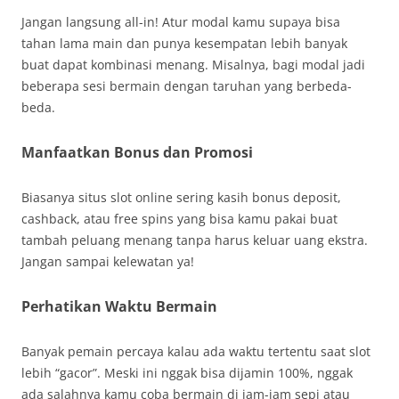
Jangan langsung all-in! Atur modal kamu supaya bisa
tahan lama main dan punya kesempatan lebih banyak
buat dapat kombinasi menang. Misalnya, bagi modal jadi
beberapa sesi bermain dengan taruhan yang berbeda-
beda.
Manfaatkan Bonus dan Promosi
Biasanya situs slot online sering kasih bonus deposit,
cashback, atau free spins yang bisa kamu pakai buat
tambah peluang menang tanpa harus keluar uang ekstra.
Jangan sampai kelewatan ya!
Perhatikan Waktu Bermain
Banyak pemain percaya kalau ada waktu tertentu saat slot
lebih “gacor”. Meski ini nggak bisa dijamin 100%, nggak
ada salahnya kamu coba bermain di jam-jam sepi atau