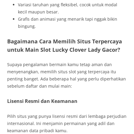
Variasi taruhan yang fleksibel, cocok untuk modal
kecil maupun besar.
Grafis dan animasi yang menarik tapi nggak bikin
bingung.
Bagaimana Cara Memilih Situs Terpercaya
untuk Main Slot Lucky Clover Lady Gacor?
Supaya pengalaman bermain kamu tetap aman dan
menyenangkan, memilih situs slot yang terpercaya itu
penting banget. Ada beberapa hal yang perlu diperhatikan
sebelum daftar dan mulai main:
Lisensi Resmi dan Keamanan
Pilih situs yang punya lisensi resmi dari lembaga perjudian
internasional. Ini menjamin permainan yang adil dan
keamanan data pribadi kamu.