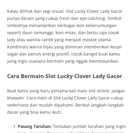
Kalau dilihat dari segi visual, Slot Lucky Clover Lady Gacor
punya desain yang cukup fresh dan eye-catching. Simbol-
simbolnya menampilkan berbagai ikon keberuntungan
seperti daun semanggi, koin emas, dan tentu saja sosok
lady atau wanita cantik yang menjadi maskot utama.
Kombinasi warna hijau yang dominan memberikan kesan
segar dan penuh energi positif, cocok banget buat kamu
yang ingin suasana bermain yang nggak membosankan.
Cara Bermain Slot Lucky Clover Lady Gacor
Buat kamu yang baru pertama kali main slot online, jangan
khawatir. Cara main di Slot Lucky Clover Lady Gacor cukup
sederhana dan mudah dipahami. Berikut langkah-langkah
dasar yang bisa kamu ikuti:
Pasang Taruhan:
Tentukan jumlah taruhan yang ingin