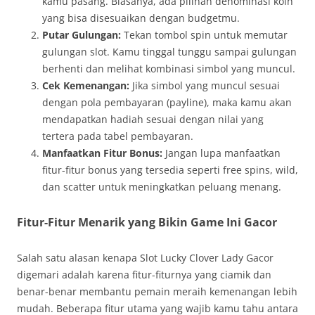
kamu pasang. Biasanya, ada pilihan denominasi koin
yang bisa disesuaikan dengan budgetmu.
Putar Gulungan:
Tekan tombol spin untuk memutar
gulungan slot. Kamu tinggal tunggu sampai gulungan
berhenti dan melihat kombinasi simbol yang muncul.
Cek Kemenangan:
Jika simbol yang muncul sesuai
dengan pola pembayaran (payline), maka kamu akan
mendapatkan hadiah sesuai dengan nilai yang
tertera pada tabel pembayaran.
Manfaatkan Fitur Bonus:
Jangan lupa manfaatkan
fitur-fitur bonus yang tersedia seperti free spins, wild,
dan scatter untuk meningkatkan peluang menang.
Fitur-Fitur Menarik yang Bikin Game Ini Gacor
Salah satu alasan kenapa Slot Lucky Clover Lady Gacor
digemari adalah karena fitur-fiturnya yang ciamik dan
benar-benar membantu pemain meraih kemenangan lebih
mudah. Beberapa fitur utama yang wajib kamu tahu antara