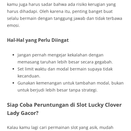
kamu juga harus sadar bahwa ada risiko kerugian yang
harus dihadapi. Oleh karena itu, penting banget buat
selalu bermain dengan tanggung jawab dan tidak terbawa
emosi.
Hal-Hal yang Perlu Diingat
Jangan pernah mengejar kekalahan dengan
memasang taruhan lebih besar secara gegabah.
Set limit waktu dan modal bermain supaya tidak
kecanduan.
Gunakan kemenangan untuk tambahan modal, bukan
untuk berjudi lebih besar tanpa strategi.
Siap Coba Peruntungan di Slot Lucky Clover
Lady Gacor?
Kalau kamu lagi cari permainan slot yang asik, mudah