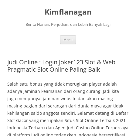
Langsung
ke
Kimflanagan
isi
Berita Harian, Perjudian, dan Lebih Banyak Lagi
Menu
Judi Online : Login Joker123 Slot & Web
Pragmatic Slot Online Paling Baik
Salah satu bonus yang tidak merugikan player adalah
adanya jaminan keamanan dari orang curang. Jadi kita
juga mempunyai jaminan website dan akun masing-
masing bagian dari serangan dari dunia maya agar tidak
kehilangan saldo anggota sendiri. Selamat datang di Daftar
Slot Gacor yang merupakan Situs Slot Online Terbaik 2021
Indonesia Terbaru dan Agen Judi Casino Online Terpercaya
di platform judi online terlengkap Indonesia bersertifikasi