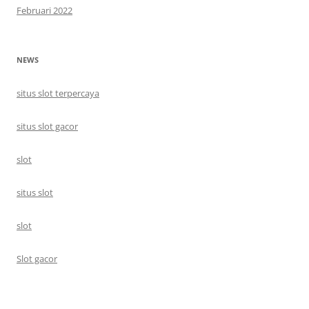
Februari 2022
NEWS
situs slot terpercaya
situs slot gacor
slot
situs slot
slot
Slot gacor