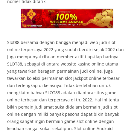
nomer tidak ditarik.
Slot88 bersama dengan bangga menjadi web judi slot
online terpercaya 2022 yang sudah berdiri sejak 2002 dan
juga mempunyai ribuan member aktif tiap-tiap harinya.
SLOT88, sebagai di antara website kasino online utama
yang tawarkan beragam permainan judi online, juga
tawarkan koleksi permainan slot jackpot online terbesar
dan terlengkap di kelasnya. Tidak berlebihan untuk
mengklaim bahwa SLOT88 adalah diantara situs game
online terbesar dan terpercaya di th. 2022. Hal ini tentu
bikin pemain judi amat suka didalam bermain judi slot
online dengan miliki banyak pesona dapat bikin banyak
orang sangat ingin bermain game slot online dengan
keadaan sangat sukar sekalipun. Slot online Android