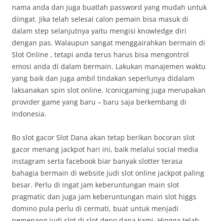
nama anda dan juga buatlah password yang mudah untuk
diingat. Jika telah selesai calon pemain bisa masuk di
dalam step selanjutnya yaitu mengisi knowledge diri
dengan pas. Walaupun sangat menggairahkan bermain di
Slot Online , tetapi anda terus harus bisa mengontrol
emosi anda di dalam bermain. Lakukan manajemen waktu
yang baik dan juga ambil tindakan seperlunya didalam
laksanakan spin slot online. Iconicgaming juga merupakan
provider game yang baru – baru saja berkembang di
Indonesia.
Bo slot gacor Slot Dana akan tetap berikan bocoran slot
gacor menang jackpot hari ini, baik melalui social media
instagram serta facebook biar banyak slotter terasa
bahagia bermain di website judi slot online jackpot paling
besar. Perlu di ingat jam keberuntungan main slot
pragmatic dan juga jam keberuntungan main slot higgs
domino pula perlu di cermati, buat untuk menjadi
pemenang judi slot di slot depo dana kami. Hingga telah