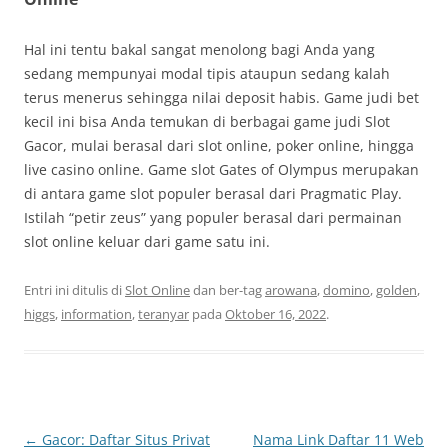
Hal ini tentu bakal sangat menolong bagi Anda yang
sedang mempunyai modal tipis ataupun sedang kalah
terus menerus sehingga nilai deposit habis. Game judi bet
kecil ini bisa Anda temukan di berbagai game judi Slot
Gacor, mulai berasal dari slot online, poker online, hingga
live casino online. Game slot Gates of Olympus merupakan
di antara game slot populer berasal dari Pragmatic Play.
Istilah “petir zeus” yang populer berasal dari permainan
slot online keluar dari game satu ini.
Entri ini ditulis di
Slot Online
dan ber-tag
arowana
,
domino
,
golden
,
higgs
,
information
,
teranyar
pada
Oktober 16, 2022
.
Navigasi
←
Gacor: Daftar Situs Privat
Nama Link Daftar 11 Web