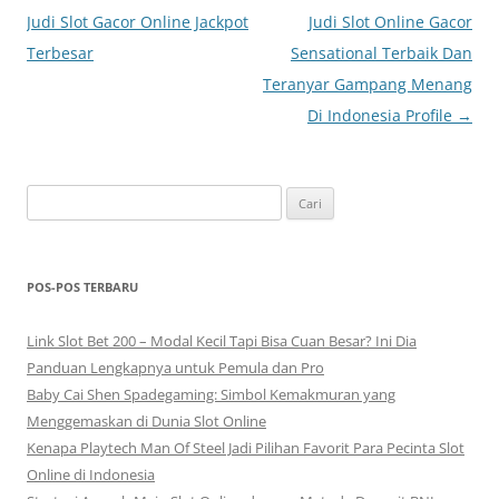
Tulisan
Judi Slot Gacor Online Jackpot
Judi Slot Online Gacor
Terbesar
Sensational Terbaik Dan
Teranyar Gampang Menang
Di Indonesia Profile
→
Cari
untuk:
POS-POS TERBARU
Link Slot Bet 200 – Modal Kecil Tapi Bisa Cuan Besar? Ini Dia
Panduan Lengkapnya untuk Pemula dan Pro
Baby Cai Shen Spadegaming: Simbol Kemakmuran yang
Menggemaskan di Dunia Slot Online
Kenapa Playtech Man Of Steel Jadi Pilihan Favorit Para Pecinta Slot
Online di Indonesia