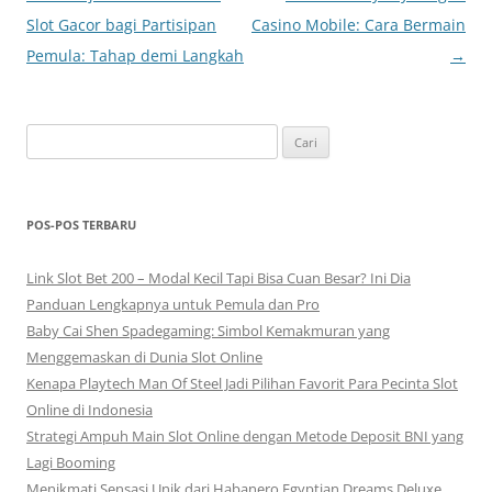
Tulisan
Slot Gacor bagi Partisipan
Casino Mobile: Cara Bermain
Pemula: Tahap demi Langkah
→
Cari
untuk:
POS-POS TERBARU
Link Slot Bet 200 – Modal Kecil Tapi Bisa Cuan Besar? Ini Dia
Panduan Lengkapnya untuk Pemula dan Pro
Baby Cai Shen Spadegaming: Simbol Kemakmuran yang
Menggemaskan di Dunia Slot Online
Kenapa Playtech Man Of Steel Jadi Pilihan Favorit Para Pecinta Slot
Online di Indonesia
Strategi Ampuh Main Slot Online dengan Metode Deposit BNI yang
Lagi Booming
Menikmati Sensasi Unik dari Habanero Egyptian Dreams Deluxe