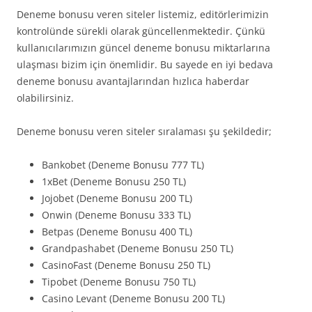
Deneme bonusu veren siteler listemiz, editörlerimizin
kontrolünde sürekli olarak güncellenmektedir. Çünkü
kullanıcılarımızın güncel deneme bonusu miktarlarına
ulaşması bizim için önemlidir. Bu sayede en iyi bedava
deneme bonusu avantajlarından hızlıca haberdar
olabilirsiniz.
Deneme bonusu veren siteler sıralaması şu şekildedir;
Bankobet (Deneme Bonusu 777 TL)
1xBet (Deneme Bonusu 250 TL)
Jojobet (Deneme Bonusu 200 TL)
Onwin (Deneme Bonusu 333 TL)
Betpas (Deneme Bonusu 400 TL)
Grandpashabet (Deneme Bonusu 250 TL)
CasinoFast (Deneme Bonusu 250 TL)
Tipobet (Deneme Bonusu 750 TL)
Casino Levant (Deneme Bonusu 200 TL)