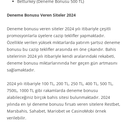
Betturkey (Deneme Bonusu 500 TL)
Deneme Bonusu Veren Siteler 2024
Deneme bonusu veren siteler 2024 yılı itibariyle çeşitli
promosyonlarla üyelere cazip teklifler yapmaktadır.
Özellikle verilen yüksek miktarlarda yatırım şartsız deneme
bonusu bu cazip teklifler arasında en öne çıkandır. Bahis
sitelerinin 2024 yılı itibariyle kendi aralarındaki rekabeti,
deneme bonusu miktarlarınında her geçen gün artmasını
sağlamaktadır.
2024 yılı itibariyle 100 TL, 200 TL, 250 TL, 400 TL, 500 TL,
750tL, 1000 TL gibi rakamlarda deneme bonusu
alabileceğiniz birçok bahis sitesi bulunmaktadır. 2024
yılında en iyi deneme bonusu fırsatı veren sitelere Restbet,
Marsbahis, Sahabet, Mariobet ve CasinoMobi örnek
verilebilir.