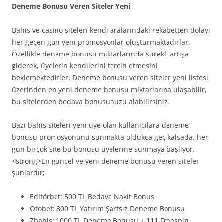
Deneme Bonusu Veren Siteler Yeni
Bahis ve casino siteleri kendi aralarındaki rekabetten dolayı
her geçen gün yeni promosyonlar oluşturmaktadırlar.
Özellikle deneme bonusu miktarlarında sürekli artışa
giderek, üyelerin kendilerini tercih etmesini
beklemektedirler. Deneme bonusu veren siteler yeni listesi
üzerinden en yeni deneme bonusu miktarlarına ulaşabilir,
bu sitelerden bedava bonusunuzu alabilirsiniz.
Bazı bahis siteleri yeni üye olan kullanıcılara deneme
bonusu promosyonunu sunmakta oldukça geç kalsada, her
gün birçok site bu bonusu üyelerine sunmaya başlıyor.
<strong>En güncel ve yeni deneme bonusu veren siteler
şunlardır;
Editörbet: 500 TL Bedava Nakit Bonus
Otobet: 800 TL Yatırım Şartsız Deneme Bonusu
Zbahis: 1000 TL Deneme Bonusu + 111 Freespin