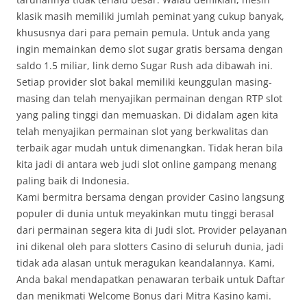
klasik masih memiliki jumlah peminat yang cukup banyak,
khususnya dari para pemain pemula. Untuk anda yang
ingin memainkan demo slot sugar gratis bersama dengan
saldo 1.5 miliar, link demo Sugar Rush ada dibawah ini.
Setiap provider slot bakal memiliki keunggulan masing-
masing dan telah menyajikan permainan dengan RTP slot
yang paling tinggi dan memuaskan. Di didalam agen kita
telah menyajikan permainan slot yang berkwalitas dan
terbaik agar mudah untuk dimenangkan. Tidak heran bila
kita jadi di antara web judi slot online gampang menang
paling baik di Indonesia.
Kami bermitra bersama dengan provider Casino langsung
populer di dunia untuk meyakinkan mutu tinggi berasal
dari permainan segera kita di Judi slot. Provider pelayanan
ini dikenal oleh para slotters Casino di seluruh dunia, jadi
tidak ada alasan untuk meragukan keandalannya. Kami,
Anda bakal mendapatkan penawaran terbaik untuk Daftar
dan menikmati Welcome Bonus dari Mitra Kasino kami.