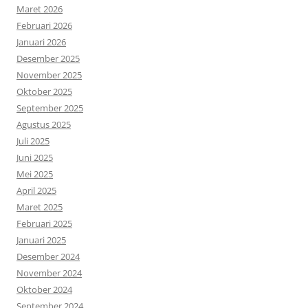
Maret 2026
Februari 2026
Januari 2026
Desember 2025
November 2025
Oktober 2025
September 2025
Agustus 2025
Juli 2025
Juni 2025
Mei 2025
April 2025
Maret 2025
Februari 2025
Januari 2025
Desember 2024
November 2024
Oktober 2024
September 2024