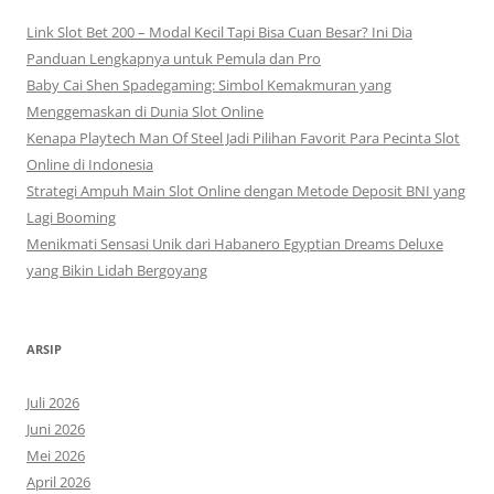
Link Slot Bet 200 – Modal Kecil Tapi Bisa Cuan Besar? Ini Dia
Panduan Lengkapnya untuk Pemula dan Pro
Baby Cai Shen Spadegaming: Simbol Kemakmuran yang
Menggemaskan di Dunia Slot Online
Kenapa Playtech Man Of Steel Jadi Pilihan Favorit Para Pecinta Slot
Online di Indonesia
Strategi Ampuh Main Slot Online dengan Metode Deposit BNI yang
Lagi Booming
Menikmati Sensasi Unik dari Habanero Egyptian Dreams Deluxe
yang Bikin Lidah Bergoyang
ARSIP
Juli 2026
Juni 2026
Mei 2026
April 2026