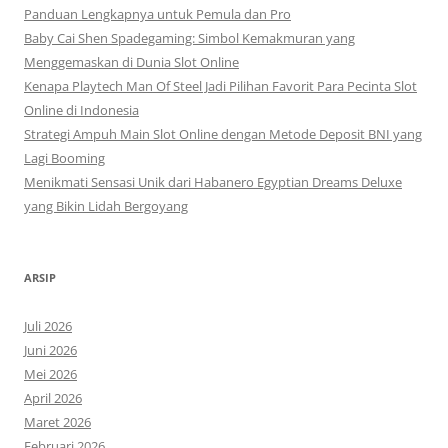
Panduan Lengkapnya untuk Pemula dan Pro
Baby Cai Shen Spadegaming: Simbol Kemakmuran yang
Menggemaskan di Dunia Slot Online
Kenapa Playtech Man Of Steel Jadi Pilihan Favorit Para Pecinta Slot
Online di Indonesia
Strategi Ampuh Main Slot Online dengan Metode Deposit BNI yang
Lagi Booming
Menikmati Sensasi Unik dari Habanero Egyptian Dreams Deluxe
yang Bikin Lidah Bergoyang
ARSIP
Juli 2026
Juni 2026
Mei 2026
April 2026
Maret 2026
Februari 2026