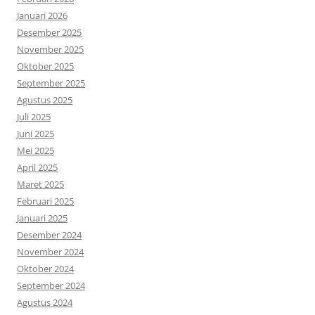
Januari 2026
Desember 2025
November 2025
Oktober 2025
September 2025
Agustus 2025
Juli 2025
Juni 2025
Mei 2025
April 2025
Maret 2025
Februari 2025
Januari 2025
Desember 2024
November 2024
Oktober 2024
September 2024
Agustus 2024