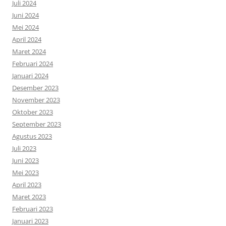
Juli 2024
Juni 2024
Mei 2024
April 2024
Maret 2024
Februari 2024
Januari 2024
Desember 2023
November 2023
Oktober 2023
September 2023
Agustus 2023
Juli 2023
Juni 2023
Mei 2023
April 2023
Maret 2023
Februari 2023
Januari 2023