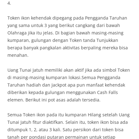
4.
Token ikon kehendak dipegang pada Pengganda Taruhan
yang sama untuk 3 yang berikut cangkang dari bawah
Olahraga jika itu jelas. Di bagian bawah masing-masing
kumparan, gulungan dengan Token tanda Tunjukkan
berapa banyak pangkalan aktivitas berpaling mereka bisa
menahan.
Uang Tunai Jatuh memiliki akan aktif jika ada simbol Token
di masing-masing kumparan lokasi.Semua Pengganda
Taruhan hadiah dan Jackpot apa pun manfaat kehendak
diberikan kepada gulungan menggunakan Cash Falls
elemen. Berikut ini pot asas adalah tersedia.
Semua Token ikon pada itu kumparan Hilang setelah Uang
Tunai Jatuh fitur diaktifkan. Selain itu, token ikon bisa ada
ditumpuk 1, 2, atau 3 kali. Satu persikon dari token bisa
tanah per pondasi putaran permainan untuk setiap