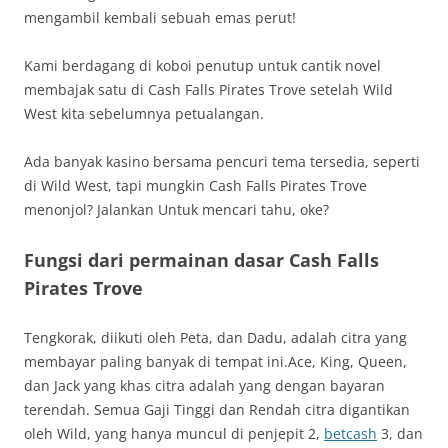
mengambil kembali sebuah emas perut!
Kami berdagang di koboi penutup untuk cantik novel
membajak satu di Cash Falls Pirates Trove setelah Wild
West kita sebelumnya petualangan.
Ada banyak kasino bersama pencuri tema tersedia, seperti
di Wild West, tapi mungkin Cash Falls Pirates Trove
menonjol? Jalankan Untuk mencari tahu, oke?
Fungsi dari permainan dasar Cash Falls
Pirates Trove
Tengkorak, diikuti oleh Peta, dan Dadu, adalah citra yang
membayar paling banyak di tempat ini.Ace, King, Queen,
dan Jack yang khas citra adalah yang dengan bayaran
terendah. Semua Gaji Tinggi dan Rendah citra digantikan
oleh Wild, yang hanya muncul di penjepit 2,
betcash
3, dan