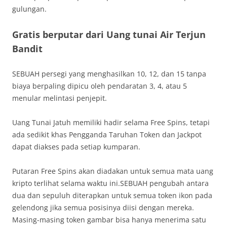
gulungan.
Gratis berputar dari Uang tunai Air Terjun
Bandit
SEBUAH persegi yang menghasilkan 10, 12, dan 15 tanpa
biaya berpaling dipicu oleh pendaratan 3, 4, atau 5
menular melintasi penjepit.
Uang Tunai Jatuh memiliki hadir selama Free Spins, tetapi
ada sedikit khas Pengganda Taruhan Token dan Jackpot
dapat diakses pada setiap kumparan.
Putaran Free Spins akan diadakan untuk semua mata uang
kripto terlihat selama waktu ini.SEBUAH pengubah antara
dua dan sepuluh diterapkan untuk semua token ikon pada
gelendong jika semua posisinya diisi dengan mereka.
Masing-masing token gambar bisa hanya menerima satu