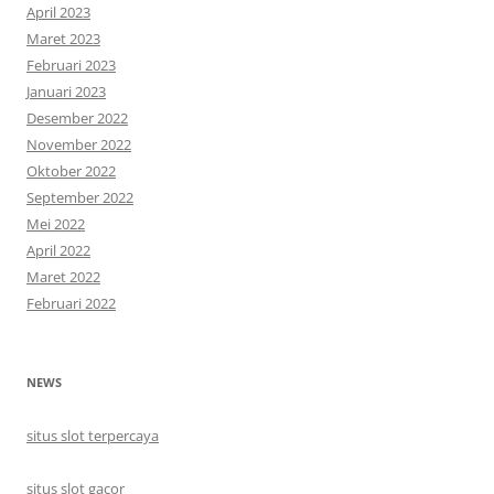
April 2023
Maret 2023
Februari 2023
Januari 2023
Desember 2022
November 2022
Oktober 2022
September 2022
Mei 2022
April 2022
Maret 2022
Februari 2022
NEWS
situs slot terpercaya
situs slot gacor