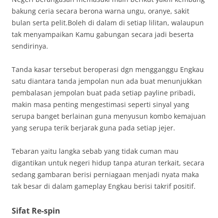
bakung ceria secara berona warna ungu, oranye, sakit
bulan serta pelit.Boleh di dalam di setiap lilitan, walaupun
tak menyampaikan Kamu gabungan secara jadi beserta
sendirinya.
Tanda kasar tersebut beroperasi dgn mengganggu Engkau
satu diantara tanda jempolan nun ada buat menunjukkan
pembalasan jempolan buat pada setiap payline pribadi,
makin masa penting mengestimasi seperti sinyal yang
serupa banget berlainan guna menyusun kombo kemajuan
yang serupa terik berjarak guna pada setiap jejer.
Tebaran yaitu langka sebab yang tidak cuman mau
digantikan untuk negeri hidup tanpa aturan terkait, secara
sedang gambaran berisi perniagaan menjadi nyata maka
tak besar di dalam gameplay Engkau berisi takrif positif.
Sifat Re-spin