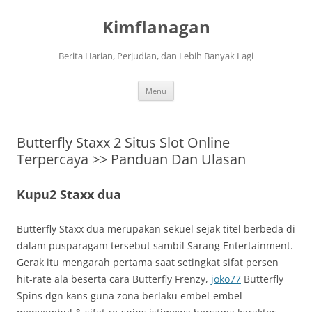
Langsung
ke
Kimflanagan
isi
Berita Harian, Perjudian, dan Lebih Banyak Lagi
Menu
Butterfly Staxx 2 Situs Slot Online
Terpercaya >> Panduan Dan Ulasan
Kupu2 Staxx dua
Butterfly Staxx dua merupakan sekuel sejak titel berbeda di
dalam pusparagam tersebut sambil Sarang Entertainment.
Gerak itu mengarah pertama saat setingkat sifat persen
hit-rate ala beserta cara Butterfly Frenzy,
joko77
Butterfly
Spins dgn kans guna zona berlaku embel-embel