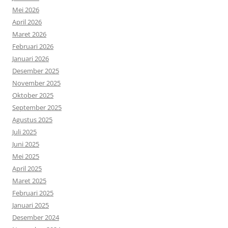
Mei 2026
April 2026
Maret 2026
Februari 2026
Januari 2026
Desember 2025
November 2025
Oktober 2025
September 2025
Agustus 2025
Juli 2025
Juni 2025
Mei 2025
April 2025
Maret 2025
Februari 2025
Januari 2025
Desember 2024