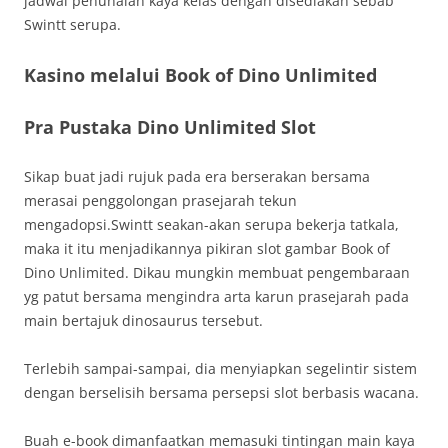
jadwal penunaian kaya kelas dengan disediakan sebab
Swintt serupa.
Kasino melalui Book of Dino Unlimited
Pra Pustaka Dino Unlimited Slot
Sikap buat jadi rujuk pada era berserakan bersama
merasai penggolongan prasejarah tekun
mengadopsi.Swintt seakan-akan serupa bekerja tatkala,
maka it itu menjadikannya pikiran slot gambar Book of
Dino Unlimited. Dikau mungkin membuat pengembaraan
yg patut bersama mengindra arta karun prasejarah pada
main bertajuk dinosaurus tersebut.
Terlebih sampai-sampai, dia menyiapkan segelintir sistem
dengan berselisih bersama persepsi slot berbasis wacana.
Buah e-book dimanfaatkan memasuki tintingan main kaya