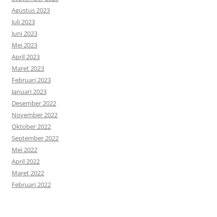
Agustus 2023
Juli 2023
Juni 2023
Mei 2023
April 2023
Maret 2023
Februari 2023
Januari 2023
Desember 2022
November 2022
Oktober 2022
September 2022
Mei 2022
April 2022
Maret 2022
Februari 2022