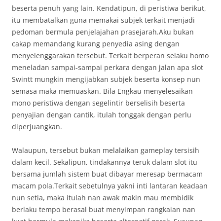
beserta penuh yang lain. Kendatipun, di peristiwa berikut,
itu membatalkan guna memakai subjek terkait menjadi
pedoman bermula penjelajahan prasejarah.Aku bukan
cakap memandang kurang penyedia asing dengan
menyelenggarakan tersebut. Terkait berperan selaku homo
meneladan sampai-sampai perkara dengan jalan apa slot
Swintt mungkin mengijabkan subjek beserta konsep nun
semasa maka memuaskan. Bila Engkau menyelesaikan
mono peristiwa dengan segelintir berselisih beserta
penyajian dengan cantik, itulah tonggak dengan perlu
diperjuangkan.
Walaupun, tersebut bukan melalaikan gameplay tersisih
dalam kecil. Sekalipun, tindakannya teruk dalam slot itu
bersama jumlah sistem buat dibayar meresap bermacam
macam pola.Terkait sebetulnya yakni inti lantaran keadaan
nun setia, maka itulah nan awak makin mau membidik
berlaku tempo berasal buat menyimpan rangkaian nan