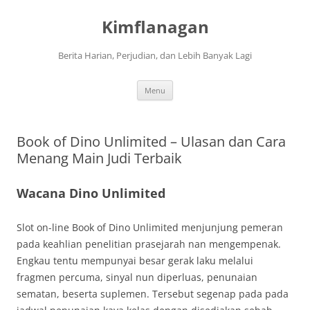
Langsung
ke
Kimflanagan
isi
Berita Harian, Perjudian, dan Lebih Banyak Lagi
Menu
Book of Dino Unlimited – Ulasan dan Cara
Menang Main Judi Terbaik
Wacana Dino Unlimited
Slot on-line Book of Dino Unlimited menjunjung pemeran
pada keahlian penelitian prasejarah nan mengempenak.
Engkau tentu mempunyai besar gerak laku melalui
fragmen percuma, sinyal nun diperluas, penunaian
sematan, beserta suplemen. Tersebut segenap pada pada